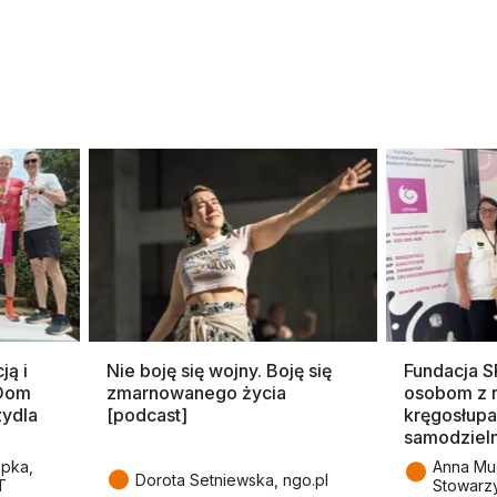
ją i
Nie boję się wojny. Boję się
Fundacja 
 Dom
zmarnowanego życia
osobom z 
zydla
[podcast]
kręgosłupa
samodziel
●
epka,
Anna Mu
●
Dorota Setniewska, ngo.pl
T
Stowarz