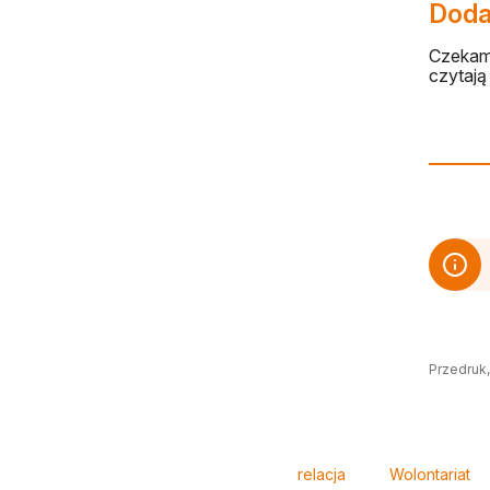
Dodaj
Czekamy
czytają 
Przedruk,
Tagi
relacja
Wolontariat