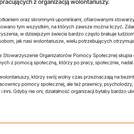
pracujących z organizacją wolontariuszy.
tkaniem oraz skromnymi upominkami, ofiarowanymi stowarzy
owano tym wszystkim, na których zawsze można liczyć. Zda
yszenia, w dzisiejszym świecie bardzo często brakuje ludziom t
sobom, jak nasi wolontariusze, wielu potrzebujących otrzymuje
ie Stowarzyszenie Organizatorów Pomocy Społecznej skupia
ych z pomocą społeczną, którzy po pracy, społecznie, nada
olontariuszy, którzy swój wolny czas przeznaczają na bezi
racownicy pomocy społecznej, ale też prawnicy, psycholodzy,
e i inni. Gdyby nie oni, działalność organizacji byłaby bardzo u