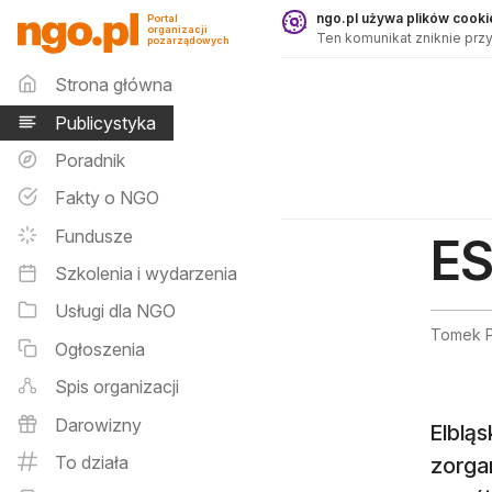
Publicystyka - ngo.pl
ngo.pl używa plików cookie
Portal
organizacji
Ten komunikat zniknie przy
pozarządowych
Menu główne
Strona główna
Publicystyka
Poradnik
Fakty o NGO
Fundusze
ES
Szkolenia i wydarzenia
Usługi dla NGO
Tomek 
Ogłoszenia
Spis organizacji
Darowizny
Elblą
To działa
zorga