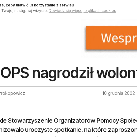
s, żeby ułatwić Ci korzystanie z serwisu
 Twojej następnej wizycie.
Dowiedz się więcej o plikach cookies
OPS nagrodził wolon
Prokopowicz
10 grudnia 2002
skie Stowarzyszenie Organizatorów Pomocy Społecz
nizowało uroczyste spotkanie, na które zaproszon