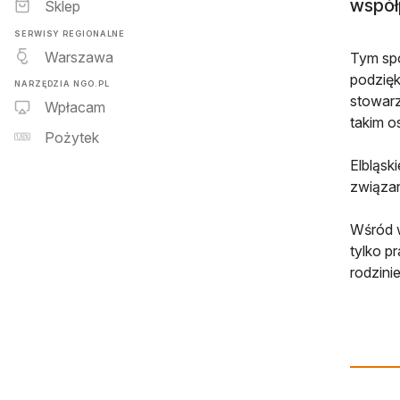
współ
Sklep
SERWISY REGIONALNE
Warszawa
Tym spo
podzięk
NARZĘDZIA NGO.PL
stowarz
Wpłacam
takim o
Pożytek
Elbląsk
związan
Wśród w
tylko p
rodzini