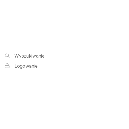
Wyszukiwarka i logowanie
Wyszukiwanie
Logowanie