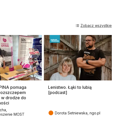
Zobacz wszystkie
SPINA pomaga
Lenistwo. Łąki to lubią
rozszczepem
[podcast]
 w drodze do
ności
cha,
●
Dorota Setniewska, ngo.pl
yszenie MOST