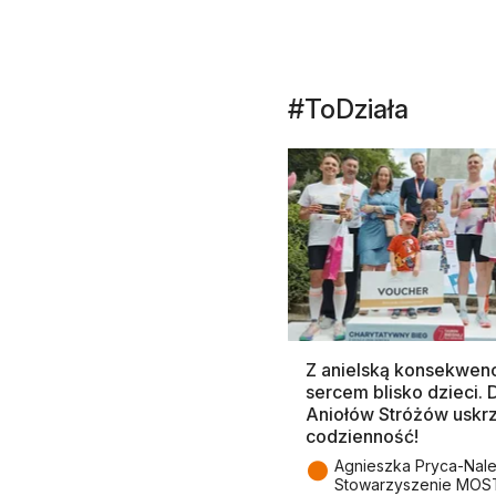
#ToDziała
Z anielską konsekwenc
sercem blisko dzieci.
Aniołów Stróżów uskr
codzienność!
●
Agnieszka Pryca-Nal
Stowarzyszenie MOS