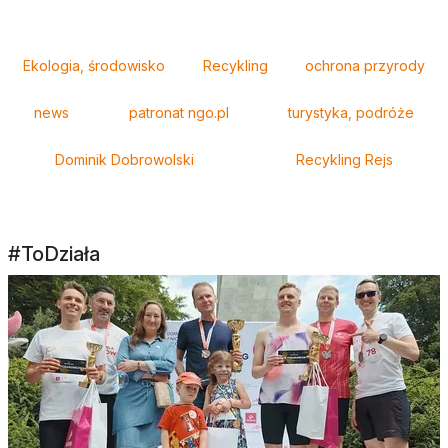
Tagi
Ekologia, środowisko
Recykling
ochrona przyrody
news
patronat ngo.pl
turystyka, podróże
Dominik Dobrowolski
Recykling Rejs
#ToDziała