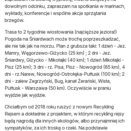
dowolnym odcinku, zapraszam na spotkania w marinach,
wykłady, konferencje i wspólne akcje sprzątania
brzegów.
Trasa to 2 tygodnie wiosłowania (najcięższe jeziora!)
Pogoda na Śniardwach może trochę poprzeszkadzać,
ale nie tak jak na morzu. Plan z grubsza taki: 1 dzień - Jez.
Mamry, Węgorzewo-Giżycko (25 km) ; 2 dni - Jez.
Śniardwy, Giżycko - Mikołajki (40 km); 1 dzień Mikołajki -
Pisz (25 km); 3 dni - rz. Pisa, Pisz - Nowogród (85 km), 4
dni - rz.Narew, Nowogród-Ostrołęka-Pułtusk (100 km); 2
dni - zalew Zegrzyński, Bug, kanał Żerański, Wisła,
Pułtusk - Warszawa (50 km). Oczywiście w praniu
wyjdzie jak wyjdzie.
Chciałbym od 2018 roku ruszyć z nowym Recykling
Rejsem a dokładnie z projektem, w którym recykling rejsy
będą nagrodą dla innych ekologów, albo przynajmniej ich
sympatyków, za ich troskę o rzeki. Na podstawie