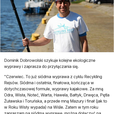
Dominik Dobrowolski szykuje kolejne ekologiczne
wyprawy i zaprasza do przyłączania się.
"Czerwiec. To już siódma wyprawa z cyklu Recykling
Rejsów. Siódma i ostatnia, finałowa, kończąca w
dotychczasowej formule, wyprawy kajakowe. Za mną
Odra, Wisła, Noteć, Warta, Hawela, Bałtyk, Drwęca, Pętla
Żuławska i Toruńska, a przede mną Mazury i finał (jak to
w Roku Wisły wypada) na Wiśle. Zatem w tym roku
zapraszam na siódmą wyprawę, można dołączyć na