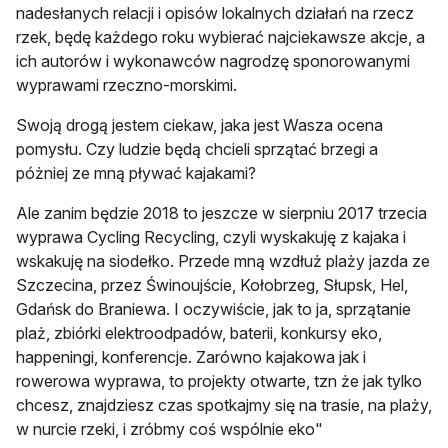
nadesłanych relacji i opisów lokalnych działań na rzecz
rzek, będę każdego roku wybierać najciekawsze akcje, a
ich autorów i wykonawców nagrodzę sponorowanymi
wyprawami rzeczno-morskimi.
Swoją drogą jestem ciekaw, jaka jest Wasza ocena
pomysłu. Czy ludzie będą chcieli sprzątać brzegi a
póżniej ze mną pływać kajakami?
Ale zanim będzie 2018 to jeszcze w sierpniu 2017 trzecia
wyprawa Cycling Recycling, czyli wyskakuję z kajaka i
wskakuję na siodełko. Przede mną wzdłuż plaży jazda ze
Szczecina, przez Świnoujście, Kołobrzeg, Słupsk, Hel,
Gdańsk do Braniewa. I oczywiście, jak to ja, sprzątanie
plaż, zbiórki elektroodpadów, baterii, konkursy eko,
happeningi, konferencje. Zarówno kajakowa jak i
rowerowa wyprawa, to projekty otwarte, tzn że jak tylko
chcesz, znajdziesz czas spotkajmy się na trasie, na plaży,
w nurcie rzeki, i zróbmy coś wspólnie eko"