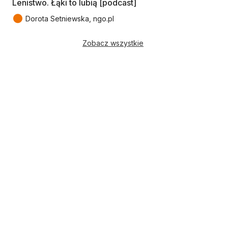
Lenistwo. Łąki to lubią [podcast]
●
Dorota Setniewska, ngo.pl
Zobacz wszystkie