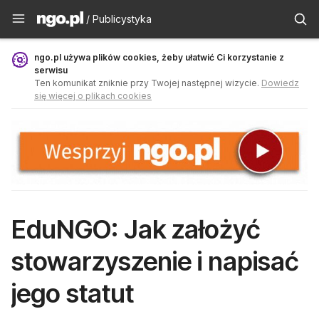
Publicystyka - ngo.pl
/ Publicystyka
ngo.pl używa plików cookies, żeby ułatwić Ci korzystanie z
serwisu
Ten komunikat zniknie przy Twojej następnej wizycie.
Dowiedz
się więcej o plikach cookies
EduNGO: Jak założyć
stowarzyszenie i napisać
jego statut