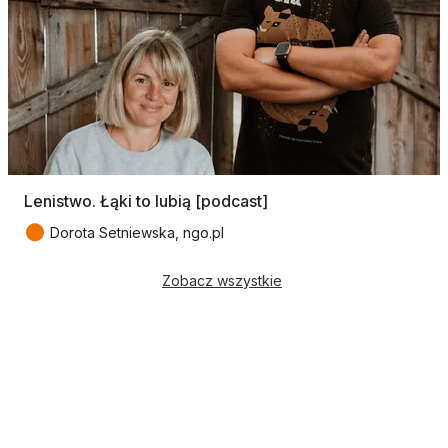
Lenistwo. Łąki to lubią [podcast]
●
Dorota Setniewska, ngo.pl
Zobacz wszystkie