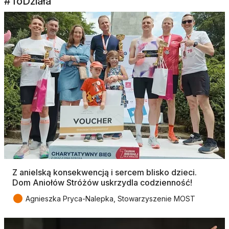
#ToDziała
Z anielską konsekwencją i sercem blisko dzieci.
Dom Aniołów Stróżów uskrzydla codzienność!
●
Agnieszka Pryca-Nalepka, Stowarzyszenie MOST