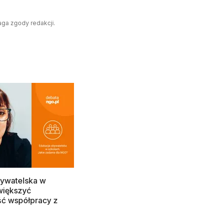
aga zgody redakcji.
bywatelska w
większyć
ć współpracy z