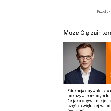
Przedruk,
Może Cię zainte
Edukacja obywatelska
pokazywać młodym lu
że jako obywatele jes
częścią większej wspó
[wywiad]