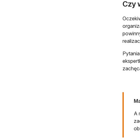
Czy 
Oczekiw
organiz
powinn
realiza
Pytania
ekspert
zachęca
Ma
A 
za
ob