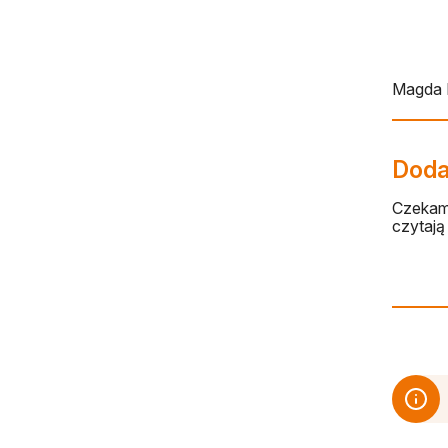
Magda 
Dodaj
Czekamy
czytają 