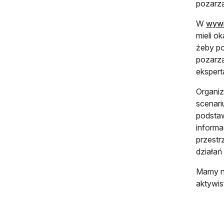
pozarzą
W
wywi
mieli o
żeby po
pozarzą
ekspert
Organiz
scenari
podstaw
informa
przestr
działań
Mamy na
aktywist