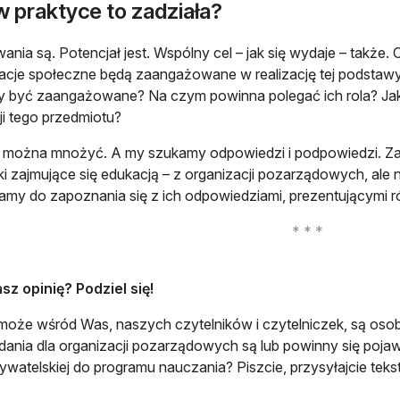
w praktyce to zadziała?
ania są. Potencjał jest. Wspólny cel – jak się wydaje – także. 
acje społeczne będą zaangażowane w realizację tej podstaw
y być zaangażowane? Na czym powinna polegać ich rola? Ja
cji tego przedmiotu?
 można mnożyć. A my szukamy odpowiedzi i podpowiedzi. Zap
ki zajmujące się edukacją – z organizacji pozarządowych, ale ni
my do zapoznania się z ich odpowiedziami, prezentującymi 
sz opinię? Podziel się!
może wśród Was, naszych czytelników i czytelniczek, są osoby,
dania dla organizacji pozarządowych są lub powinny się poj
ywatelskiej do programu nauczania? Piszcie, przysyłajcie teks