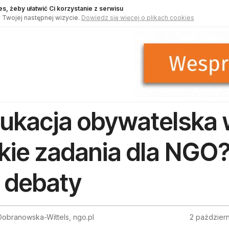
s, żeby ułatwić Ci korzystanie z serwisu
 Twojej następnej wizycie.
Dowiedz się więcej o plikach cookies
ukacja obywatelska 
kie zadania dla NGO
 debaty
obranowska-Wittels, ngo.pl
2 paździer