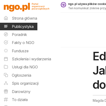
Publicystyka - ngo.pl
ngo.pl używa plików cookie
Portal
organizacji
Ten komunikat zniknie przy
pozarządowych
Menu główne
Strona główna
Publicystyka
Poradnik
Fakty o NGO
Fundusze
Ed
Szkolenia i wydarzenia
Ja
Usługi dla NGO
Ogłoszenia
do
Spis organizacji
Darowizny
To działa
Magda D