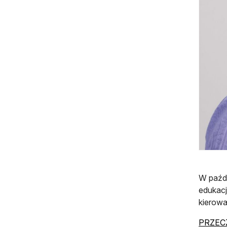
W paźdz
edukacj
kierowa
PRZECZ