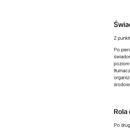
Świad
Z punkt
Po pier
świadom
poziom 
tłumacz
organiz
środowi
Rola
Po drug