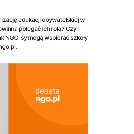
izację edukacji obywatelskiej w
inna polegać ich rola? Czy i
ak NGO-sy mogą wspierać szkoły
ngo.pl.