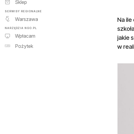
Sklep
SERWISY REGIONALNE
Warszawa
Na il
szkoł
NARZĘDZIA NGO.PL
Wpłacam
jakie
w rea
Pożytek