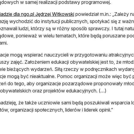
dowych w samej realizacji podstawy programowej.
adzie dla ngo.pl Jędrzej Witkowski
powiedział m.in.: „Zależy 
kazję wychodzić do instytucji publicznych, spotykać się z ważn
znawali ludzi, którzy są w różny sposób sprawczy. I tutaj natu
dowe, ponieważ w wielu tematach, które będą poruszane podcz
ami.
acje mogą wspierać nauczycieli w przygotowaniu atrakcyjny
uszy zajęć. Założeniem edukacji obywatelskiej jest to, że młod
ie bieżących wydarzeń. Siłą rzeczy w podręcznikach wydanyc
cje mogą być nieaktualne. Pomoc organizacji może więc być p
zeń do tego, aby organizacje pozarządowe proponowały mło
 obywatelskich oraz projektów edukacyjnych. (…)
dzieję, że także uczniowie sami będą poszukiwali wsparcia l
ów, organizacji społecznych, liderów i liderek opinii.”