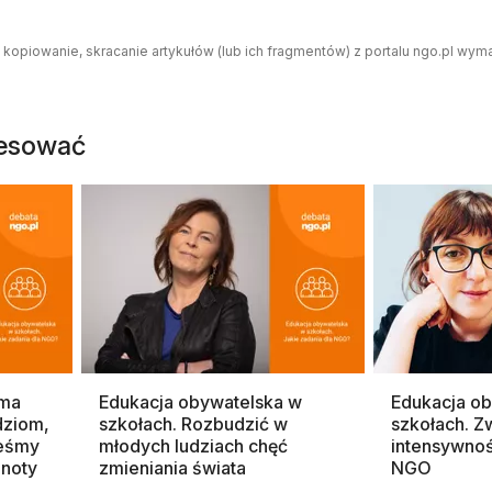
 kopiowanie, skracanie artykułów (lub ich fragmentów) z portalu ngo.pl wym
resować
 ma
Edukacja obywatelska w
Edukacja o
dziom,
szkołach. Rozbudzić w
szkołach. Z
teśmy
młodych ludziach chęć
intensywnoś
lnoty
zmieniania świata
NGO