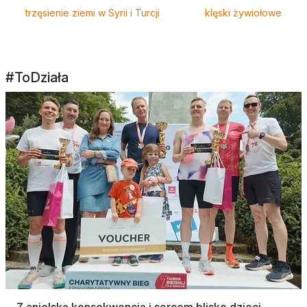
trzęsienie ziemi w Syrii i Turcji
klęski żywiołowe
#ToDziała
Z anielską konsekwencją i sercem blisko dzieci.