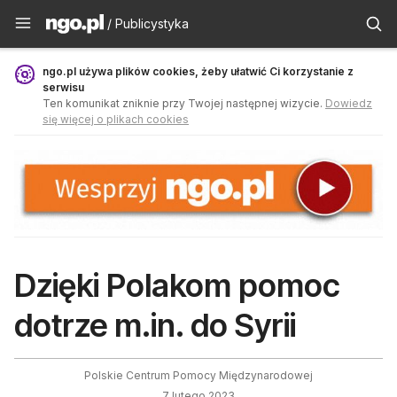
Publicystyka - ngo.pl
/ Publicystyka
ngo.pl używa plików cookies, żeby ułatwić Ci korzystanie z
serwisu
Ten komunikat zniknie przy Twojej następnej wizycie.
Dowiedz
się więcej o plikach cookies
Dzięki Polakom pomoc
dotrze m.in. do Syrii
Polskie Centrum Pomocy Międzynarodowej
7 lutego 2023