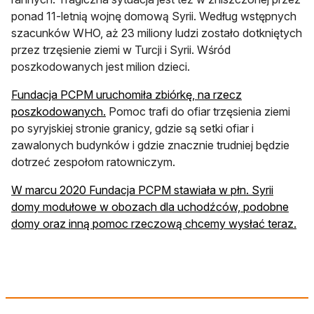
ponad 11-letnią wojnę domową Syrii. Według wstępnych
szacunków WHO, aż 23 miliony ludzi zostało dotkniętych
przez trzęsienie ziemi w Turcji i Syrii. Wśród
poszkodowanych jest milion dzieci.
Fundacja PCPM uruchomiła zbiórkę, na rzecz
otwiera się w nowej karcie
poszkodowanych.
Pomoc trafi do ofiar trzęsienia ziemi
po syryjskiej stronie granicy, gdzie są setki ofiar i
zawalonych budynków i gdzie znacznie trudniej będzie
dotrzeć zespołom ratowniczym.
W marcu 2020 Fundacja PCPM stawiała w płn. Syrii
domy modułowe w obozach dla uchodźców, podobne
otw
domy oraz inną pomoc rzeczową chcemy wysłać teraz.