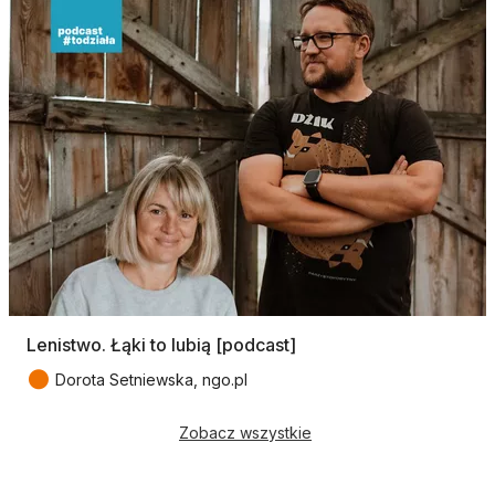
Lenistwo. Łąki to lubią [podcast]
●
Dorota Setniewska, ngo.pl
Zobacz wszystkie