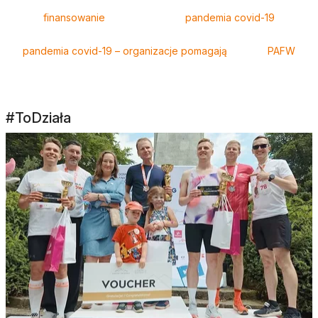
finansowanie
pandemia covid-19
pandemia covid-19 – organizacje pomagają
PAFW
#ToDziała