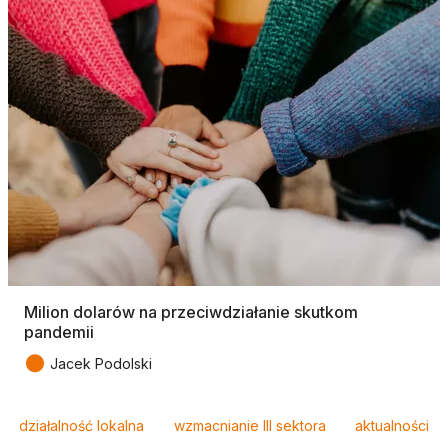
Milion dolarów na przeciwdziałanie skutkom
pandemii
●
Jacek Podolski
Tagi
działalność lokalna
wzmacnianie III sektora
aktualności