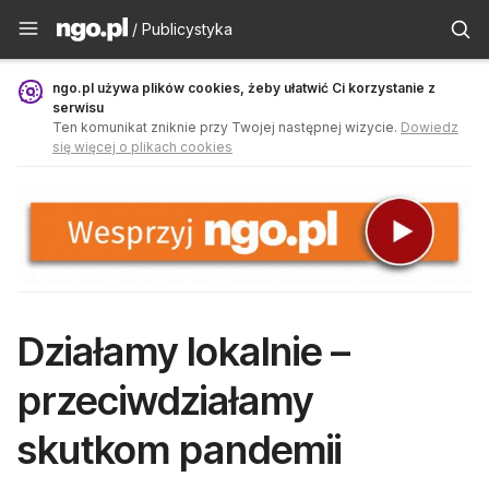
Publicystyka - ngo.pl
/ Publicystyka
ngo.pl używa plików cookies, żeby ułatwić Ci korzystanie z
serwisu
Ten komunikat zniknie przy Twojej następnej wizycie.
Dowiedz
się więcej o plikach cookies
Działamy lokalnie –
przeciwdziałamy
skutkom pandemii