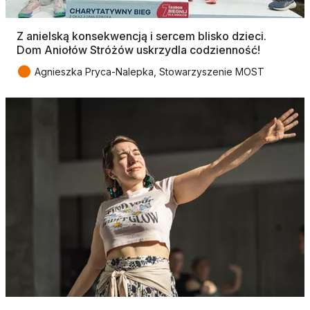
Z anielską konsekwencją i sercem blisko dzieci.
Dom Aniołów Stróżów uskrzydla codzienność!
●
Agnieszka Pryca-Nalepka, Stowarzyszenie MOST