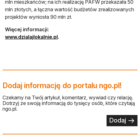
mln mieszkańców; na ich realizację PAFW przekazała 50
mln złotych, a łączna wartość budżetów zrealizowanych
projektów wyniosła 90 mln zł.
Więcej informacji:
otwiera się w nowej karcie
www.dzialajlokalnie.pl
.
Dodaj informację do portalu ngo.pl!
Czekamy na Twój artykuł, komentarz, wywiad czy relację.
Dotrzyj ze swoją informacją do tysięcy osób, które czytają
ngo.pl.
Dodaj