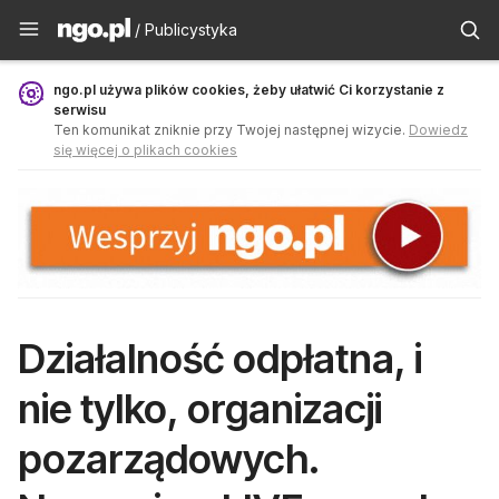
Publicystyka - ngo.pl
/ Publicystyka
ngo.pl używa plików cookies, żeby ułatwić Ci korzystanie z
serwisu
Ten komunikat zniknie przy Twojej następnej wizycie.
Dowiedz
się więcej o plikach cookies
Działalność odpłatna, i
nie tylko, organizacji
pozarządowych.