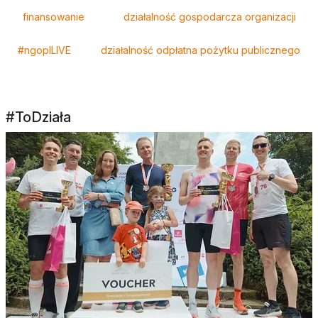
finansowanie
działalność gospodarcza organizacji
#ngoplLIVE
działalność odpłatna pożytku publicznego
#ToDziała