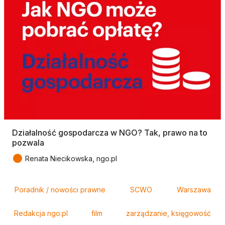
Działalność gospodarcza w NGO? Tak, prawo na to
pozwala
●
Renata Niecikowska, ngo.pl
Tagi
Poradnik / nowości prawne
SCWO
Warszawa
Redakcja ngo.pl
film
zarządzanie, księgowość