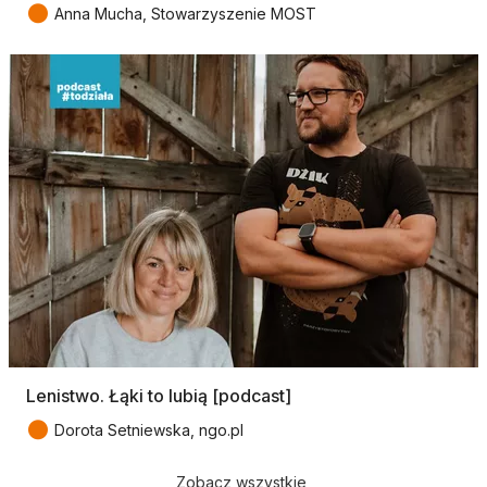
●
Anna Mucha, Stowarzyszenie MOST
Lenistwo. Łąki to lubią [podcast]
●
Dorota Setniewska, ngo.pl
Zobacz wszystkie