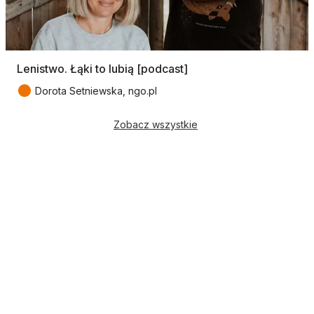
Lenistwo. Łąki to lubią [podcast]
●
Dorota Setniewska, ngo.pl
Zobacz wszystkie