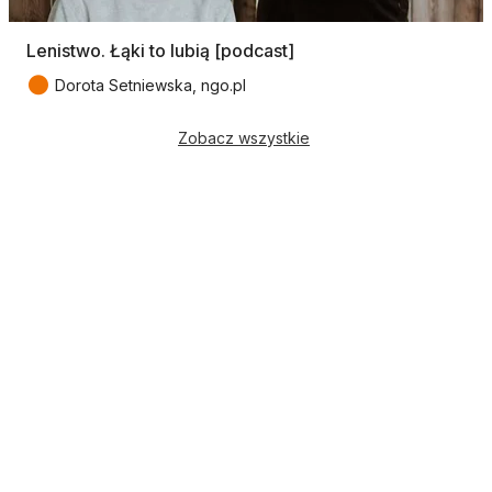
Lenistwo. Łąki to lubią [podcast]
●
Dorota Setniewska, ngo.pl
Zobacz wszystkie