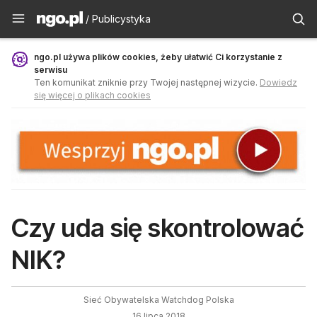
Publicystyka - ngo.pl
/ Publicystyka
ngo.pl używa plików cookies, żeby ułatwić Ci korzystanie z
serwisu
Ten komunikat zniknie przy Twojej następnej wizycie.
Dowiedz
się więcej o plikach cookies
Czy uda się skontrolować
NIK?
Sieć Obywatelska Watchdog Polska
16 lipca 2018