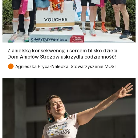
Z anielską konsekwencją i sercem blisko dzieci.
Dom Aniołów Stróżów uskrzydla codzienność!
●
Agnieszka Pryca-Nalepka, Stowarzyszenie MOST