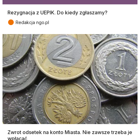
Rezygnacja z UEPIK. Do kiedy zgłaszamy?
●
Redakcja ngo.pl
Zwrot odsetek na konto Miasta. Nie zawsze trzeba je
wpłacać