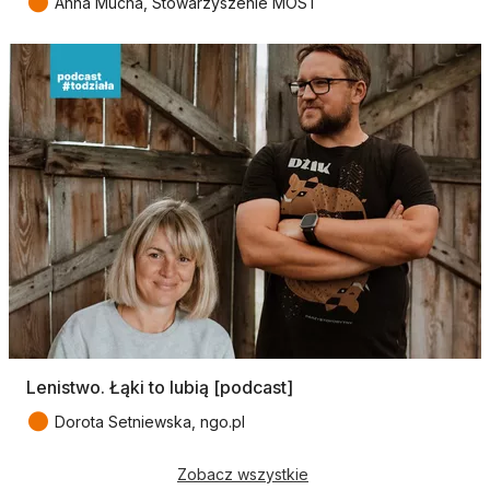
●
Anna Mucha, Stowarzyszenie MOST
Lenistwo. Łąki to lubią [podcast]
●
Dorota Setniewska, ngo.pl
Zobacz wszystkie