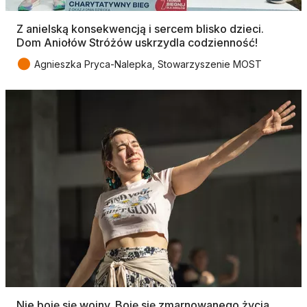
Z anielską konsekwencją i sercem blisko dzieci.
Dom Aniołów Stróżów uskrzydla codzienność!
●
Agnieszka Pryca-Nalepka, Stowarzyszenie MOST
Nie boję się wojny. Boję się zmarnowanego życia