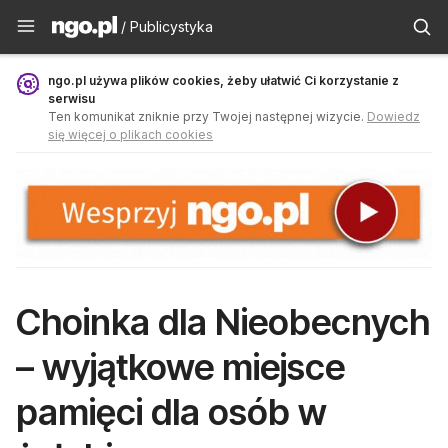
Publicystyka - ngo.pl
/ Publicystyka
ngo.pl używa plików cookies, żeby ułatwić Ci korzystanie z
serwisu
Ten komunikat zniknie przy Twojej następnej wizycie.
Dowiedz
się więcej o plikach cookies
Choinka dla Nieobecnych
– wyjątkowe miejsce
pamięci dla osób w