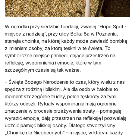
W ogródku przy siedzibie fundacji, zwanej “Hope Spot -
miejsce z nadzieją”, przy ulicy Bolka 8a w Poznaniu,
stanęła choinka, na której każdy może zawiesić bombkę
z imieniem osoby, za którą tęskni w te święta. To
symboliczne miejsce pamięci, dające przestrzeń na
refleksję, wspomnienia i emocje, które w tym
szczególnym czasie są tak ważne.
– Święta Bożego Narodzenia to czas, który wielu z nas
spędza z rodziną i bliskimi. Ale dla osób w żałobie to
moment szczególnie trudny, pełen tęsknoty za tymi,
którzy odeszli. Rytuały wspominania mają ogromne
znaczenie w procesie przeżywania straty – pomagają
wyrazić emocje, dają przestrzeń na refleksję i pozwalają
uczcić pamięć bliskiej osoby. Dlatego stworzyliśmy
„Choinkę dla Nieobecnych” – miejsce, w którym każdy