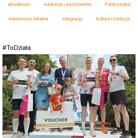
aktualności
edukacja i wychowanie
Publicystyka
wiadomości lokalne
integracja
kultura i tradycja
#ToDziała