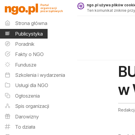
Publicystyka - ngo.pl
ngo.pl używa plików cookie
Portal
organizacji
Ten komunikat zniknie przy
pozarządowych
Menu główne
Strona główna
Publicystyka
Poradnik
Fakty o NGO
Fundusze
BU
Szkolenia i wydarzenia
w 
Usługi dla NGO
Ogłoszenia
Spis organizacji
Redakcja
Darowizny
To działa