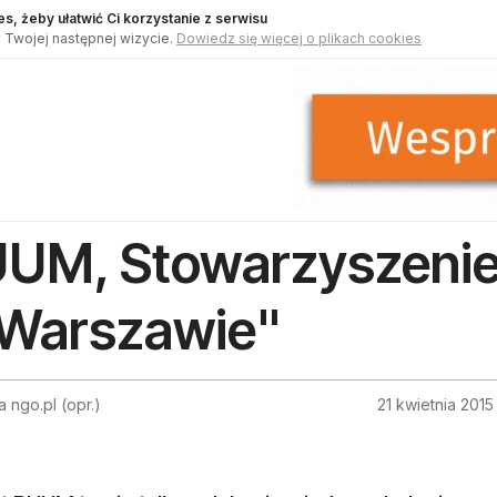
s, żeby ułatwić Ci korzystanie z serwisu
 Twojej następnej wizycie.
Dowiedz się więcej o plikach cookies
UM, Stowarzyszenie 
Warszawie"
 ngo.pl (opr.)
21 kwietnia 2015