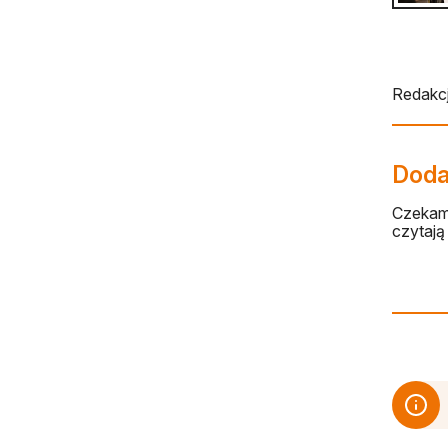
Redakcj
Dodaj
Czekamy
czytają 