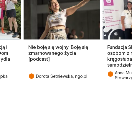
ją i
Nie boję się wojny. Boję się
Fundacja 
 Dom
zmarnowanego życia
osobom z 
zydla
[podcast]
kręgosłupa
samodziel
●
Anna Mu
●
epka
Dorota Setniewska, ngo.pl
Stowarz