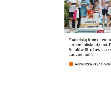
Z anielską konsekwenc
sercem blisko dzieci.
Aniołów Stróżów uskr
codzienność!
●
Agnieszka Pryca-Nal