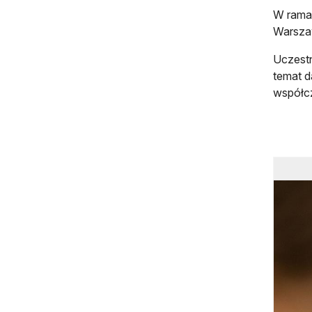
W ramac
Warszaw
Uczestn
temat d
współcz