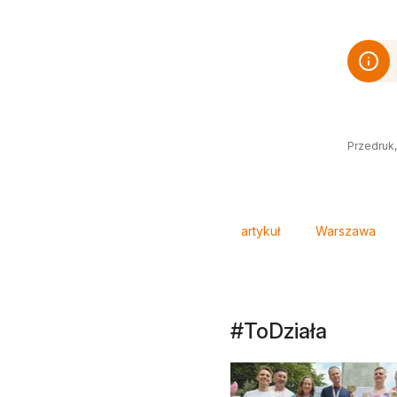
Przedruk,
Tagi
artykuł
Warszawa
#ToDziała