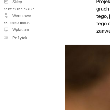
Proje
Sklep
grach
SERWISY REGIONALNE
Warszawa
tego, 
tego 
NARZĘDZIA NGO.PL
Wpłacam
zaaw
Pożytek