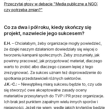
Przeczytaj głosy w debacie "Media publiczne a NGO:
otwiera się w nowej karcie
czy potrzeba zmian?"
Co za dwa i pół roku, kiedy skończy się
projekt, nazwiecie jego sukcesem?
E.H.
– Chciałabym, żeby organizacje mogły powiedzieć,
że dzięki naszym działaniom dowiedziały się więcej o
tworzeniu kampanii społecznych. Żeby zrozumiały, jak
powinny pracować, jak przygotować materiał, dlaczego
warto to zrobić albo dlaczego czasem lepiej z tego
zrezygnować. Za sukces uznam też doprowadzenie do
spotkania przedstawicieli różnych sektorów.
J.K.-C.:
– Niewątpliwą miarą sukcesu będzie to, czy uda
się stworzyć owe akceptowalne zasady oceny
materiałów przesyłanych do TVP i PR przez organizacje.
Ich brak jest punktem zapalnym wielu innych sporów i
niejasności. Jeżeli nie wiem, wedle jakich kryteriów będzie