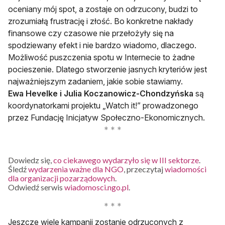
oceniany mój spot, a zostaje on odrzucony, budzi to
zrozumiałą frustrację i złość. Bo konkretne nakłady
finansowe czy czasowe nie przełożyły się na
spodziewany efekt i nie bardzo wiadomo, dlaczego.
Możliwość puszczenia spotu w Internecie to żadne
pocieszenie. Dlatego stworzenie jasnych kryteriów jest
najważniejszym zadaniem, jakie sobie stawiamy.
Ewa Hevelke i Julia Koczanowicz-Chondzyńska
są
koordynatorkami projektu „Watch it!” prowadzonego
przez Fundację Inicjatyw Społeczno-Ekonomicznych.
Dowiedz się,
co ciekawego wydarzyło się w III sektorze
.
Śledź
wydarzenia ważne dla NGO
, przeczytaj
wiadomości
dla organizacji pozarządowych
.
Odwiedź serwis
wiadomosci.ngo.pl
.
Jeszcze wiele kampanii zostanie odrzuconych z