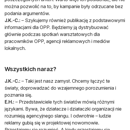
można pozwolić na to, by kampanie były odrzucane bez
podania argumentów.
J.K.-C.:
– Szykujemy również publikację z podstawowymi
informacjami dla OPP. Będziemy ją dystrybuować
głównie podczas spotkań warsztatowych dla
pracowników OPP, agencji reklamowych i mediów
lokalnych.
Wszystkich naraz?
J.K.-C.:
– Taki jest nasz zamysł. Chcemy łączyć te
światy, doprowadzać do wzajemnego porozumienia i
poznania się.
E.H.:
– Przedstawiciele tych światów mówią różnymi
językami. Bywa, że działacze i działaczki organizacji nie
rozumieją agencyjnego slangu. I odwrotnie – ludzie
reklamy gubią się w projektowej nowomowie.
Przestajemy się rozumieć. A kiedy przestajemy się