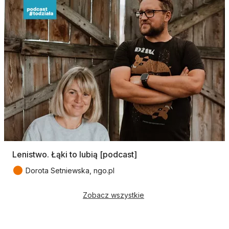
Lenistwo. Łąki to lubią [podcast]
●
Dorota Setniewska, ngo.pl
Zobacz wszystkie