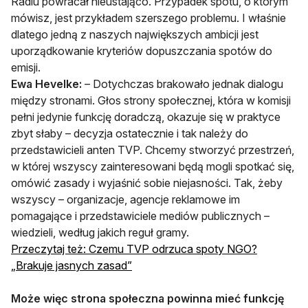
Radiu powracał nieustająco. Przypadek spotu, o którym
mówisz, jest przykładem szerszego problemu. I właśnie
dlatego jedną z naszych największych ambicji jest
uporządkowanie kryteriów dopuszczania spotów do
emisji.
Ewa Hevelke:
– Dotychczas brakowało jednak dialogu
między stronami. Głos strony społecznej, która w komisji
pełni jedynie funkcję doradczą, okazuje się w praktyce
zbyt słaby – decyzja ostatecznie i tak należy do
przedstawicieli anten TVP. Chcemy stworzyć przestrzeń,
w której wszyscy zainteresowani będą mogli spotkać się,
omówić zasady i wyjaśnić sobie niejasności. Tak, żeby
wszyscy – organizacje, agencje reklamowe im
pomagające i przedstawiciele mediów publicznych –
wiedzieli, według jakich reguł gramy.
Przeczytaj też: Czemu TVP odrzuca spoty NGO?
otwiera się w nowej karcie
„Brakuje jasnych zasad”
Może więc strona społeczna powinna mieć funkcję