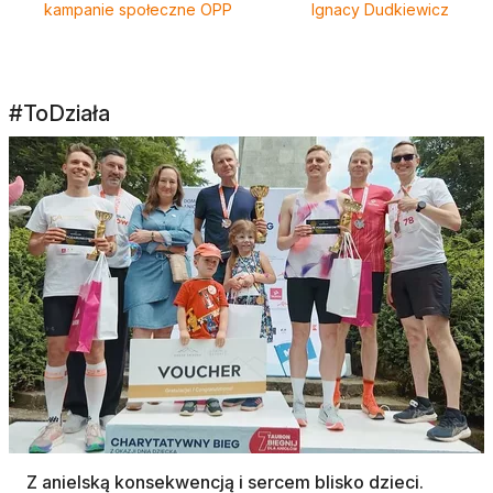
kampanie społeczne OPP
Ignacy Dudkiewicz
#ToDziała
Z anielską konsekwencją i sercem blisko dzieci.