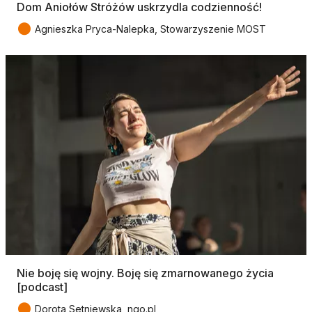
Dom Aniołów Stróżów uskrzydla codzienność!
●
Agnieszka Pryca-Nalepka, Stowarzyszenie MOST
Nie boję się wojny. Boję się zmarnowanego życia
[podcast]
●
Dorota Setniewska, ngo.pl