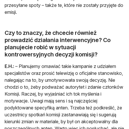
przesyłane spoty – także te, które nie zostały przyjęte do
emisji.
Czy to znaczy, że chcecie również
prowadzić działania interwencyjne? Co
planujecie robić w sytuacji
kontrowersyjnych decyzji komisji?
E.H.:
– Planujemy omawiać takie kampanie z udziałem
specjalistów oraz prosić telewizję o oficjalne stanowisko,
nalegając na to, by umotywowała swoją decyzję. Nie
chodzi o to, żeby podważać autorytet i zdanie członków
Komisji. Raczej, by wyjaśniać ich tok myślenia i
motywacje. Uwagi mają sens i są najczęściej
podyktowane specyfiką anten. Trzeba też podkreślić, że
uczestnicy spotkań komisji zastanawiają się i sugerują
kierunki zmian w materiale, by był on akceptowalny dla
poszczególnych anten. Warto więc ich posłuchać, ale nie