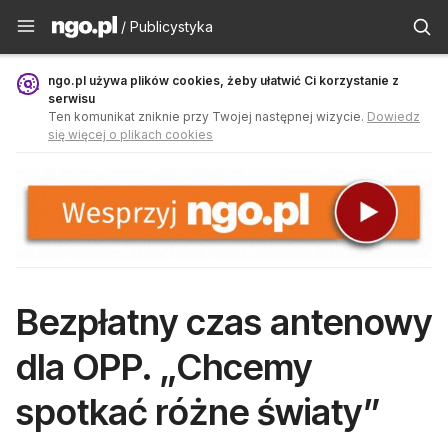
Publicystyka - ngo.pl
/ Publicystyka
ngo.pl używa plików cookies, żeby ułatwić Ci korzystanie z
serwisu
Ten komunikat zniknie przy Twojej następnej wizycie.
Dowiedz
się więcej o plikach cookies
Bezpłatny czas antenowy
dla OPP. „Chcemy
spotkać różne światy”