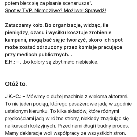
potem bierz się za pisanie scenariusza”.
otwiera się w 
Spot w TVP. Niemożliwe? Możliwe! Sprawdź!
Zataczamy koło. Bo organizacje, widząc, ile
pieniędzy, czasu i wysiłku kosztuje zrobienie
kampanii, mogą bać się je tworzyć, skoro ich spot
może zostać odrzucony przez komisje pracujące
przy mediach publicznych…
E.H.:
– …bo kolory są zbyt mało niebieskie.
Otóż to.
J.K.-C.:
– Mówimy o dużej machinie z wieloma aktorami.
To nie jeden pociąg, którego pasażerowie jadą w zgodnie
ustalonym kierunku. To kilka składów, które różnymi
prędkościami jadą w różne strony, niekiedy znajdując się
na kursach kolizyjnych. Przed nami długi i trudny proces.
Mamy deklaracje woli współpracy ze wszystkich stron.