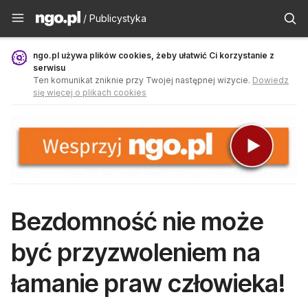
Publicystyka - ngo.pl
/ Publicystyka
ngo.pl używa plików cookies, żeby ułatwić Ci korzystanie z
serwisu
Ten komunikat zniknie przy Twojej następnej wizycie.
Dowiedz
się więcej o plikach cookies
Bezdomność nie może
być przyzwoleniem na
łamanie praw człowieka!