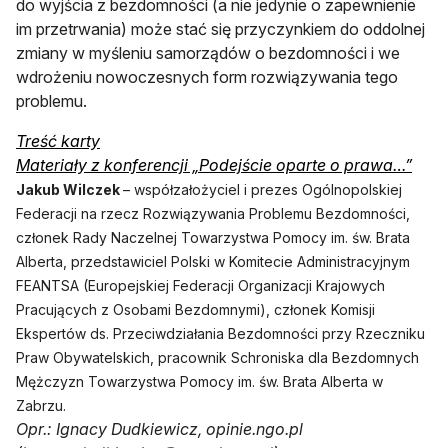
do wyjścia z bezdomności (a nie jedynie o zapewnienie
im przetrwania) może stać się przyczynkiem do oddolnej
zmiany w myśleniu samorządów o bezdomności i we
wdrożeniu nowoczesnych form rozwiązywania tego
problemu.
Treść karty
Materiały z konferencji „Podejście oparte o prawa…”
Jakub Wilczek
– współzałożyciel i prezes Ogólnopolskiej
Federacji na rzecz Rozwiązywania Problemu Bezdomności,
członek Rady Naczelnej Towarzystwa Pomocy im. św. Brata
Alberta, przedstawiciel Polski w Komitecie Administracyjnym
FEANTSA (Europejskiej Federacji Organizacji Krajowych
Pracujących z Osobami Bezdomnymi), członek Komisji
Ekspertów ds. Przeciwdziałania Bezdomności przy Rzeczniku
Praw Obywatelskich, pracownik Schroniska dla Bezdomnych
Mężczyzn Towarzystwa Pomocy im. św. Brata Alberta w
Zabrzu.
Opr.: Ignacy Dudkiewicz, opinie.ngo.pl