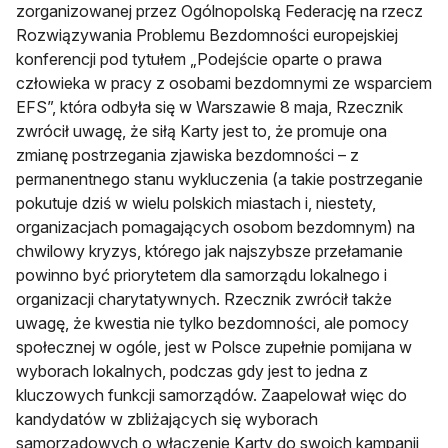
zorganizowanej przez Ogólnopolską Federację na rzecz
Rozwiązywania Problemu Bezdomności europejskiej
konferencji pod tytułem „Podejście oparte o prawa
człowieka w pracy z osobami bezdomnymi ze wsparciem
EFS”, która odbyła się w Warszawie 8 maja, Rzecznik
zwrócił uwagę, że siłą Karty jest to, że promuje ona
zmianę postrzegania zjawiska bezdomności – z
permanentnego stanu wykluczenia (a takie postrzeganie
pokutuje dziś w wielu polskich miastach i, niestety,
organizacjach pomagających osobom bezdomnym) na
chwilowy kryzys, którego jak najszybsze przełamanie
powinno być priorytetem dla samorządu lokalnego i
organizacji charytatywnych. Rzecznik zwrócił także
uwagę, że kwestia nie tylko bezdomności, ale pomocy
społecznej w ogóle, jest w Polsce zupełnie pomijana w
wyborach lokalnych, podczas gdy jest to jedna z
kluczowych funkcji samorządów. Zaapelował więc do
kandydatów w zbliżających się wyborach
samorządowych o włączenie Karty do swoich kampanii