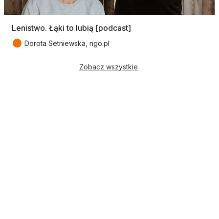
Lenistwo. Łąki to lubią [podcast]
●
Dorota Setniewska, ngo.pl
Zobacz wszystkie