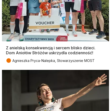
Z anielską konsekwencją i sercem blisko dzieci.
Dom Aniołów Stróżów uskrzydla codzienność!
●
Agnieszka Pryca-Nalepka, Stowarzyszenie MOST