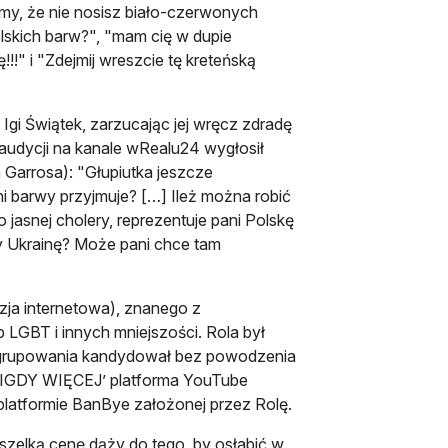
amy, że nie nosisz biało-czerwonych
olskich barw?", "mam cię w dupie
!!!" i "Zdejmij wreszcie tę kreteńską
 Igi Świątek, zarzucając jej wręcz zdradę
audycji na kanale wRealu24 wygłosił
a Garrosa): "Głupiutka jeszcze
ni barwy przyjmuje? […] Ileż można robić
 jasnej cholery, reprezentuje pani Polskę
zy Ukrainę? Może pani chce tam
zja internetowa), znanego z
LGBT i innych mniejszości. Rola był
 ugrupowania kandydował bez powodzenia
‘NIGDY WIĘCEJ’ platforma YouTube
platformie BanBye założonej przez Rolę.
szelką cenę dąży do tego, by osłabić w