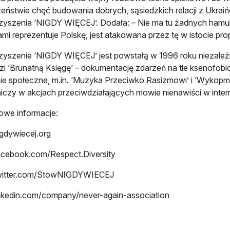
eństwie chęć budowania dobrych, sąsiedzkich relacji z Ukraiń
yszenia ‘NIGDY WIĘCEJ’. Dodała: – Nie ma tu żadnych hamulcó
mi reprezentuje Polskę, jest atakowana przez tę w istocie p
yszenie ‘NIGDY WIĘCEJ’ jest powstałą w 1996 roku niezależn
i ‘Brunatną Księgę’ – dokumentację zdarzeń na tle ksenofobi
e społeczne, m.in. ‘Muzyka Przeciwko Rasizmowi’ i ‘Wykopm
iczy w akcjach przeciwdziałających mowie nienawiści w inter
owe informacje:
gdywiecej.org
cebook.com/Respect.Diversity
itter.com/StowNIGDYWIECEJ
nkedin.com/company/never-again-association