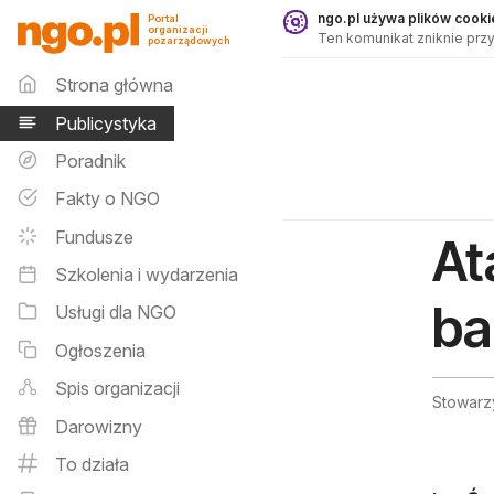
Publicystyka - ngo.pl
ngo.pl używa plików cookie
Portal
organizacji
Ten komunikat zniknie przy
pozarządowych
Menu główne
Strona główna
Publicystyka
Poradnik
Fakty o NGO
Fundusze
At
Szkolenia i wydarzenia
ba
Usługi dla NGO
Ogłoszenia
Spis organizacji
Stowarz
Darowizny
To działa