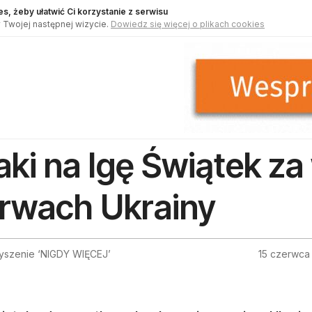
s, żeby ułatwić Ci korzystanie z serwisu
 Twojej następnej wizycie.
Dowiedz się więcej o plikach cookies
aki na Igę Świątek z
rwach Ukrainy
yszenie ‘NIGDY WIĘCEJ’
15 czerwca