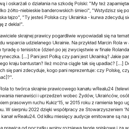
ą i oskarżali o działania na szkodę Polski: "My też zapamięt
ylko żółto-niebieskie banderowskich śmieci", "Wstydzisz się p
ska łajzo", "Ty jesteś Polska czy Ukrainka - kurwa zdecyduj się
ę z dekla!".
awiciele skrajnej prawicy pogardliwie wypowiadali się na temat
u wsparcia udzielanego Ukrainie. Na przykład Marcin Rola w 
o tyradę o tenisistce (dzień po jej zwycięstwie w finale Roland
yneczka. […] Pani jest Polką czy pani jest Ukrainką? Jakie pa
ego kraju bantustan? Ileż można ciągle tak się upadlać? […] Do
ech się pani zdecyduje, kogo pani reprezentuje: czy Polskę, c
ać]?".
Rola to twórca skrajnie prawicowego kanału wRealu24 (telewi
wania nienawiści i uprzedzeń wobec Żydów, Ukraińców, osób 
kiem prasowym ruchu Kukiz’15, w 2015 roku z ramienia tego
u. W sierpniu 2022 dzięki współpracy ze Stowarzyszeniem 
 kanał wRealu24. Od kilku miesięcy audycje emitowane są na 
na prawica od początku wojny rozsiewa teorie spiskowe i za w