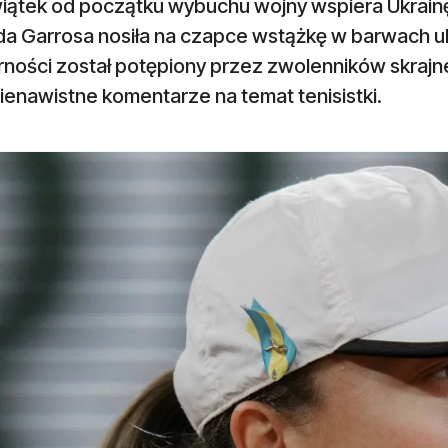
wiątek od początku wybuchu wojny wspiera Ukrainę
a Garrosa nosiła na czapce wstążkę w barwach ukra
rności został potępiony przez zwolenników skrajne
nienawistne komentarze na temat tenisistki.