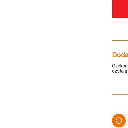
Dodaj
Czekamy
czytają 