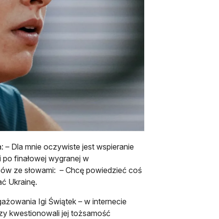
 – Dla mnie oczywiste jest wspieranie
ei po finałowej wygranej w
iców ze słowami: – Chcę powiedzieć coś
ać Ukrainę.
żowania Igi Świątek – w internecie
rzy kwestionowali jej tożsamość