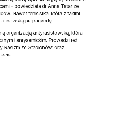
cami – powiedziała dr Anna Tatar ze
w. Nawet tenisistka, która z takimi
roputinowską propagandę.
ą organizacją antyrasistowską, która
cznym i antysemickim. Prowadzi też
y Rasizm ze Stadionów’ oraz
necie.