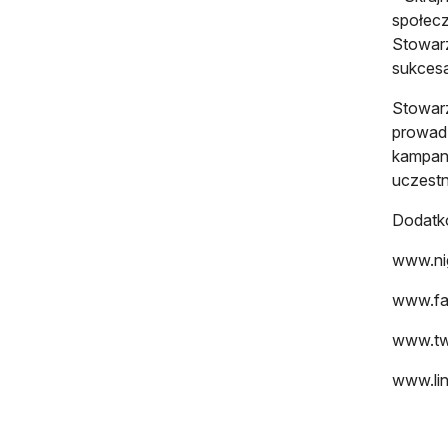
społecz
Stowarz
sukcesa
Stowarz
prowadz
kampani
uczestn
Dodatk
www.ni
www.fa
www.tw
www.li