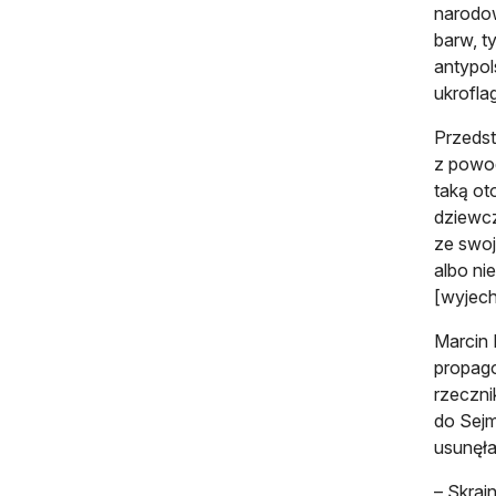
narodow
barw, t
antypol
ukroflag
Przedst
z powod
taką ot
dziewcz
ze swoj
albo ni
[wyjech
Marcin 
propago
rzeczni
do Sejm
usunęła
– Skraj