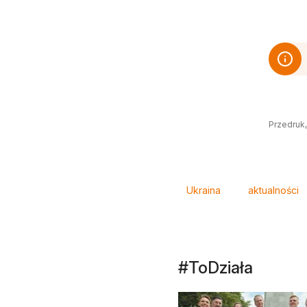
Przedruk,
Tagi
Ukraina
aktualności
#ToDziała