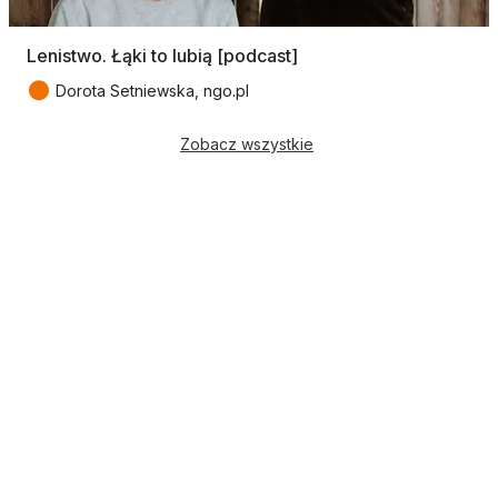
Lenistwo. Łąki to lubią [podcast]
●
Dorota Setniewska, ngo.pl
Zobacz wszystkie