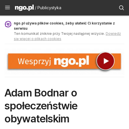
Publicystyka - ngo.pl
/ Publicystyka
ngo.pl używa plików cookies, żeby ułatwić Ci korzystanie z
serwisu
Ten komunikat zniknie przy Twojej następnej wizycie.
Dowiedz
się więcej o plikach cookies
Adam Bodnar o
społeczeństwie
obywatelskim