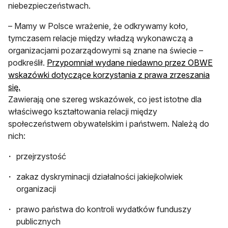
niebezpieczeństwach.
– Mamy w Polsce wrażenie, że odkrywamy koło,
tymczasem relacje między władzą wykonawczą a
organizacjami pozarządowymi są znane na świecie –
podkreślił.
Przypomniał wydane niedawno przez OBWE
wskazówki dotyczące korzystania z prawa zrzeszania
się.
Zawierają one szereg wskazówek, co jest istotne dla
właściwego kształtowania relacji między
społeczeństwem obywatelskim i państwem. Należą do
nich:
przejrzystość
zakaz dyskryminacji działalności jakiejkolwiek
organizacji
prawo państwa do kontroli wydatków funduszy
publicznych