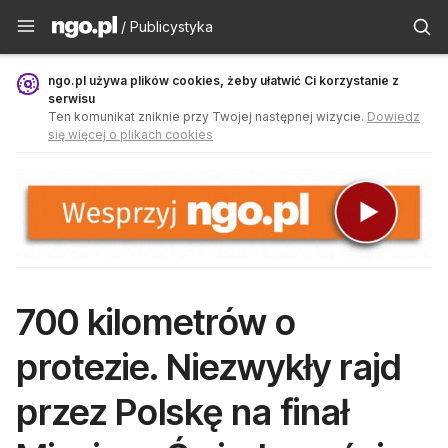
Publicystyka - ngo.pl
/ Publicystyka
ngo.pl używa plików cookies, żeby ułatwić Ci korzystanie z
serwisu
Ten komunikat zniknie przy Twojej następnej wizycie.
Dowiedz
się więcej o plikach cookies
700 kilometrów o
protezie. Niezwykły rajd
przez Polskę na finał