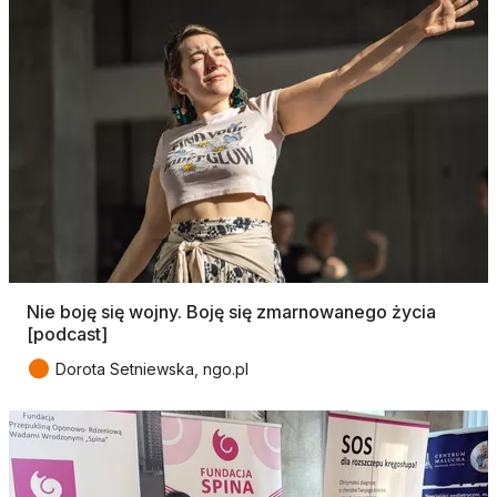
Nie boję się wojny. Boję się zmarnowanego życia
[podcast]
●
Dorota Setniewska, ngo.pl