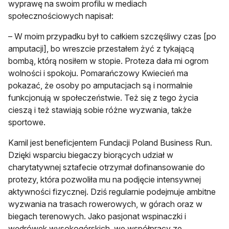
wyprawę na swoim profilu w mediach
społecznościowych napisał:
– W moim przypadku był to całkiem szczęśliwy czas [po
amputacji], bo wreszcie przestałem żyć z tykającą
bombą, którą nosiłem w stopie. Proteza dała mi ogrom
wolności i spokoju. Pomarańczowy Kwiecień ma
pokazać, że osoby po amputacjach są i normalnie
funkcjonują w społeczeństwie. Też się z tego życia
cieszą i też stawiają sobie różne wyzwania, także
sportowe.
Kamil jest beneficjentem Fundacji Poland Business Run.
Dzięki wsparciu biegaczy biorących udział w
charytatywnej sztafecie otrzymał dofinansowanie do
protezy, która pozwoliła mu na podjęcie intensywnej
aktywności fizycznej. Dziś regularnie podejmuje ambitne
wyzwania na trasach rowerowych, w górach oraz w
biegach terenowych. Jako pasjonat wspinaczki i
wędrówek wysokogórskich, we współpracy ze