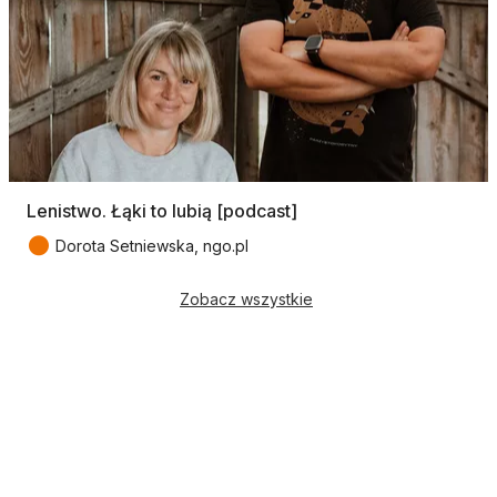
Lenistwo. Łąki to lubią [podcast]
●
Dorota Setniewska, ngo.pl
Zobacz wszystkie