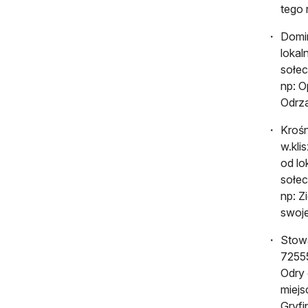
tego 
Domin
lokal
sołec
np: O
Odrza
Krośn
w.kli
od lo
sołec
np: Z
swoje
Stow
72555
Odry 
miejs
Gryfi