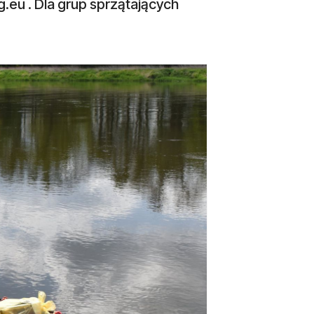
g.eu
. Dla grup sprzątających