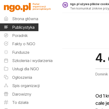
Publicystyka - ngo.pl
ngo.pl używa plików cookie
Portal
organizacji
Ten komunikat zniknie przy
pozarządowych
Menu główne
Strona główna
Publicystyka
Poradnik
Fakty o NGO
Fundusze
4.
Szkolenia i wydarzenia
Usługi dla NGO
Dominik
Ogłoszenia
Spis organizacji
Darowizny
Od 1 k
To działa
całe j