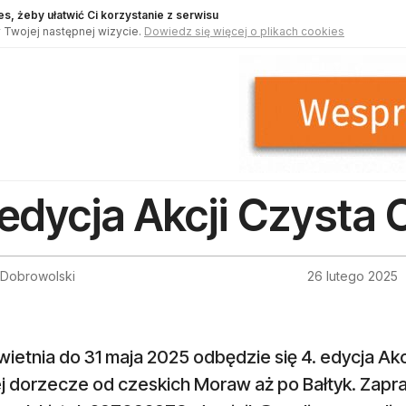
s, żeby ułatwić Ci korzystanie z serwisu
 Twojej następnej wizycie.
Dowiedz się więcej o plikach cookies
 edycja Akcji Czysta 
 Dobrowolski
26 lutego 2025
wietnia do 31 maja 2025 odbędzie się 4. edycja Ak
ej dorzecze od czeskich Moraw aż po Bałtyk. Zapr