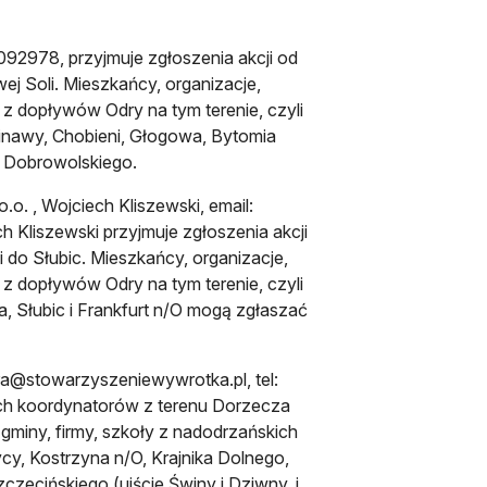
7092978, przyjmuje zgłoszenia akcji od
j Soli. Mieszkańcy, organizacje,
 z dopływów Odry na tym terenie, czyli
cinawy, Chobieni, Głogowa, Bytomia
a Dobrowolskiego.
o. , Wojciech Kliszewski, email:
h Kliszewski przyjmuje zgłoszenia akcji
do Słubic. Mieszkańcy, organizacje,
 z dopływów Odry na tym terenie, czyli
a, Słubic i Frankfurt n/O mogą zgłaszać
ra@stowarzyszeniewywrotka.pl
, tel:
ych koordynatorów z terenu Dorzecza
 gminy, firmy, szkoły z nadodrzańskich
cy, Kostrzyna n/O, Krajnika Dolnego,
czecińskiego (ujście Świny i Dziwny, i