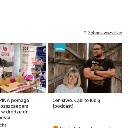
Zobacz wszystkie
SPINA pomaga
Lenistwo. Łąki to lubią
rozszczepem
[podcast]
 w drodze do
ności
cha,