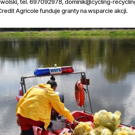
wolski, tel. 697092978,
dominik@cycling-recyclin
redit Agricole funduje granty na wsparcie akcji.