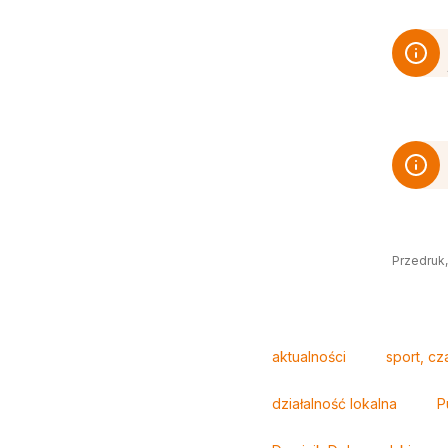
Przedruk,
Tagi
aktualności
sport, cz
działalność lokalna
P