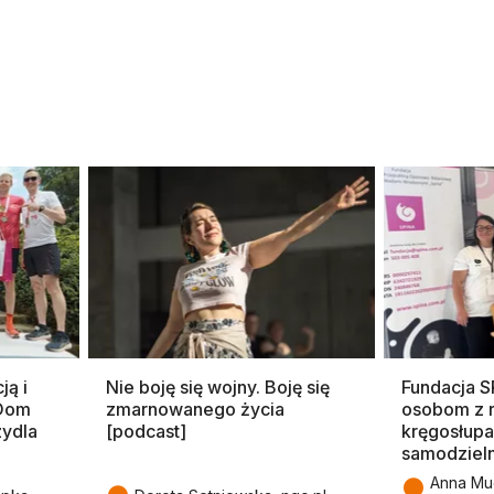
ją i
Nie boję się wojny. Boję się
Fundacja 
 Dom
zmarnowanego życia
osobom z 
zydla
[podcast]
kręgosłupa
samodziel
●
Anna Mu