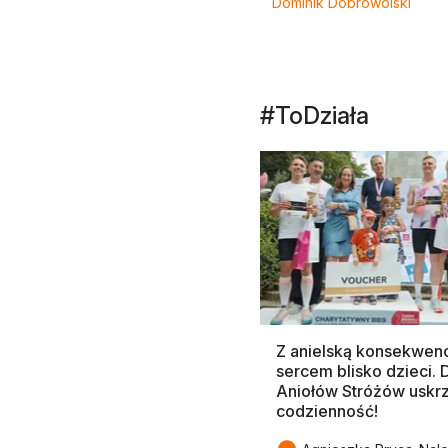
Dominik Dobrowolski
#ToDziała
Z anielską konsekwenc
sercem blisko dzieci.
Aniołów Stróżów uskr
codzienność!