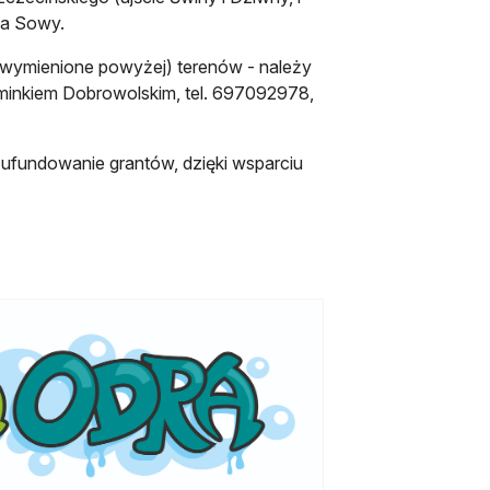
fa Sowy.
ż wymienione powyżej) terenów - należy
minkiem Dobrowolskim, tel. 697092978,
 ufundowanie grantów, dzięki wsparciu