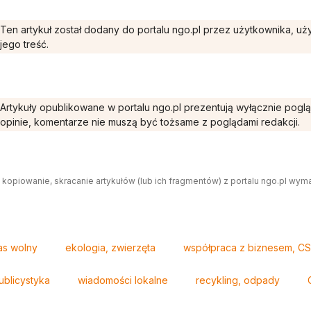
Ten artykuł został dodany do portalu ngo.pl przez użytkownika, u
jego treść.
Artykuły opublikowane w portalu ngo.pl prezentują wyłącznie pogl
opinie, komentarze nie muszą być tożsame z poglądami redakcji.
 kopiowanie, skracanie artykułów (lub ich fragmentów) z portalu ngo.pl wym
as wolny
ekologia, zwierzęta
współpraca z biznesem, CS
ublicystyka
wiadomości lokalne
recykling, odpady