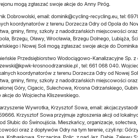
rejonu mogą zgłaszać swoje akcje do Anny Piróg.
ik Dobrowolski, email:
dominik@cycling-recycling.eu
, tel: 69
nych koordynatorów z terenu Dorzecza Odry od Opola do Nowe
twa, gminy, firmy, szkoły z nadodrzańskich miejscowości oraz
pola, Brzegu, Oławy, Wrocławia, Brzegu Dolnego, Lubiąża, Ś
ńskiego i Nowej Soli mogą zgłaszać swoje akcje do Dominik
ieńskie Przedsiębiorstwo Wodociągowo-Kanalizacyjne Sp. z o.
szewski@kpwk-krosnoodrzanskie.pl
, tel: 661 068 040. Wojciec
kalnych koordynatorów z terenu Dorzecza Odry od Nowej Soli 
twa, gminy, firmy, szkoły z nadodrzańskich miejscowości oraz
ielonej Góry, Cigacic, Sulechowa, Krosna Odrzańskiego, Gubin
 akcje do Wojciecha Kliszewskiego.
arzyszenie Wywrotka, Krzysztof Sowa, email:
akcjaczystaod
9666. Krzysztof Sowa przyjmuje zgłoszenia akcji od lokaln
od Słubic do Świnoujścia. Mieszkańcy, organizacje, sołectwa,
cowości oraz z dopływów Odry na tym terenie, czyli np: Górzy
na, Kołbaskowa, Szczecina, Polic, z nad Jez. Dąbie, Zalewu Sz