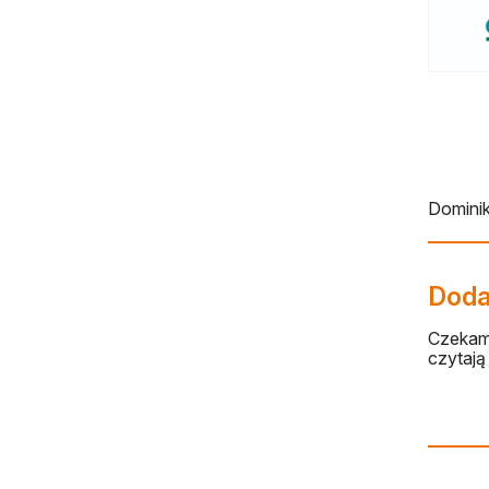
Domini
Dodaj
Czekamy
czytają 