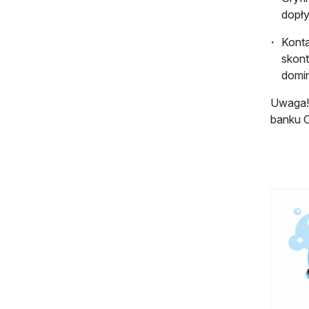
dopły
Konta
skont
domin
Uwaga! 
banku C