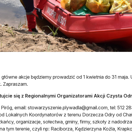
główne akcje będziemy prowadzić od 1 kwietnia do 31 maja. 
k. Zapraszam.
ujcie się z Regionalnymi Organizatorami Akcji Czysta Odra
Piróg, email:
stowarzyszenie.plywadla@gmail.com
, tel: 512 
 od Lokalnych Koordynatorów z terenu Dorzecza Odry od Chał
kańcy, organizacje, sołectwa, gminy, firmy, szkoły z nadodr
na tym terenie, czyli np: Raciborza, Kędzierzyna Koźla, Krap