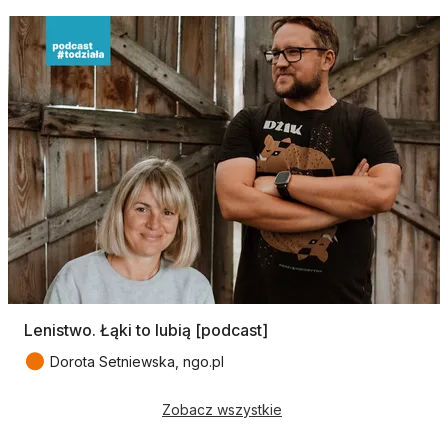
Lenistwo. Łąki to lubią [podcast]
●
Dorota Setniewska, ngo.pl
Zobacz wszystkie