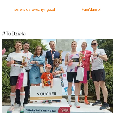
serwis darowizny.ngo.pl
FaniMani.pl
#ToDziała