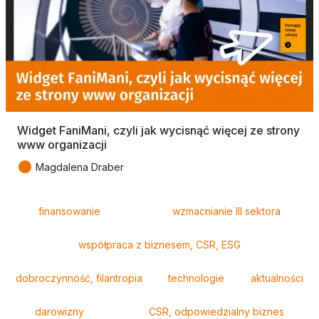
Widget FaniMani, czyli jak wycisnąć więcej ze strony
www organizacji
●
Magdalena Draber
Tagi
finansowanie
wzmacnianie III sektora
współpraca z biznesem, CSR, ESG
dobroczynność, filantropia
technologie
aktualności
darowizny
CSR, odpowiedzialny biznes