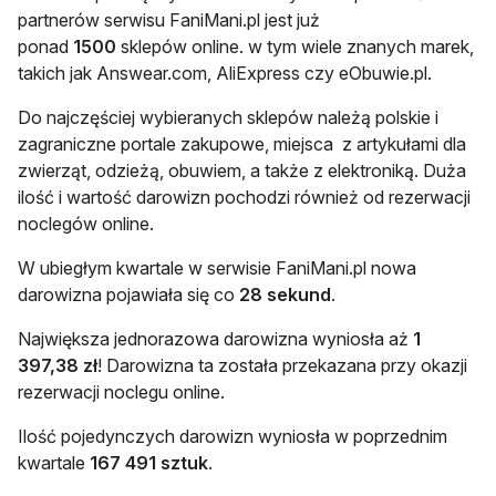
partnerów serwisu FaniMani.pl jest już
ponad
1500
sklepów online. w tym wiele znanych marek,
takich jak Answear.com, AliExpress czy eObuwie.pl.
Do najczęściej wybieranych sklepów należą polskie i
zagraniczne portale zakupowe, miejsca z artykułami dla
zwierząt, odzieżą, obuwiem, a także z elektroniką. Duża
ilość i wartość darowizn pochodzi również od rezerwacji
noclegów online.
W ubiegłym kwartale w serwisie FaniMani.pl nowa
darowizna pojawiała się co
28 sekund
.
Największa jednorazowa darowizna wyniosła aż
1
397,38 zł
! Darowizna ta została przekazana przy okazji
rezerwacji noclegu online.
Ilość pojedynczych darowizn wyniosła w poprzednim
kwartale
167 491 sztuk
.