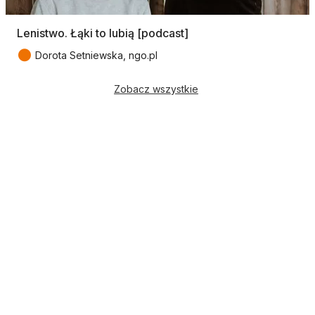
Lenistwo. Łąki to lubią [podcast]
●
Dorota Setniewska, ngo.pl
Zobacz wszystkie