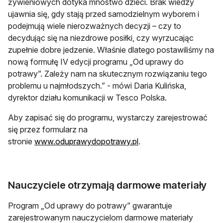
żywieniowych dotyka mnóstwo dzieci. Brak wiedzy
ujawnia się, gdy stają przed samodzielnym wyborem i
podejmują wiele nierozważnych decyzji – czy to
decydując się na niezdrowe posiłki, czy wyrzucając
zupełnie dobre jedzenie. Właśnie dlatego postawiliśmy na
nową formułę IV edycji programu „Od uprawy do
potrawy”. Zależy nam na skutecznym rozwiązaniu tego
problemu u najmłodszych.” - mówi Daria Kulińska,
dyrektor działu komunikacji w Tesco Polska.
Aby zapisać się do programu, wystarczy zarejestrować
się przez formularz na
otwiera się w nowej kar
stronie
www.oduprawydopotrawy.pl
.
Nauczyciele otrzymają darmowe materiały
Program „Od uprawy do potrawy” gwarantuje
zarejestrowanym nauczycielom darmowe materiały