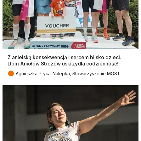
Z anielską konsekwencją i sercem blisko dzieci.
Dom Aniołów Stróżów uskrzydla codzienność!
●
Agnieszka Pryca-Nalepka, Stowarzyszenie MOST