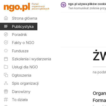
Publicystyka - ngo.pl
ngo.pl używa plików cookie
Portal
organizacji
Ten komunikat zniknie przy
pozarządowych
Menu główne
Strona główna
Publicystyka
Poradnik
Fakty o NGO
Fundusze
ŻW
Szkolenia i wydarzenia
Usługi dla NGO
na podst.
Ogłoszenia
Spis organizacji
Darowizny
Organi
To działa
Formal