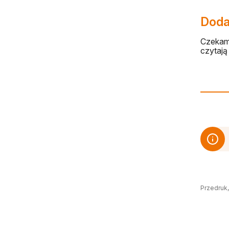
Dodaj
Czekamy
czytają 
Przedruk,