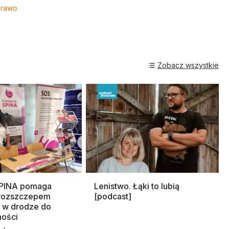
Prawo
Zobacz wszystkie
SPINA pomaga
Lenistwo. Łąki to lubią
rozszczepem
[podcast]
 w drodze do
ności