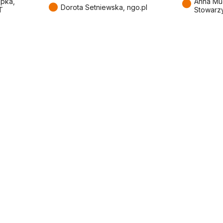
●
epka,
Anna Mu
●
Dorota Setniewska, ngo.pl
T
Stowarz