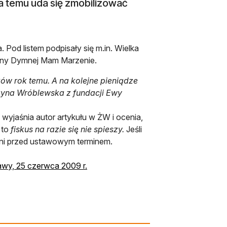
 a temu uda się zmobilizować
. Pod listem podpisały się m.in. Wielka
Anny Dymnej Mam Marzenie.
ków rok temu. A na kolejne pieniądze
zyna Wróblewska z fundacji Ewy
 wyjaśnia autor artykułu w ŻW i ocenia,
 to
fiskus na razie się nie spieszy.
Jeśli
odni przed ustawowym terminem.
otwiera się w nowej karcie
awy, 25 czerwca 2009 r.