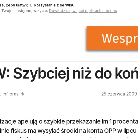
s, żeby ułatwić Ci korzystanie z serwisu
 Twojej następnej wizycie.
Dowiedz się więcej o plikach cookies
: Szybciej niż do koń
 inf. pras. rk
25 czerwca 2009
zacje apelują o szybkie przekazanie im 1 procent
nie fiskus ma wysyłać środki na konta OPP w lipcu i