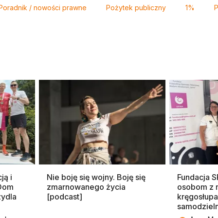
Poradnik / nowości prawne
Pożytek publiczny
1%
ją i
Nie boję się wojny. Boję się
Fundacja 
 Dom
zmarnowanego życia
osobom z 
zydla
[podcast]
kręgosłupa
samodziel