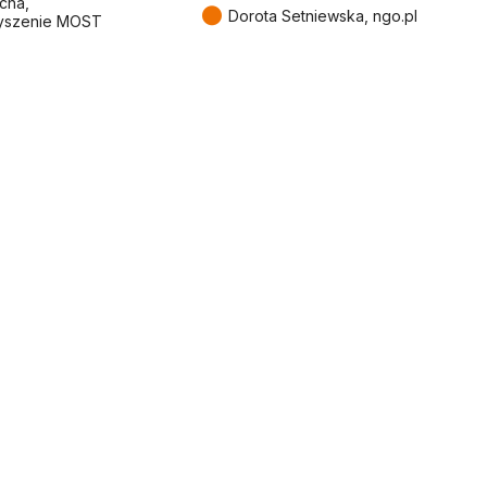
cha,
●
Dorota Setniewska, ngo.pl
yszenie MOST