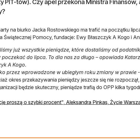
y PIT-tów). Czy apel przekona Ministra Finansów,
y?
warty na biurko Jacka Rostowskiego ma trafić na początku lipca
ra Świątecznej Pomocy, fundacje: Ewy Błaszczyk A Kogo i 
iśmy już wszystkie pieniądze, które dostaliśmy od podatni
 poczekać do lipca. To dla nas za długo – opowiada Katar
zyk A Kogo.
ko przez wprowadzone w ubiegłym roku zmiany w prawie
-
iaż okres przekazywania pieniędzy jeszcze się nie rozpoczął,
ganizacji będzie skuteczny, pieniądze trafią do OPP kilka tyg
je proszą o szybki procent", Aleksandra Pinkas, Życie Warsz