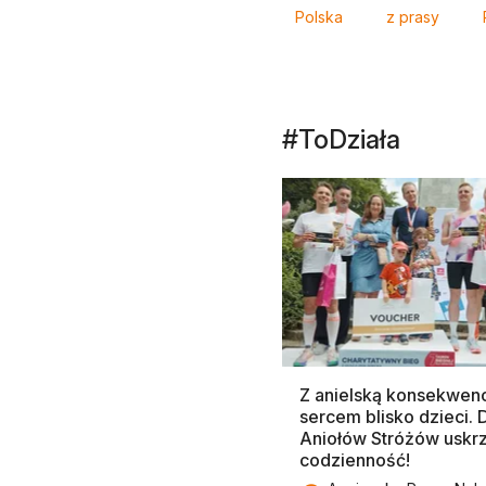
Tagi
Polska
z prasy
#ToDziała
Z anielską konsekwenc
sercem blisko dzieci.
Aniołów Stróżów uskr
codzienność!