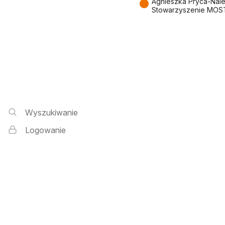
●
Agnieszka Pryca-Nal
Stowarzyszenie MOS
Wyszukiwarka i logowanie
Wyszukiwanie
Logowanie