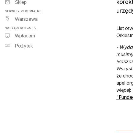
korekt
Sklep
urzęd
SERWISY REGIONALNE
Warszawa
List ot
NARZĘDZIA NGO.PL
Orkiest
Wpłacam
Pożytek
- Wydal
musimy
Błaszc
Wszyst
że choc
apel or
więcej:
"Fundac