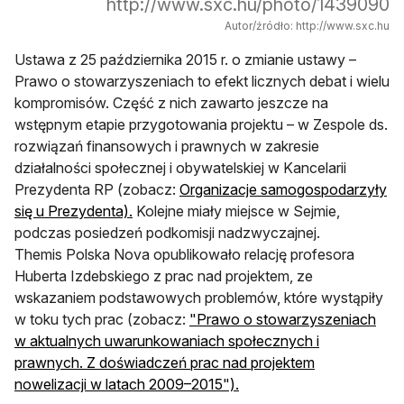
http://www.sxc.hu/photo/1439090
Autor/źródło: http://www.sxc.hu
Ustawa z 25 października 2015 r. o zmianie ustawy –
Prawo o stowarzyszeniach to efekt licznych debat i wielu
kompromisów. Część z nich zawarto jeszcze na
wstępnym etapie przygotowania projektu – w Zespole ds.
rozwiązań finansowych i prawnych w zakresie
działalności społecznej i obywatelskiej w Kancelarii
Prezydenta RP (zobacz:
Organizacje samogospodarzyły
otwiera się w nowej karcie
się u Prezydenta).
Kolejne miały miejsce w Sejmie,
podczas posiedzeń podkomisji nadzwyczajnej.
Themis Polska Nova opublikowało relację profesora
Huberta Izdebskiego z prac nad projektem, ze
wskazaniem podstawowych problemów, które wystąpiły
w toku tych prac (zobacz:
"Prawo o stowarzyszeniach
w aktualnych uwarunkowaniach społecznych i
prawnych. Z doświadczeń prac nad projektem
otwiera się w nowej karci
nowelizacji w latach 2009–2015").