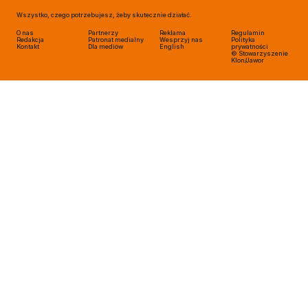
Wszystko, czego potrzebujesz, żeby skutecznie działać.
O nas
Partnerzy
Reklama
Regulamin
Redakcja
Patronat medialny
Wesprzyj nas
Polityka
Kontakt
Dla mediów
English
prywatności
© Stowarzyszenie
Klon/Jawor