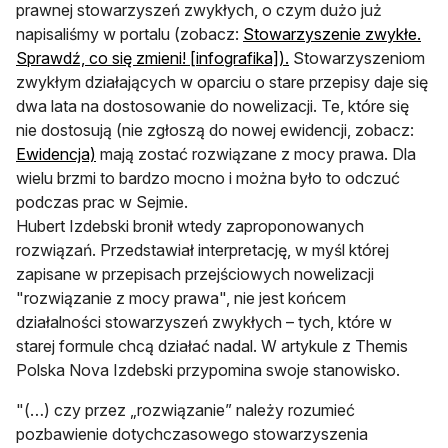
prawnej stowarzyszeń zwykłych, o czym dużo już
napisaliśmy w portalu (zobacz:
Stowarzyszenie zwykłe.
otwiera się w nowej k
Sprawdź, co się zmieni! [infografika]).
Stowarzyszeniom
zwykłym działających w oparciu o stare przepisy daje się
dwa lata na dostosowanie do nowelizacji. Te, które się
nie dostosują (nie zgłoszą do nowej ewidencji, zobacz:
otwiera się w nowej karcie
Ewidencja)
mają zostać rozwiązane z mocy prawa. Dla
wielu brzmi to bardzo mocno i można było to odczuć
podczas prac w Sejmie.
Hubert Izdebski bronił wtedy zaproponowanych
rozwiązań. Przedstawiał interpretację, w myśl której
zapisane w przepisach przejściowych nowelizacji
"rozwiązanie z mocy prawa", nie jest końcem
działalności stowarzyszeń zwykłych – tych, które w
starej formule chcą działać nadal. W artykule z Themis
Polska Nova Izdebski przypomina swoje stanowisko.
"(…) czy przez „rozwiązanie” należy rozumieć
pozbawienie dotychczasowego stowarzyszenia