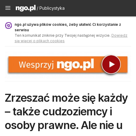
Publicystyka - ngo.pl
/ Publicystyka
ngo.pl używa plików cookies, żeby ułatwić Ci korzystanie z
serwisu
Ten komunikat zniknie przy Twojej następnej wizycie.
Dowiedz
się więcej o plikach cookies
Zrzeszać może się każdy
– także cudzoziemcy i
osoby prawne. Ale nie u