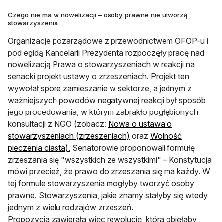
Czego nie ma w nowelizacji – osoby prawne nie utworzą
stowarzyszenia
Organizacje pozarządowe z przewodnictwem OFOP-u i
pod egidą Kancelarii Prezydenta rozpoczęły pracę nad
nowelizacją Prawa o stowarzyszeniach w reakcji na
senacki projekt ustawy o zrzeszeniach. Projekt ten
wywołał spore zamieszanie w sektorze, a jednym z
ważniejszych powodów negatywnej reakcji był sposób
jego procedowania, w którym zabrakło pogłębionych
konsultacji z NGO (zobacz:
Nowa o ustawa o
otwiera się w nowej karci
stowarzyszeniach (zrzeszeniach)
oraz
Wolność
otwiera się w nowej karcie
pieczenia ciasta).
Senatorowie proponowali formułę
zrzeszania się "wszystkich ze wszystkimi" – Konstytucja
mówi przecież, że prawo do zrzeszania się ma każdy. W
tej formule stowarzyszenia mogłyby tworzyć osoby
prawne. Stowarzyszenia, jakie znamy stałyby się wtedy
jednym z wielu rodzajów zrzeszeń.
Propozycja zawierała więc rewolucję, która objęłaby