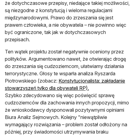
że dotychczasowe przepisy, niedające takiej możliwości,
są niezgodne z konstytucją i wieloma regulacjami
międzynarodowymi. Prawo do zrzeszania się jest
prawem człowieka, a nie obywatela – nie powinno więc
być ograniczone, tak jak w dotychczasowych
przepisach.
Ten wątek projektu został negatywnie oceniony przez
polityków. Argumentowano nawet, że otwierając drogę
do zrzeszania się cudzoziemcom, ułatwiamy działania
terrorystyczne. Głosy te wsparła analiza Ryszarda
Piotrowskiego (zobacz:
Konstytucjonalista: zakładanie
otwiera się w nowej k
stowarzyszeń tylko dla obywateli RP).
Szybko zdecydowano się więc poświęcić sprawę
cudzoziemców dla zachowania innych propozycji, mimo
że wnioskodawcy dysponowali pozytywnymi opiniami
Biura Analiz Sejmowych. Kolejny "niewątpliwie
wymagający rozwiązania – problem został odłożony na
później, przy świadomości utrzymywania braku