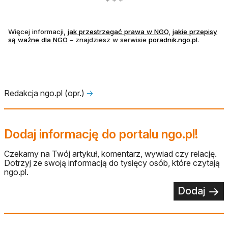
otwiera się w nowe
Więcej informacji,
jak przestrzegać prawa w NGO
,
jakie przepisy
otwiera się w nowej karcie
otwiera s
są ważne dla NGO
– znajdziesz w serwisie
poradnik.ngo.pl
.
Redakcja ngo.pl (opr.)
🡢
Dodaj informację do portalu ngo.pl!
Czekamy na Twój artykuł, komentarz, wywiad czy relację.
Dotrzyj ze swoją informacją do tysięcy osób, które czytają
ngo.pl.
Dodaj