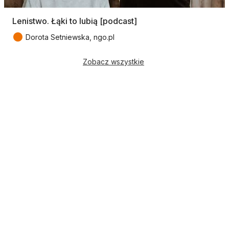
Lenistwo. Łąki to lubią [podcast]
●
Dorota Setniewska, ngo.pl
Zobacz wszystkie