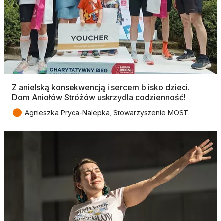
Z anielską konsekwencją i sercem blisko dzieci.
Dom Aniołów Stróżów uskrzydla codzienność!
●
Agnieszka Pryca-Nalepka, Stowarzyszenie MOST