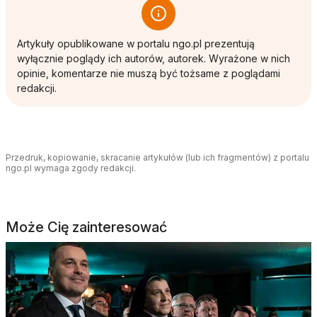
Artykuły opublikowane w portalu ngo.pl prezentują
wyłącznie poglądy ich autorów, autorek. Wyrażone w nich
opinie, komentarze nie muszą być tożsame z poglądami
redakcji.
Przedruk, kopiowanie, skracanie artykułów (lub ich fragmentów) z portalu
ngo.pl wymaga zgody redakcji.
Może Cię zainteresować