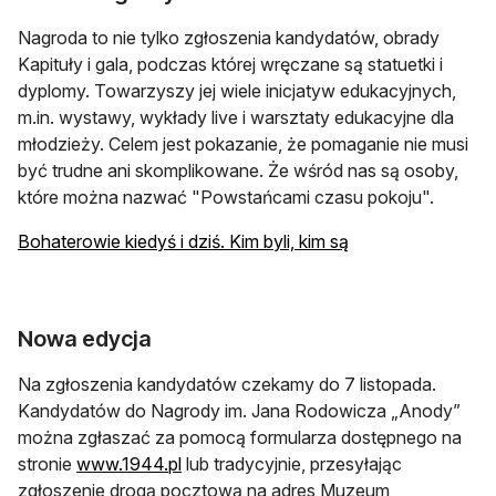
Nagroda to nie tylko zgłoszenia kandydatów, obrady
Kapituły i gala, podczas której wręczane są statuetki i
dyplomy. Towarzyszy jej wiele inicjatyw edukacyjnych,
m.in. wystawy, wykłady live i warsztaty edukacyjne dla
młodzieży. Celem jest pokazanie, że pomaganie nie musi
być trudne ani skomplikowane. Że wśród nas są osoby,
które można nazwać "Powstańcami czasu pokoju".
Bohaterowie kiedyś i dziś. Kim byli, kim są
Nowa edycja
Na zgłoszenia kandydatów czekamy do 7 listopada.
Kandydatów do Nagrody im. Jana Rodowicza „Anody”
można zgłaszać za pomocą formularza dostępnego na
otwiera się w nowej karcie
stronie
www.1944.pl
lub tradycyjnie, przesyłając
zgłoszenie drogą pocztową na adres Muzeum