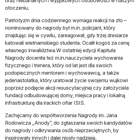
oraz niebanalnych i wyjątkowych osobowości w naszym
otoczeniu.
Patriotyzm dnia codziennego wymaga reakcji na zło –
nominowany do nagrody był m.in. policjant, który
znajdując się w cywilu, zareagował, gdy trzej dresiarze
katowali wietnamskiego studenta. Ocalił kogoś za cenę
własnego inwalidztwa.W ostatniej edycji Kapituła
Nagrody doceniła też m.in.nauczyciela wychowania
fizycznego i trenera, który od lat jest dla swoich
podopiecznych mentorem i wychowawcą, a także
jedenastolatka, który uratował życie swojemu wujkowi
poprzez podjęcie akcji resuscytacyjnej czy założyciela
fundacji odbudowującej domy, miejsca pracy i lokalną
infrastrukturę dla irackich ofiar ISIS.
Zachęcamy do współtworzenia Nagrody im. Jana
Rodowicza „Anody”, do zgłaszania swoich kandydatów
do nagrody i odkrywania osób nieprzeciętnych, by
inspirowały innych i dalej niosły nadzieję.