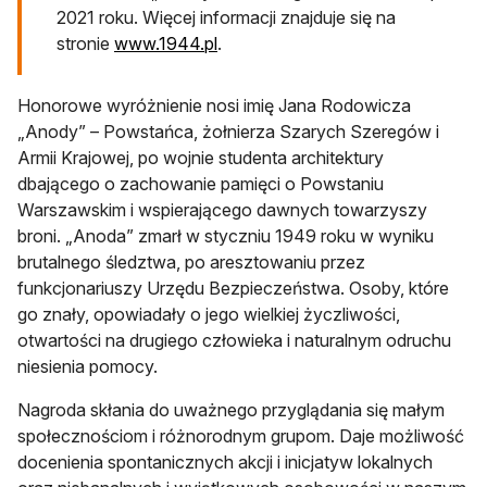
2021 roku. Więcej informacji znajduje się na
otwiera się w nowej karcie
stronie
www.1944.pl
.
Honorowe wyróżnienie nosi imię Jana Rodowicza
„Anody” – Powstańca, żołnierza Szarych Szeregów i
Armii Krajowej, po wojnie studenta architektury
dbającego o zachowanie pamięci o Powstaniu
Warszawskim i wspierającego dawnych towarzyszy
broni. „Anoda” zmarł w styczniu 1949 roku w wyniku
brutalnego śledztwa, po aresztowaniu przez
funkcjonariuszy Urzędu Bezpieczeństwa. Osoby, które
go znały, opowiadały o jego wielkiej życzliwości,
otwartości na drugiego człowieka i naturalnym odruchu
niesienia pomocy.
Nagroda skłania do uważnego przyglądania się małym
społecznościom i różnorodnym grupom. Daje możliwość
docenienia spontanicznych akcji i inicjatyw lokalnych