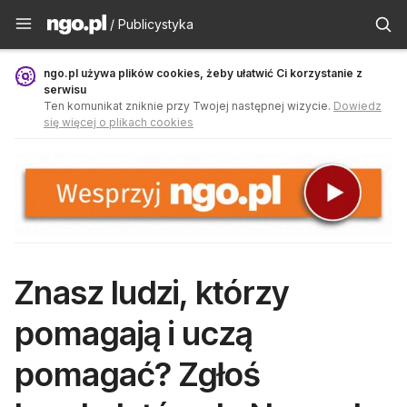
Publicystyka - ngo.pl
/ Publicystyka
ngo.pl używa plików cookies, żeby ułatwić Ci korzystanie z
serwisu
Ten komunikat zniknie przy Twojej następnej wizycie.
Dowiedz
się więcej o plikach cookies
Znasz ludzi, którzy
pomagają i uczą
pomagać? Zgłoś