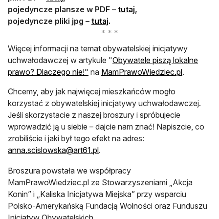
pojedyncze plansze w PDF –
tutaj
,
pojedyncze pliki jpg –
tutaj
.
Więcej informacji na temat obywatelskiej inicjatywy
uchwałodawczej w artykule "
Obywatele piszą lokalne
otwiera się w nowej karcie
otwiera si
prawo? Dlaczego nie!"
na
MamPrawoWiedziec.pl
.
Chcemy, aby jak najwięcej mieszkańców mogło
korzystać z obywatelskiej inicjatywy uchwałodawczej.
Jeśli skorzystacie z naszej broszury i spróbujecie
wprowadzić ją u siebie – dajcie nam znać! Napiszcie, co
zrobiliście i jaki był tego efekt na adres:
anna.scislowska@art61.pl
.
Broszura powstała we współpracy
MamPrawoWiedziec.pl ze Stowarzyszeniami „Akcja
Konin” i „Kaliska Inicjatywa Miejska” przy wsparciu
Polsko-Amerykańską Fundacją Wolności oraz Funduszu
Inicjatyw Obywatelskich.