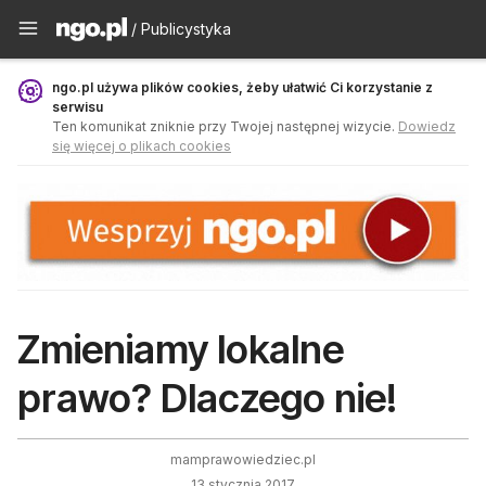
Publicystyka - ngo.pl
/ Publicystyka
ngo.pl używa plików cookies, żeby ułatwić Ci korzystanie z
serwisu
Ten komunikat zniknie przy Twojej następnej wizycie.
Dowiedz
się więcej o plikach cookies
Zmieniamy lokalne
prawo? Dlaczego nie!
mamprawowiedziec.pl
13 stycznia 2017