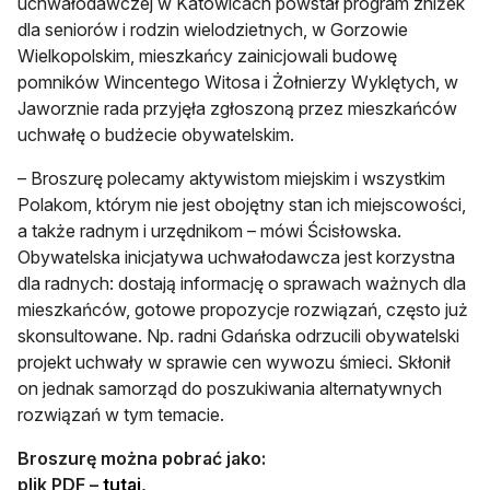
uchwałodawczej w Katowicach powstał program zniżek
dla seniorów i rodzin wielodzietnych, w Gorzowie
Wielkopolskim, mieszkańcy zainicjowali budowę
pomników Wincentego Witosa i Żołnierzy Wyklętych, w
Jaworznie rada przyjęła zgłoszoną przez mieszkańców
uchwałę o budżecie obywatelskim.
– Broszurę polecamy aktywistom miejskim i wszystkim
Polakom, którym nie jest obojętny stan ich miejscowości,
a także radnym i urzędnikom – mówi Ścisłowska.
Obywatelska inicjatywa uchwałodawcza jest korzystna
dla radnych: dostają informację o sprawach ważnych dla
mieszkańców, gotowe propozycje rozwiązań, często już
skonsultowane. Np. radni Gdańska odrzucili obywatelski
projekt uchwały w sprawie cen wywozu śmieci. Skłonił
on jednak samorząd do poszukiwania alternatywnych
rozwiązań w tym temacie.
Broszurę można pobrać jako:
plik PDF –
tutaj
,