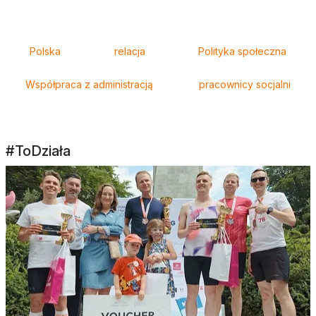
Tagi
Polska
relacja
Polityka społeczna
Współpraca z administracją
pracownicy socjalni
#ToDziała