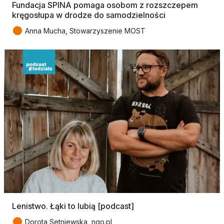
Fundacja SPINA pomaga osobom z rozszczepem
kręgosłupa w drodze do samodzielności
●
Anna Mucha, Stowarzyszenie MOST
Lenistwo. Łąki to lubią [podcast]
●
Dorota Setniewska, ngo.pl