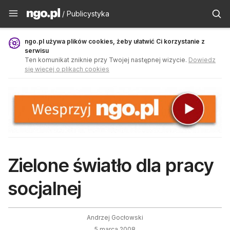
Publicystyka - ngo.pl
/ Publicystyka
ngo.pl używa plików cookies, żeby ułatwić Ci korzystanie z
serwisu
Ten komunikat zniknie przy Twojej następnej wizycie.
Dowiedz
się więcej o plikach cookies
Zielone światło dla pracy
socjalnej
Andrzej Gocłowski
5 marca 2008