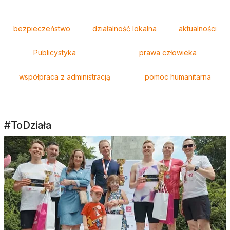
Tagi
bezpieczeństwo
działalność lokalna
aktualności
Publicystyka
prawa człowieka
współpraca z administracją
pomoc humanitarna
#ToDziała