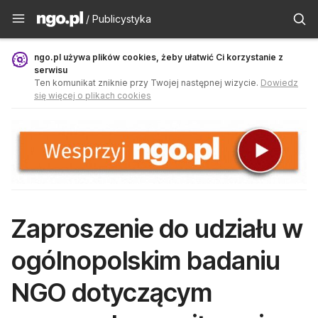
Publicystyka - ngo.pl
/ Publicystyka
ngo.pl używa plików cookies, żeby ułatwić Ci korzystanie z
serwisu
Ten komunikat zniknie przy Twojej następnej wizycie.
Dowiedz
się więcej o plikach cookies
Zaproszenie do udziału w
ogólnopolskim badaniu
NGO dotyczącym