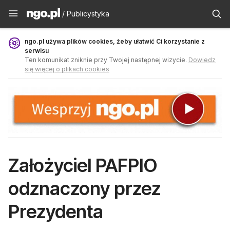
Publicystyka - ngo.pl
/ Publicystyka
ngo.pl używa plików cookies, żeby ułatwić Ci korzystanie z
serwisu
Ten komunikat zniknie przy Twojej następnej wizycie.
Dowiedz
się więcej o plikach cookies
Założyciel PAFPIO
odznaczony przez
Prezydenta