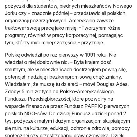
pożyczki dla studentów, biednych mieszkańców Nowego
Jorku czy – znacznie później – przedstawicieli polskich
organizacji pozarządowych, Amerykanin zawsze
traktował swoją pracę jako misję. –Tworzyłem różne
programy, również w pracy korporacyjnej, pomagając
tym, którzy mieli mniej szczęścia – przyznaje.
Polskę odwiedził po raz pierwszy w 1991 roku. Nie
wiedział o niej dosłownie nic. – Była krajem dość
smutnym, ale w mieszkańcach dostrzegłem pewną siłę,
potencjał, nadzieję i bezkompromisową chęć zmiany.
Wiedziałem, że muszę tu działać! – mówi Douglas Ades.
Zdobył 5 mln złotych od Polsko-Amerykańskiego
Funduszu Przedsiębiorczości, które pozwoliły na
wsparcie finansowe przez Fundusz PAFPIO pierwszych
polskich NGO-sów. Do dzisiaj Fundusz udzielił ponad 2
tys. pożyczek małym i dużym organizacjom skupiającym
się m.in. na kulturze, edukacji, ochronie zdrowia, pomocy
społecznej czy przestrzeganiu praw człowieka. Dzięki