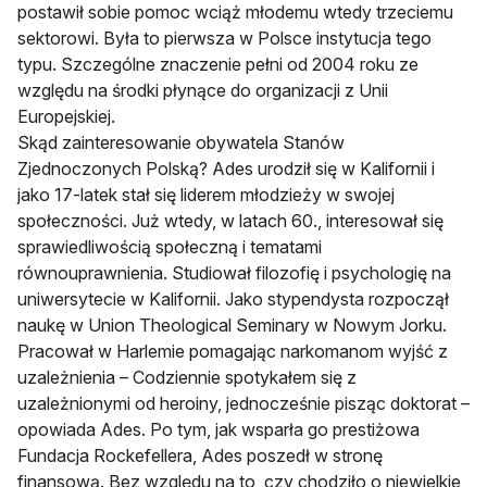
postawił sobie pomoc wciąż młodemu wtedy trzeciemu
sektorowi. Była to pierwsza w Polsce instytucja tego
typu. Szczególne znaczenie pełni od 2004 roku ze
względu na środki płynące do organizacji z Unii
Europejskiej.
Skąd zainteresowanie obywatela Stanów
Zjednoczonych Polską? Ades urodził się w Kalifornii i
jako 17-latek stał się liderem młodzieży w swojej
społeczności. Już wtedy, w latach 60., interesował się
sprawiedliwością społeczną i tematami
równouprawnienia. Studiował filozofię i psychologię na
uniwersytecie w Kalifornii. Jako stypendysta rozpoczął
naukę w Union Theological Seminary w Nowym Jorku.
Pracował w Harlemie pomagając narkomanom wyjść z
uzależnienia – Codziennie spotykałem się z
uzależnionymi od heroiny, jednocześnie pisząc doktorat –
opowiada Ades. Po tym, jak wsparła go prestiżowa
Fundacja Rockefellera, Ades poszedł w stronę
finansową. Bez względu na to, czy chodziło o niewielkie