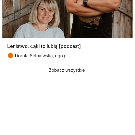
Lenistwo. Łąki to lubią [podcast]
●
Dorota Setniewska, ngo.pl
Zobacz wszystkie