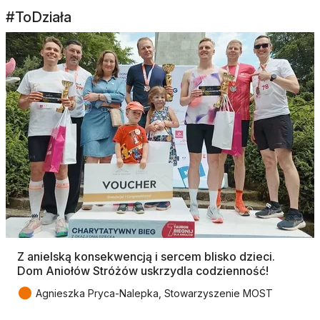
#ToDziała
Z anielską konsekwencją i sercem blisko dzieci.
Dom Aniołów Stróżów uskrzydla codzienność!
●
Agnieszka Pryca-Nalepka, Stowarzyszenie MOST