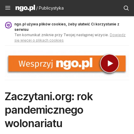
Publicystyka - ngo.pl
/ Publicystyka
ngo.pl używa plików cookies, żeby ułatwić Ci korzystanie z
serwisu
Ten komunikat zniknie przy Twojej następnej wizycie.
Dowiedz
się więcej o plikach cookies
Zaczytani.org: rok
pandemicznego
wolonariatu