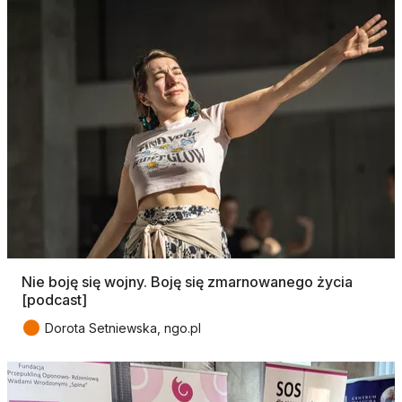
Nie boję się wojny. Boję się zmarnowanego życia
[podcast]
●
Dorota Setniewska, ngo.pl