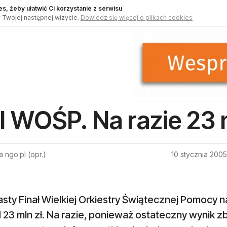
s, żeby ułatwić Ci korzystanie z serwisu
 Twojej następnej wizycie.
Dowiedz się więcej o plikach cookies
II WOŚP. Na razie 23 
 ngo.pl (opr.)
10 stycznia 2005
sty Finał Wielkiej Orkiestry Świątecznej Pomocy n
23 mln zł. Na razie, ponieważ ostateczny wynik z