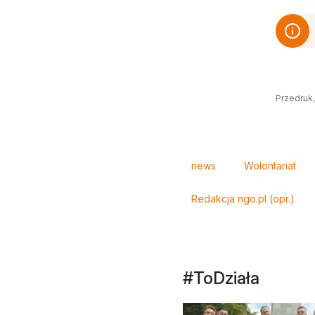
Przedruk,
Tagi
news
Wolontariat
Redakcja ngo.pl (opr.)
#ToDziała