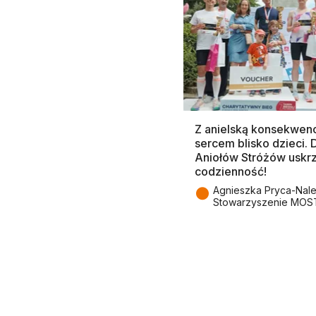
Z anielską konsekwenc
sercem blisko dzieci.
Aniołów Stróżów uskr
codzienność!
●
Agnieszka Pryca-Nal
Stowarzyszenie MOS