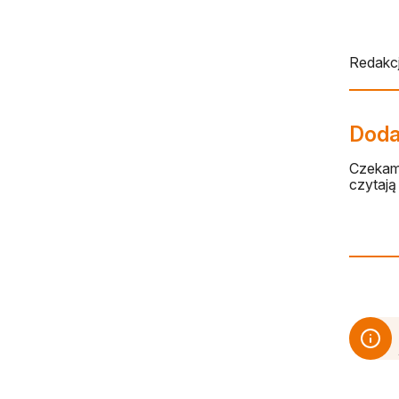
Redakcj
Dodaj
Czekamy
czytają 