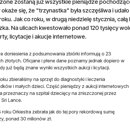
zone zostaną już wszystkie pieniądze pochodzące z
okaże się, że "trzynastka" była szczęśliwa i udało
oku. Jak co roku, w drugą niedzielę stycznia, całą
ka. Na ulicach kwestowało ponad 120 tysięcy wolo
ty, licytacje i akucje internetowe.
e doniesienia z podsumowania zbiórki informują o 23
ch złotych. Oficjane i płene dane poznamy jednak dopiero w
dy już będą znane wyniki wszystkich aukcji i licytacji.
oku zbieraliśmy na sprzęt do diagnostyki i leczenia
ków i małych dzieci. Część pieniędzy z aukcji internetowych
ra przeznaczy na szpital dziecięcy na zniszczonej przez
 Sri Lance.
roku Orkiestra zebrała jak do tej pory rekordową sumę
zy, ponad 30 milionów zł.