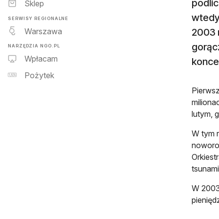
podlic
Sklep
wtedy 
SERWISY REGIONALNE
Warszawa
2003 r
gorącz
NARZĘDZIA NGO.PL
Wpłacam
koncer
Pożytek
Pierwsz
miliona
lutym, g
W tym r
noworod
Orkiest
tsunami
W 2003 
pienięd