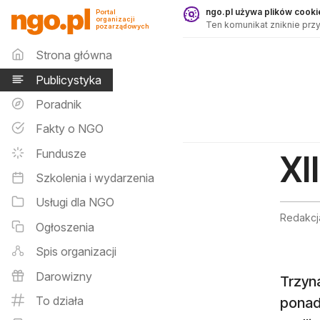
Publicystyka - ngo.pl
ngo.pl używa plików cookie
Portal
organizacji
Ten komunikat zniknie przy
pozarządowych
Menu główne
Strona główna
Publicystyka
Poradnik
Fakty o NGO
Fundusze
XI
Szkolenia i wydarzenia
Usługi dla NGO
Redakcja
Ogłoszenia
Spis organizacji
Darowizny
Trzyna
To działa
ponad 