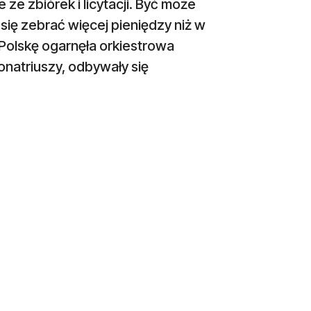
e zbiórek i licytacji. Być może
 się zebrać więcej pieniędzy niż w
 Polskę ogarnęła orkiestrowa
natriuszy, odbywały się