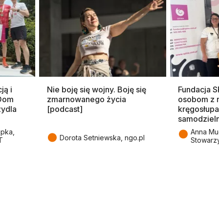
ją i
Nie boję się wojny. Boję się
Fundacja 
 Dom
zmarnowanego życia
osobom z 
zydla
[podcast]
kręgosłupa
samodziel
●
epka,
Anna Mu
●
Dorota Setniewska, ngo.pl
T
Stowarz