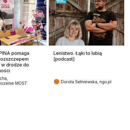
SPINA pomaga
Lenistwo. Łąki to lubią
rozszczepem
[podcast]
 w drodze do
ności
cha,
●
Dorota Setniewska, ngo.pl
yszenie MOST