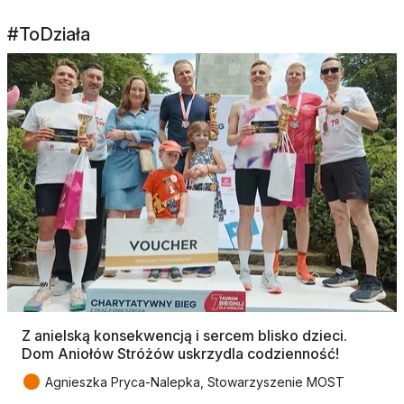
#ToDziała
Z anielską konsekwencją i sercem blisko dzieci.
Dom Aniołów Stróżów uskrzydla codzienność!
●
Agnieszka Pryca-Nalepka, Stowarzyszenie MOST