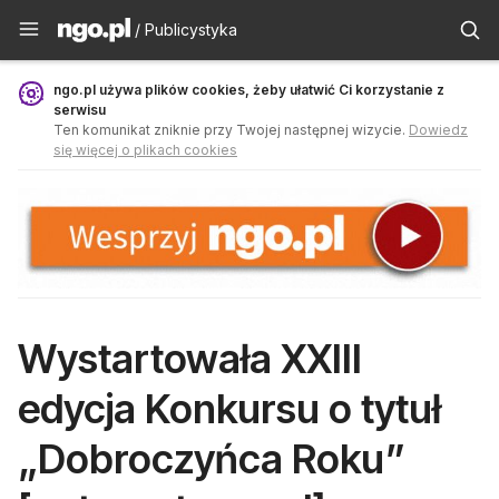
Publicystyka - ngo.pl
/ Publicystyka
ngo.pl używa plików cookies, żeby ułatwić Ci korzystanie z
serwisu
Ten komunikat zniknie przy Twojej następnej wizycie.
Dowiedz
się więcej o plikach cookies
Wystartowała XXIII
edycja Konkursu o tytuł
„Dobroczyńca Roku”