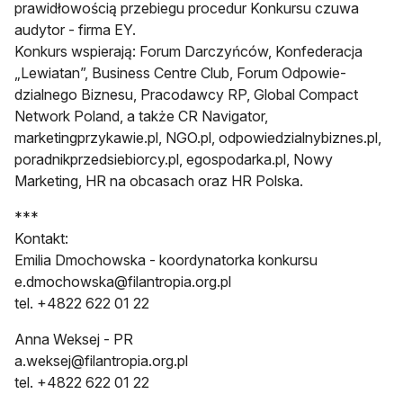
prawidłowością przebiegu procedur Konkursu czuwa
audytor - firma EY.
Konkurs wspierają: Forum Darczyńców, Konfederacja
„Lewiatan”, Business Centre Club, Forum Odpowie-
dzialnego Biznesu, Pracodawcy RP, Global Compact
Network Poland, a także CR Navigator,
marketingprzykawie.pl, NGO.pl, odpowiedzialnybiznes.pl,
poradnikprzedsiebiorcy.pl, egospodarka.pl, Nowy
Marketing, HR na obcasach oraz HR Polska.
***
Kontakt:
Emilia Dmochowska - koordynatorka konkursu
e.dmochowska@filantropia.org.pl
tel. +4822 622 01 22
Anna Weksej - PR
a.weksej@filantropia.org.pl
tel. +4822 622 01 22