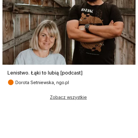
Lenistwo. Łąki to lubią [podcast]
●
Dorota Setniewska, ngo.pl
Zobacz wszystkie