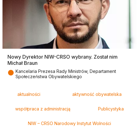
Nowy Dyrektor NIW-CRSO wybrany. Został nim
Michał Braun
●
Kancelaria Prezesa Rady Ministrów, Departament
Społeczeństwa Obywatelskiego
Tagi
aktualności
aktywność obywatelska
współpraca z administracją
Publicystyka
NIW – CRSO Narodowy Instytut Wolności