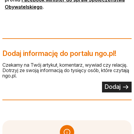
otwiera się w nowej karcie
Obywatelskiego
.
Dodaj informację do portalu ngo.pl!
Czekamy na Twój artykuł, komentarz, wywiad czy relację.
Dotrzyj ze swoją informacją do tysięcy osób, które czytają
ngo.pl.
Dodaj