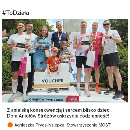
#ToDziała
Z anielską konsekwencją i sercem blisko dzieci.
Dom Aniołów Stróżów uskrzydla codzienność!
●
Agnieszka Pryca-Nalepka, Stowarzyszenie MOST