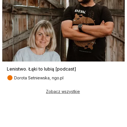
Lenistwo. Łąki to lubią [podcast]
●
Dorota Setniewska, ngo.pl
Zobacz wszystkie