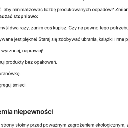
ić, aby minimalizować liczbę produkowanych odpadów?
Zmian
dzać stopniowo:
l dwa razy, zanim coś kupisz. Czy na pewno tego potrzebu
ne jest piękne! Staraj się zdobywać ubrania, książki i inne pr
yrzucaj, naprawiaj!
j produkty bez opakowań.
kranówkę.
eguj śmieci.
emia niepewności
j strony stoimy przed poważnym zagrożeniem ekologicznym, 