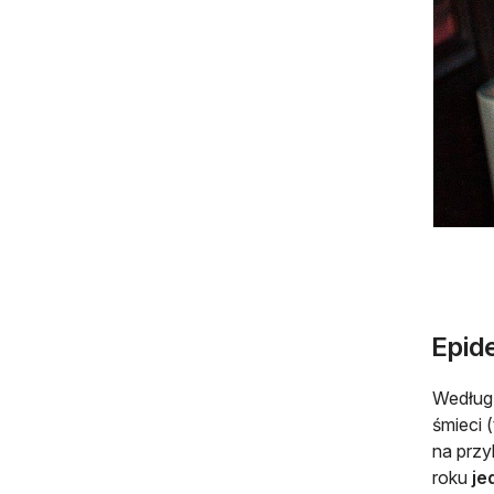
Epid
Według 
śmieci 
na przy
roku
je