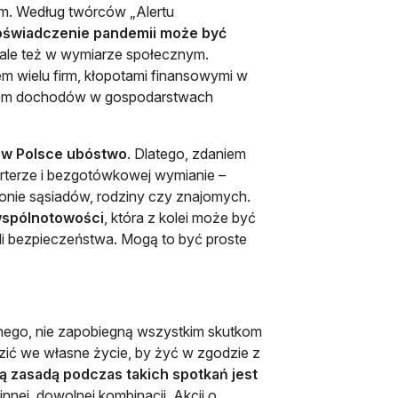
ym. Według twórców „Alertu
oświadczenie pandemii może być
, ale też w wymiarze społecznym.
em wielu firm, kłopotami finansowymi w
akiem dochodów w gospodarstwach
 w Polsce ubóstwo
. Dlatego, zdaniem
arterze i bezgotówkowej wymianie –
 gronie sąsiadów, rodziny czy znajomych.
 wspólnotowości
, która z kolei może być
li bezpieczeństwa. Mogą to być proste
nego, nie zapobiegną wszystkim skutkom
ić we własne życie, by żyć w zgodzie z
 zasadą podczas takich spotkań jest
innej, dowolnej kombinacji. Akcji o