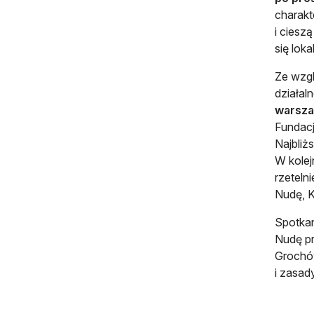
charak
i ciesz
się lok
Ze wzgl
działal
warsza
Fundacj
Najbliż
W kolej
rzeteln
Nudę, 
Spotkan
Nudę pr
Grochó
i zasad