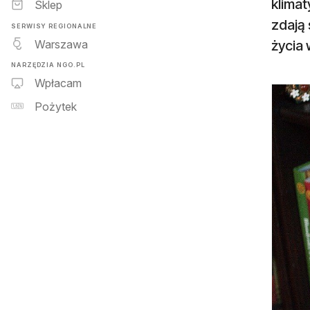
klima
Sklep
zdają
SERWISY REGIONALNE
Warszawa
życia 
NARZĘDZIA NGO.PL
Wpłacam
Pożytek