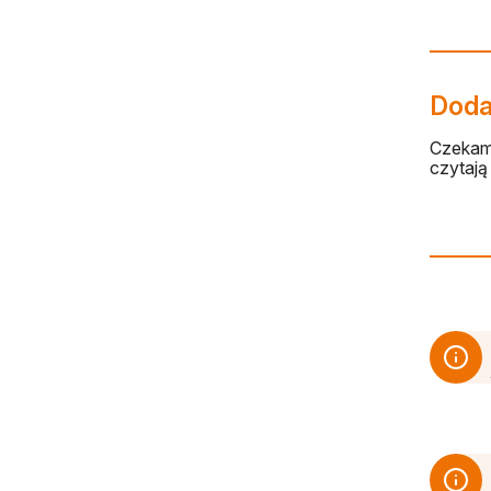
Dodaj
Czekamy
czytają 