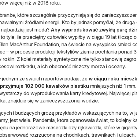
mów więcej niż w 2018 roku.
ą branże, które szczególnie przyczyniają się do zanieczyszcz
nawialnymi źródłami energii. Kto by jednak pomyślał, że drug
 najbardziej jest moda?
Aby wyprodukować zwykłą parę dżin
to tyle, ile przeciętny człowiek wypiłby w ciągu 19 lat (licząc 
llen MacArthur Foundation, na świecie na wysypisko śmieci co
iec – w procesie produkcji tekstyliów ziemia pochłania pon
 roślin. Z kolei materiały syntetyczne nie tylko stanowią zagro
cesowi rozkładu, a ich obecność niszczy morza i oceany.
jednym ze swoich raportów podaje, że
w ciągu roku mieszk
 przyjmuje 102 000 kawałków plastiku
mniejszych niż 1 mm.
le wystarczy do wyprodukowania karty kredytowej. Najwięcej pla
ka, znajduje się w zanieczyszczonej wodzie.
cych i budzących grozę przykładów wskazujących na to, w ja
emy, jest wiele. Pandemia, która opanowała świat, to kolejny 
ędu na jednorazowe maseczki czy rękawiczki, które w gigant
obserwować rozrzucone na chodnikach, trawnikach i ulicach.