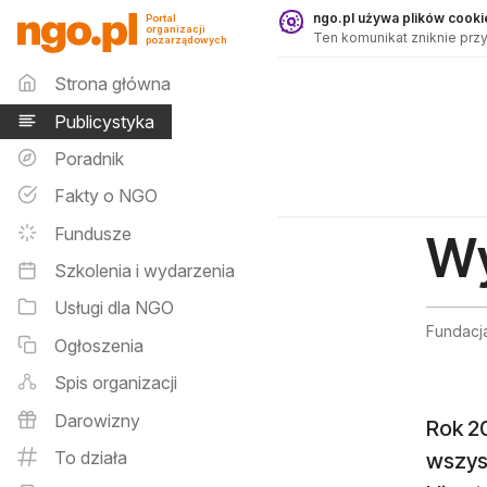
Publicystyka - ngo.pl
ngo.pl używa plików cookie
Portal
organizacji
Ten komunikat zniknie przy
pozarządowych
Menu główne
Strona główna
Publicystyka
Poradnik
Fakty o NGO
Fundusze
Wy
Szkolenia i wydarzenia
Usługi dla NGO
Fundacj
Ogłoszenia
Spis organizacji
Darowizny
Rok 2
To działa
wszyst