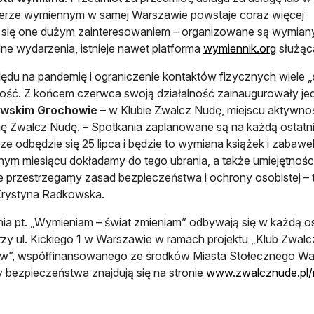
terze wymiennym w samej Warszawie powstaje coraz więcej
ą się one dużym zainteresowaniem – organizowane są wymiany 
otwiera
alne wydarzenia, istnieje nawet platforma
wymiennik.org
służąc
ędu na pandemię i ograniczenie kontaktów fizycznych wiele 
ność. Z końcem czerwca swoją działalność zainaugurowały j
wskim Grochowie
– w Klubie Zwalcz Nudę, miejscu aktywno
ę Zwalcz Nudę. – Spotkania zaplanowane są na każdą ostatni
sze odbędzie się 25 lipca i będzie to wymiana książek i zabawe
nym miesiącu dokładamy do tego ubrania, a także umiejętnośc
ie przestrzegamy zasad bezpieczeństwa i ochrony osobistej –
Krystyna Radkowska.
ia pt. „Wymieniam – świat zmieniam” odbywają się w każdą os
zy ul. Kickiego 1 w Warszawie w ramach projektu „Klub Zwal
w”, współfinansowanego ze środków Miasta Stołecznego Wa
y bezpieczeństwa znajdują się na stronie
www.zwalcznude.pl/