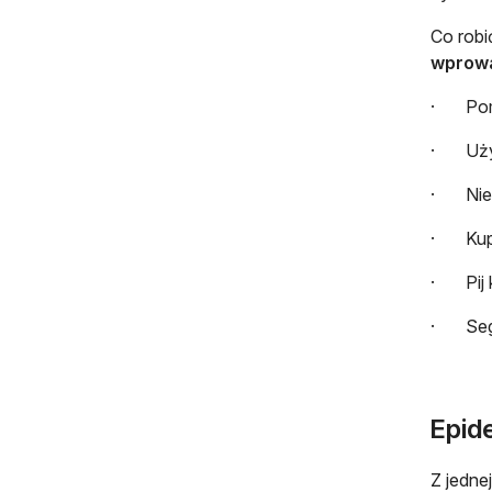
Co rob
wprowa
· Pomyś
· Używa
· Nie w
· Kupu
· Pij 
· Segr
Epid
Z jedne