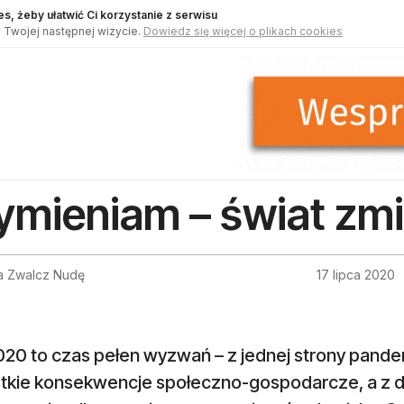
s, żeby ułatwić Ci korzystanie z serwisu
 Twojej następnej wizycie.
Dowiedz się więcej o plikach cookies
mieniam – świat zm
a Zwalcz Nudę
17 lipca 2020
020 to czas pełen wyzwań – z jednej strony pande
kie konsekwencje społeczno-gospodarcze, a z drug