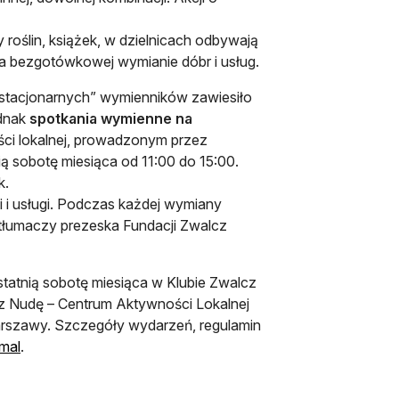
roślin, książek, w dzielnicach odbywają
 się w nowej karcie
a bezgotówkowej wymianie dóbr i usług.
„stacjonarnych” wymienników zawiesiło
ednak
spotkania wymienne na
ści lokalnej, prowadzonym przez
ą sobotę miesiąca od 11:00 do 15:00.
k.
i i usługi. Podczas każdej wymiany
 tłumaczy prezeska Fundacji Zwalcz
tatnią sobotę miesiąca w Klubie Zwalcz
cz Nudę – Centrum Aktywności Lokalnej
rszawy. Szczegóły wydarzeń, regulamin
otwiera się w nowej karcie
mal
.