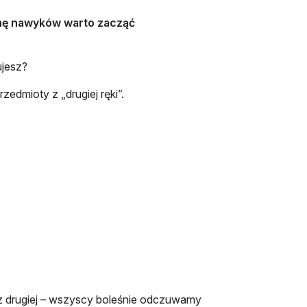
ę nawyków warto zacząć
jesz?
zedmioty z „drugiej ręki”.
z drugiej – wszyscy boleśnie odczuwamy