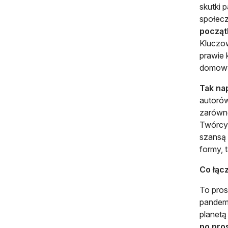
skutki 
społec
począt
Kluczow
prawie 
domowy
Tak na
autorów
zarówno
Twórcy
szansą 
formy, t
Co łąc
To pros
pandemi
planetą
po pro