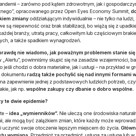
pandemii – zarówno pod kątem zdrowotnym, jak i gospodarcz
znego”, opracowanego przez Open Eyes Economy Summit,
d
kiem zmiany
oddziałującym indywidualnie – nie tylko na ludzi
e są niepewność oraz brak stabilizacji, bo wiążą się z upadki
każdej branży, utratą pracy, całkowitym lub częściowym br
ch, a także spadkiem wynagrodzeń.
prawdę nie wiadomo, jak poważnym problemem stanie się
 „Alertu”, powinniśmy skupić się na zasadzie wzajemności, b
 jeśli chodzi o dobra materialne, jak i usługi – na przykład w
 dokumentu
radzą także pochylić się nad innymi formami
na zapewnienie jednej z podstawowych ludzkich potrzeb, czy
akie, jak np.
wspólne zakupy czy dbanie o dobro wspólne
.
zy te dwie epidemie?
te –
idea „wymienników”.
Nie uleczą one środowiska natural
i, ale mogą być zalążkiem zmian, które każdy może wprowadz
 i uczynić swoje otoczenie lepszym miejscem do życia.
Główną
stu wymiana
. Przedmiot za przedmiot, usługa za usługę lub w 