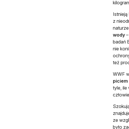
kilogra
Istniej
z nieod
naturze
wody
– 
badań E
nie kon
ochrony
też pro
WWF w 
piciem
tyle, i
człowie
Szokują
znajduj
ze wzgl
było za