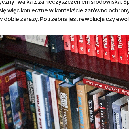
tyczny i walka z zanieczyszczeniem środowiska. 
 się więc konieczne w kontekście zarówno ochrony
w dobie zarazy. Potrzebna jest rewolucja czy ewolu