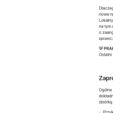
Dlacze
nowe rę
Lokalny
na tym 
o zaang
sprawcz
💡 PR
Ostatni
Zapro
Ogólne 
dokładn
zbiórkę
Przyk