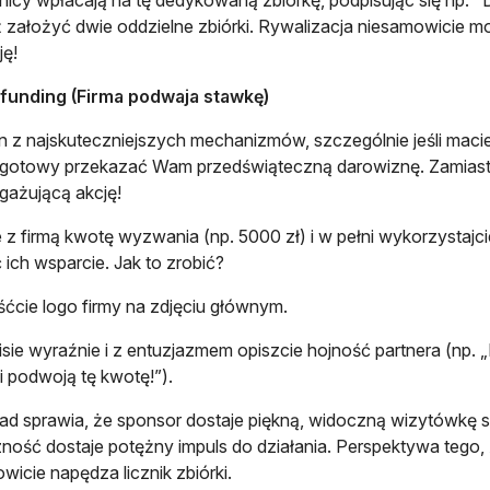
icy wpłacają na tę dedykowaną zbiórkę, podpisując się np. "
 założyć dwie oddzielne zbiórki. Rywalizacja niesamowicie m
ę!
funding (Firma podwaja stawkę)
n z najskuteczniejszych mechanizmów, szczególnie jeśli macie
t gotowy przekazać Wam przedświąteczną darowiznę. Zamiast p
gażującą akcję!
e z firmą kwotę wyzwania (np. 5000 zł) i w pełni wykorzystajc
 ich wsparcie. Jak to zrobić?
ćcie logo firmy na zdjęciu głównym.
sie wyraźnie i z entuzjazmem opiszcie hojność partnera (np. „
ni podwoją tę kwotę!”).
ład sprawia, że sponsor dostaje piękną, widoczną wizytówkę
ność dostaje potężny impuls do działania. Perspektywa tego
wicie napędza licznik zbiórki.