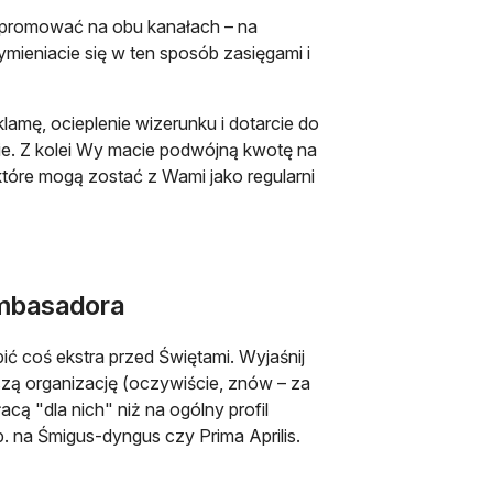
promować na obu kanałach – na
ymieniacie się w ten sposób zasięgami i
lamę, ocieplenie wizerunku i dotarcie do
ie. Z kolei Wy macie podwójną kwotę na
które mogą zostać z Wami jako regularni
ambasadora
ć coś ekstra przed Świętami. Wyjaśnij
zą organizację (oczywiście, znów – za
cą "dla nich" niż na ogólny profil
 na Śmigus-dyngus czy Prima Aprilis.