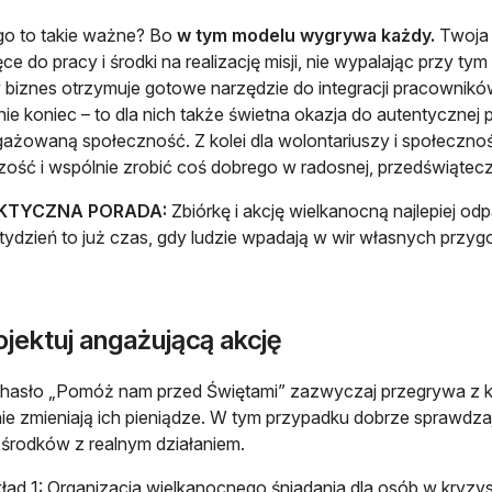
go to takie ważne? Bo
w tym modelu wygrywa każdy.
Twoja 
ce do pracy i środki na realizację misji, nie wypalając przy ty
 biznes otrzymuje gotowe narzędzie do integracji pracownikó
nie koniec – to dla nich także świetna okazja do autentycznej
ażowaną społeczność. Z kolei dla wolontariuszy i społecznoś
ość i wspólnie zrobić coś dobrego w radosnej, przedświątecz
AKTYCZNA PORADA:
Zbiórkę i akcję wielkanocną najlepiej od
 tydzień to już czas, gdy ludzie wpadają w wir własnych przyg
jektuj angażującą akcję
hasło „Pomóż nam przed Świętami” zazwyczaj przegrywa z k
ie zmieniają ich pieniądze. W tym przypadku dobrze sprawdzaj
 środków z realnym działaniem.
ład 1: Organizacja wielkanocnego śniadania dla osób w kryzy