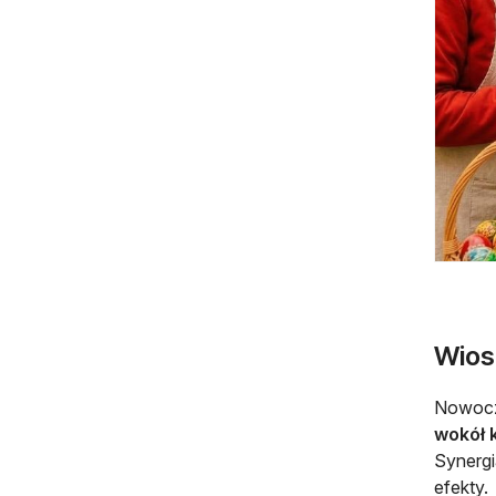
Wiosn
Nowocz
wokół 
Synergi
efekty.