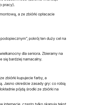
o pracy).
emontową, a ze zbiórki opłacacie
podopiecznym”, pokrój ten duży cel na
 wielkanocny dla seniora. Zbieramy na
e się bardziej namacalny.
ze zbiórki kupujecie farby, a
ą. Jasno określcie zasady gry: co robią
okładnie pójdą środki ze zbiórki na
w internecie, często tylko skanują tekst.