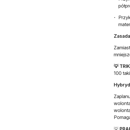
półpr
Przyk
mater
Zasada
Zamiast
mniejsz
💡 TRIK
100 tak
Hybryd
Zaplanu
wolonta
wolonta
Pomaga
💡
PRA