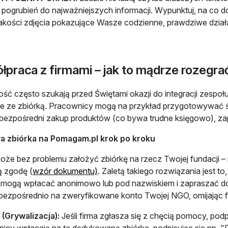
pogrubień do najważniejszych informacji. Wypunktuj, na co do
jakości zdjęcia pokazujące Wasze codzienne, prawdziwe dział
łpraca z firmami – jak to mądrze rozegra
ość często szukają przed Świętami okazji do integracji zespoł
e ze zbiórką. Pracownicy mogą na przykład przygotowywać św
 bezpośredni zakup produktów (co bywa trudne księgowo), za
a zbiórka na Pomagam.pl krok po kroku
oże bez problemu założyć zbiórkę na rzecz Twojej fundacji –
otwiera się w nowej karcie
 zgodę (
wzór dokumentu)
. Zaletą takiego rozwiązania jest to
 mogą wpłacać anonimowo lub pod nazwiskiem i zapraszać do te
ą bezpośrednio na zweryfikowane konto Twojej NGO, omijając f
 (Grywalizacja):
Jeśli firma zgłasza się z chęcią pomocy, po