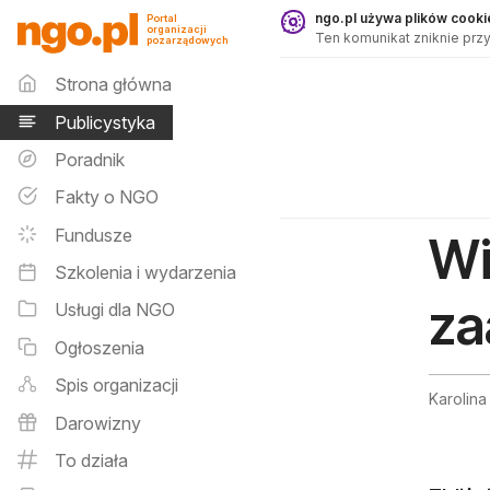
Publicystyka - ngo.pl
ngo.pl używa plików cookie
Portal
organizacji
Ten komunikat zniknie przy
pozarządowych
Menu główne
Strona główna
Publicystyka
Poradnik
Fakty o NGO
Fundusze
Wi
Szkolenia i wydarzenia
za
Usługi dla NGO
Ogłoszenia
Spis organizacji
Karolin
Darowizny
To działa