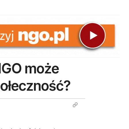
 NGO może
połeczność?