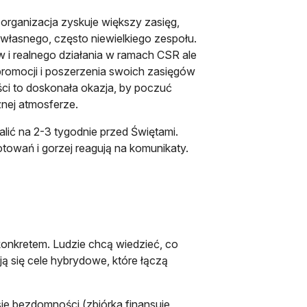
organizacja zyskuje większy zasięg,
m własnego, często niewielkiego zespołu.
w i realnego działania w ramach CSR ale
 promocji i poszerzenia swoich zasięgów
ci to doskonała okazja, by poczuć
nej atmosferze.
palić na 2-3 tygodnie przed Świętami.
otowań i gorzej reagują na komunikaty.
onkretem. Ludzie chcą wiedzieć, co
ą się cele hybrydowe, które łączą
sie bezdomności (zbiórka finansuje