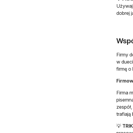
Używaj 
dobrej 
Wspó
Firmy d
w dueci
firmę o
Firmow
Firma m
pisemną
zespół,
trafiaj
💡
TRIK