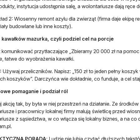
odukty, instytucja udostępnia salę, a wolontariusze dają ręce d
ład 2: Wiosenny remont azylu dla zwierząt (firma daje ekipę r
iały budowlane lub inne koszty).
 kawałków mazurka, czyli podziel cel na porcje
 komunikować przytłaczające „Zbieramy 20 000 zł na pomoc 
e, łatwe do wyobrażenia kawałki.
:
Używaj przeliczników. Napisz: „150 zł to jeden pełny koszyk
ich koszyków”. Darczyńca wie dokładnie, co funduje, a cel staj
owe pomaganie i podział ról
j akcję tak, by była w niej przestrzeń na działanie. Ze środków 
riusze i pracownicy lokalnej firmy malują świetlicę przed wiosn
riusze z sąsiedztwa, w co włącza się lokalny biznes, a na co d
m.pl.
KTYCZNA PORADA
: Ludzie nie lubią czytać dłuższych tekstó