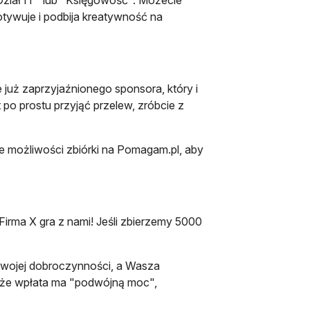
Dział IT" lub "Księgowość". Możecie
otywuje i podbija kreatywność na
 już zaprzyjaźnionego sponsora, który i
o prostu przyjąć przelew, zróbcie z
ie możliwości zbiórki na Pomagam.pl, aby
Firma X gra z nami! Jeśli zbierzemy 5000
 swojej dobroczynności, a Wasza
, że wpłata ma "podwójną moc",