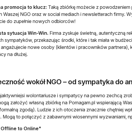
a promocja to klucz:
Taką zbiórkę możecie z powodzeniem 
ch Waszej NGO oraz w social mediach i newsletterach firmy. W
cie do zupełnie nowych odbiorców!
sta sytuacja Win-Win.
Firma zyskuje świetną, autentyczną rek
 sympatyków, przekazując środki, które i tak miała w budżec
i angażujecie nowe osoby (klientów i pracowników partnera), 
cy na dłużej.
eczność wokół NGO – od sympatyka do 
jaktywniejsi wolontariusze i sympatycy na pewno zechcą zrobi
mogą założyć własną zbiórkę na Pomagam.pl wspierającą Was
ormalną zgodą). Ludzie z ich otoczenia znacznie chętniej wpła
i. Mogą to połączyć z zabawnymi wiosennymi wyzwaniami, np.
Offline to Online"