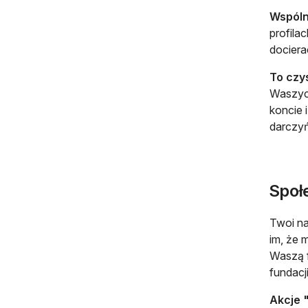
Wspóln
profila
dociera
To czy
Waszych
koncie 
darczyń
Społ
Twoi na
im, że 
Waszą f
fundacj
Akcje "