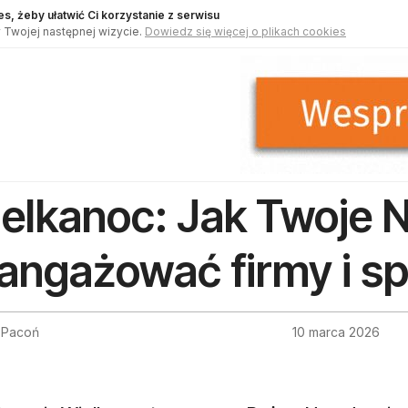
s, żeby ułatwić Ci korzystanie z serwisu
 Twojej następnej wizycie.
Dowiedz się więcej o plikach cookies
elkanoc: Jak Twoje
angażować firmy i s
a Pacoń
10 marca 2026