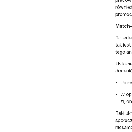
pracown
również
promocj
Match-
To jede
tak jes
tego an
Ustalci
docenić
Umieś
W opi
zł, o
Taki uk
społecz
niesamo