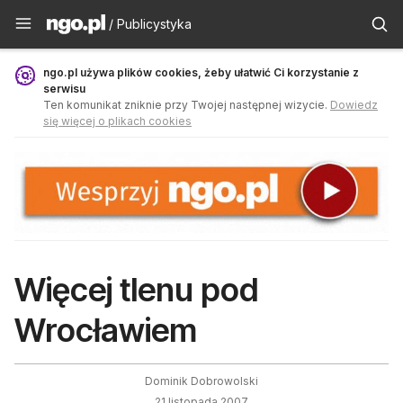
Publicystyka - ngo.pl
/ Publicystyka
ngo.pl używa plików cookies, żeby ułatwić Ci korzystanie z
serwisu
Ten komunikat zniknie przy Twojej następnej wizycie.
Dowiedz
się więcej o plikach cookies
Więcej tlenu pod
Wrocławiem
Dominik Dobrowolski
21 listopada 2007