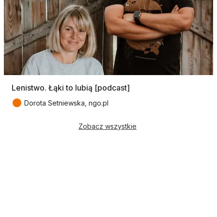
Lenistwo. Łąki to lubią [podcast]
●
Dorota Setniewska, ngo.pl
Zobacz wszystkie