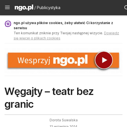
Publicystyka - ngo.pl
/ Publicystyka
ngo.pl używa plików cookies, żeby ułatwić Ci korzystanie z
serwisu
Ten komunikat zniknie przy Twojej następnej wizycie.
Dowiedz
się więcej o plikach cookies
Węgajty – teatr bez
granic
Dorota Suwalska
12 września 2014