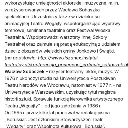
wykorzystując umiejętności aktorskie i muzyczne, m. in.
w reżyserowanych przez Wacława Sobaszka
spektaklach. Uczestniczy także w działalności
animacyjnej Teatru Węgajty, współorganizując wyprawy
terenowe, seminaria teatralne oraz Festiwal Wioska
Teatralna. Współprowadzi warsztaty Innej Szkoły
Teatralnej oraz zajmuje się pracą edukacyjną z udziałem
dzieci z obszarów wiejskich gminy Jonkowo i Świątki.
(na podstawie:
http://www.tiszanex.instytut-
teatralny.pl/konferencja_prelegenci_erdmute_sobaszek.h
Wacław Sobaszek
– reżyser teatralny, aktor, muzyk. W
1976 r. ukończył studia na Uniwersytecie Poszukiwań
Teatru Narodów we Wrocławiu, natomiast w 1977 r. – na
Uniwersytecie Warszawskim, uzyskując tytuł magistra
historii sztuki. Sprawuje funkcję kierownika artystycznego
Teatru „Węgajty” – od jego założenia w 1986 r.
Od 1995 r. przez kilka lat pracował w redakcji pisma
„Borussia”. Jest członkiem Stowarzyszeń Teatr
„Węgajty” oraz Wspólnota Kulturowa „Borussia”.