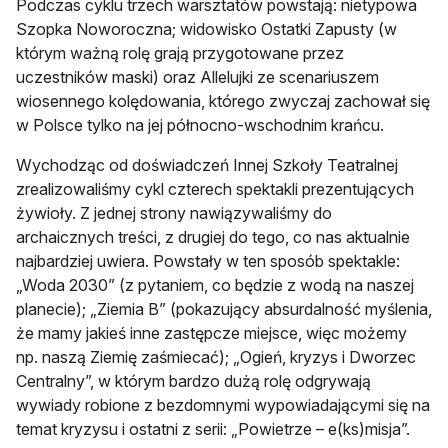
Podczas cyklu trzech warsztatów powstają: nietypowa
Szopka Noworoczna; widowisko Ostatki Zapusty (w
którym ważną rolę grają przygotowane przez
uczestników maski) oraz Allelujki ze scenariuszem
wiosennego kolędowania, którego zwyczaj zachował się
w Polsce tylko na jej północno-wschodnim krańcu.
Wychodząc od doświadczeń Innej Szkoły Teatralnej
zrealizowaliśmy cykl czterech spektakli prezentujących
żywioły. Z jednej strony nawiązywaliśmy do
archaicznych treści, z drugiej do tego, co nas aktualnie
najbardziej uwiera. Powstały w ten sposób spektakle:
„Woda 2030” (z pytaniem, co będzie z wodą na naszej
planecie); „Ziemia B” (pokazujący absurdalność myślenia,
że mamy jakieś inne zastępcze miejsce, więc możemy
np. naszą Ziemię zaśmiecać); „Ogień, kryzys i Dworzec
Centralny”, w którym bardzo dużą rolę odgrywają
wywiady robione z bezdomnymi wypowiadającymi się na
temat kryzysu i ostatni z serii: „Powietrze – e(ks)misja”.