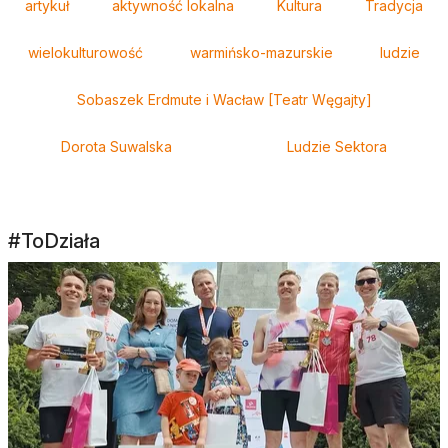
artykuł
aktywność lokalna
Kultura
Tradycja
wielokulturowość
warmińsko-mazurskie
ludzie
Sobaszek Erdmute i Wacław [Teatr Węgajty]
Dorota Suwalska
Ludzie Sektora
#ToDziała