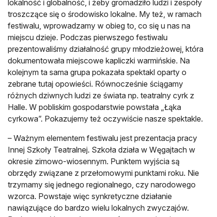
lokalność i globalność, i żeby gromadziło ludzi i zespoły
troszczące się o środowisko lokalne. My też, w ramach
festiwalu, wprowadzamy w obieg to, co się u nas na
miejscu dzieje. Podczas pierwszego festiwalu
prezentowaliśmy działalność grupy młodzieżowej, która
dokumentowała miejscowe kapliczki warmińskie. Na
kolejnym ta sama grupa pokazała spektakl oparty o
zebrane tutaj opowieści. Równocześnie ściągamy
różnych dziwnych ludzi ze świata np. teatralny cyrk z
Halle. W pobliskim gospodarstwie powstała „Łąka
cyrkowa”. Pokazujemy też oczywiście nasze spektakle.
– Ważnym elementem festiwalu jest prezentacja pracy
Innej Szkoły Teatralnej. Szkoła działa w Węgajtach w
okresie zimowo-wiosennym. Punktem wyjścia są
obrzędy związane z przełomowymi punktami roku. Nie
trzymamy się jednego regionalnego, czy narodowego
wzorca. Powstaje więc synkretyczne działanie
nawiązujące do bardzo wielu lokalnych zwyczajów.