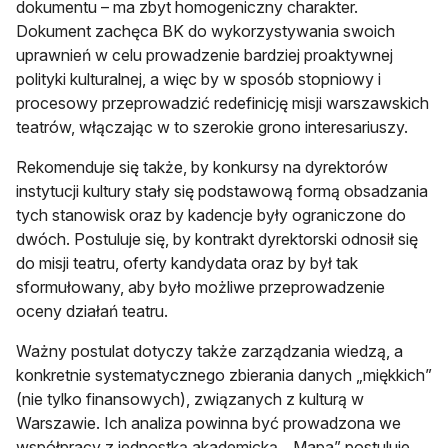
dokumentu – ma zbyt homogeniczny charakter.
Dokument zachęca BK do wykorzystywania swoich
uprawnień w celu prowadzenie bardziej proaktywnej
polityki kulturalnej, a więc by w sposób stopniowy i
procesowy przeprowadzić redefinicję misji warszawskich
teatrów, włączając w to szerokie grono interesariuszy.
Rekomenduje się także, by konkursy na dyrektorów
instytucji kultury stały się podstawową formą obsadzania
tych stanowisk oraz by kadencje były ograniczone do
dwóch. Postuluje się, by kontrakt dyrektorski odnosił się
do misji teatru, oferty kandydata oraz by był tak
sformułowany, aby było możliwe przeprowadzenie
oceny działań teatru.
Ważny postulat dotyczy także zarządzania wiedzą, a
konkretnie systematycznego zbierania danych „miękkich”
(nie tylko finansowych), związanych z kulturą w
Warszawie. Ich analiza powinna być prowadzona we
współpracy z jednostką akademicką. „Mapa” postuluje