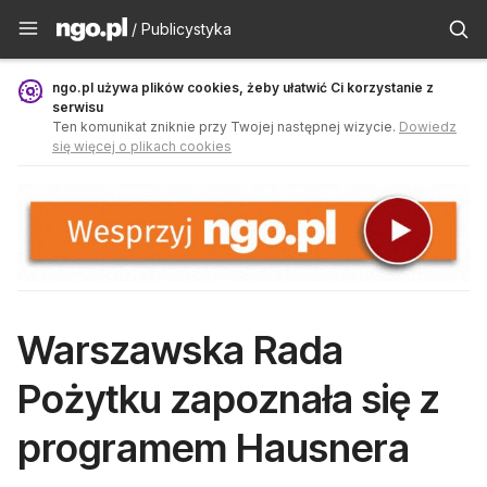
Publicystyka - ngo.pl
/ Publicystyka
ngo.pl używa plików cookies, żeby ułatwić Ci korzystanie z
serwisu
Ten komunikat zniknie przy Twojej następnej wizycie.
Dowiedz
się więcej o plikach cookies
Warszawska Rada
Pożytku zapoznała się z
programem Hausnera