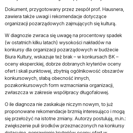
Dokument, przygotowany przez zespół prof. Hausnera,
zawiera także uwagi i rekomendacje dotyczące
organizacji pozarządowych zajmujących się kulturą.
W diagnozie zwraca się uwagę na procentowy spadek
(w ostatnich kilku latach) wysokości nakładów na
konkursy dla organizacji pozarządowych w budżecie
Biura Kultury, wskazuje też brak – w konkursach BK –
oceny eksperckiej, dobrze dobranych kryteriów oceny
ofert i skali punktowej, zbytnią ogólnikowość obszarów
konkursowych, słabą obecność innych,
pozakonkursowych form wzmacniania organizacji,
zwłaszcza w zakresie współpracy długofalowej.
O ile diagnoza nie zaskakuje niczym nowym, to już
proponowane rekomendacje brzmią interesująco i mogą
się przełożyć na istotne zmiany. Autorzy postulują, m.in.:
zwiększenie puli środków przeznaczonych na konkursy
dotacyjne, poprawienie kryteriów oceny ofert w