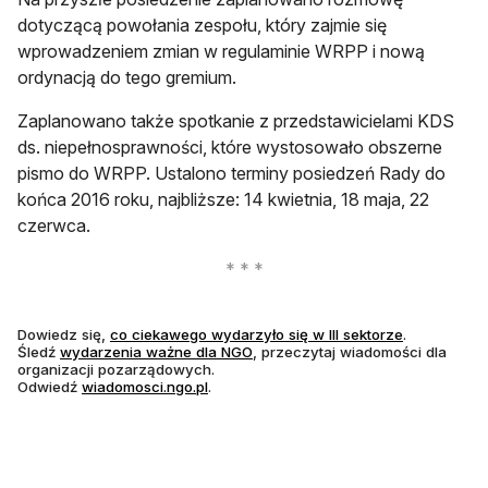
dotyczącą powołania zespołu, który zajmie się
wprowadzeniem zmian w regulaminie WRPP i nową
ordynacją do tego gremium.
Zaplanowano także spotkanie z przedstawicielami KDS
ds. niepełnosprawności, które wystosowało obszerne
pismo do WRPP. Ustalono terminy posiedzeń Rady do
końca 2016 roku, najbliższe: 14 kwietnia, 18 maja, 22
czerwca.
otwiera się 
Dowiedz się,
co ciekawego wydarzyło się w III sektorze
.
otwiera się w nowej karcie
Śledź
wydarzenia ważne dla NGO
, przeczytaj wiadomości dla
organizacji pozarządowych.
otwiera się w nowej karcie
Odwiedź
wiadomosci.ngo.pl
.