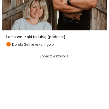
Lenistwo. Łąki to lubią [podcast]
●
Dorota Setniewska, ngo.pl
Zobacz wszystkie