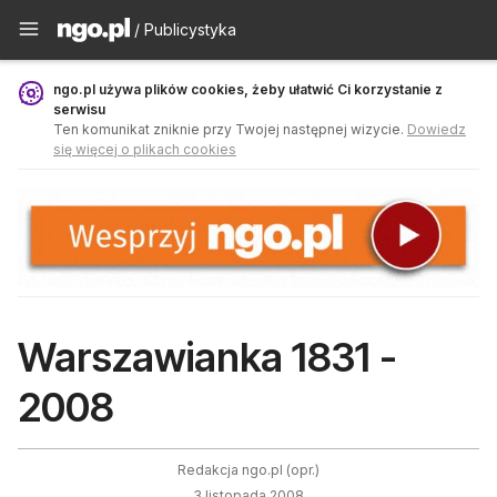
Publicystyka - ngo.pl
/ Publicystyka
ngo.pl używa plików cookies, żeby ułatwić Ci korzystanie z
serwisu
Ten komunikat zniknie przy Twojej następnej wizycie.
Dowiedz
się więcej o plikach cookies
Warszawianka 1831 -
2008
Redakcja ngo.pl (opr.)
3 listopada 2008