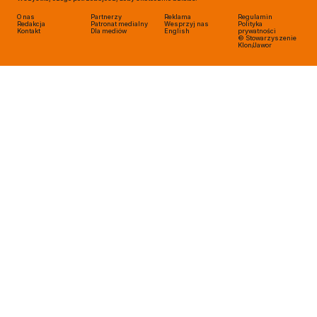
O nas
Partnerzy
Reklama
Regulamin
Redakcja
Patronat medialny
Wesprzyj nas
Polityka
Kontakt
Dla mediów
English
prywatności
© Stowarzyszenie
Klon/Jawor