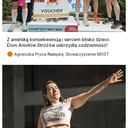
Z anielską konsekwencją i sercem blisko dzieci.
Dom Aniołów Stróżów uskrzydla codzienność!
●
Agnieszka Pryca-Nalepka, Stowarzyszenie MOST