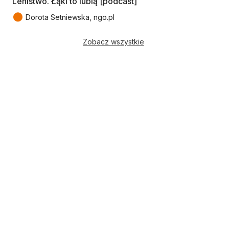
Lenistwo. Łąki to lubią [podcast]
●
Dorota Setniewska, ngo.pl
Zobacz wszystkie