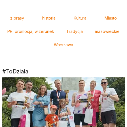
Tagi
z prasy
historia
Kultura
Miasto
PR, promocja, wizerunek
Tradycja
mazowieckie
Warszawa
#ToDziała