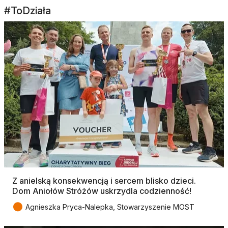
#ToDziała
Z anielską konsekwencją i sercem blisko dzieci.
Dom Aniołów Stróżów uskrzydla codzienność!
●
Agnieszka Pryca-Nalepka, Stowarzyszenie MOST