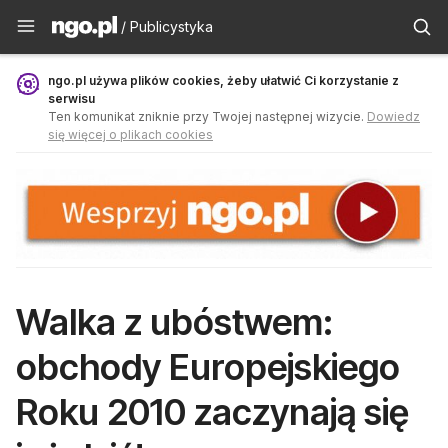
Publicystyka - ngo.pl
/ Publicystyka
ngo.pl używa plików cookies, żeby ułatwić Ci korzystanie z
serwisu
Ten komunikat zniknie przy Twojej następnej wizycie.
Dowiedz
się więcej o plikach cookies
Walka z ubóstwem:
obchody Europejskiego
Roku 2010 zaczynają się