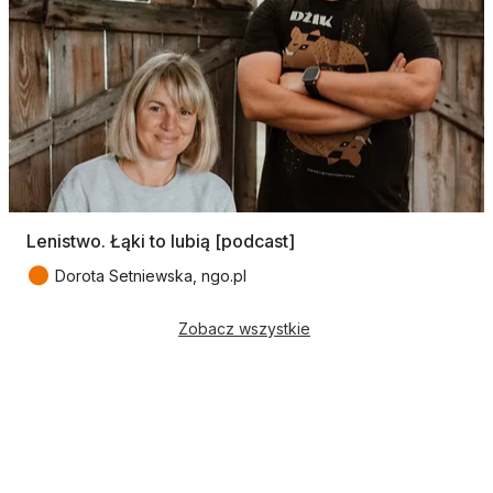
Lenistwo. Łąki to lubią [podcast]
●
Dorota Setniewska, ngo.pl
Zobacz wszystkie