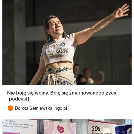
Nie boję się wojny. Boję się zmarnowanego życia
[podcast]
●
Dorota Setniewska, ngo.pl