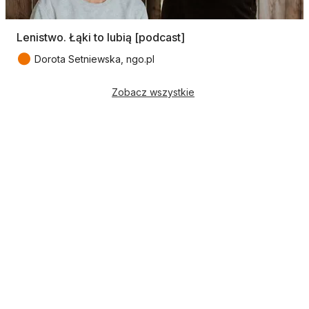
Lenistwo. Łąki to lubią [podcast]
●
Dorota Setniewska, ngo.pl
Zobacz wszystkie