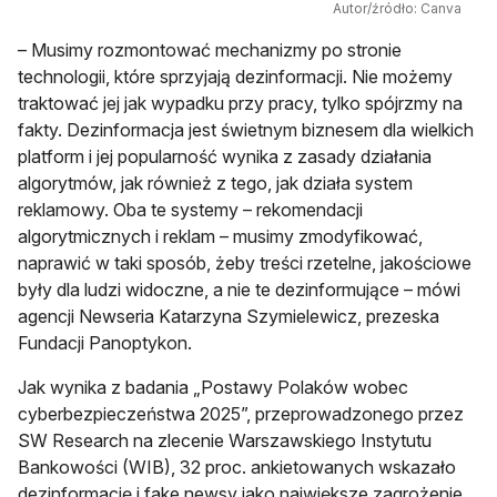
Autor/źródło: Canva
– Musimy rozmontować mechanizmy po stronie
technologii, które sprzyjają dezinformacji. Nie możemy
traktować jej jak wypadku przy pracy, tylko spójrzmy na
fakty. Dezinformacja jest świetnym biznesem dla wielkich
platform i jej popularność wynika z zasady działania
algorytmów, jak również z tego, jak działa system
reklamowy. Oba te systemy – rekomendacji
algorytmicznych i reklam – musimy zmodyfikować,
naprawić w taki sposób, żeby treści rzetelne, jakościowe
były dla ludzi widoczne, a nie te dezinformujące – mówi
agencji Newseria Katarzyna Szymielewicz, prezeska
Fundacji Panoptykon.
Jak wynika z badania „Postawy Polaków wobec
cyberbezpieczeństwa 2025”, przeprowadzonego przez
SW Research na zlecenie Warszawskiego Instytutu
Bankowości (WIB), 32 proc. ankietowanych wskazało
dezinformację i fake newsy jako największe zagrożenie