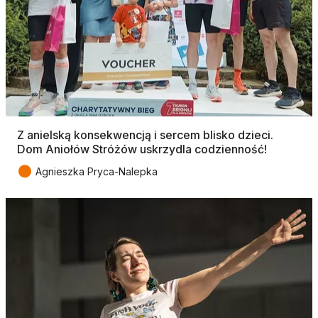
Z anielską konsekwencją i sercem blisko dzieci.
Dom Aniołów Stróżów uskrzydla codzienność!
●
Agnieszka Pryca-Nalepka