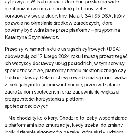
cyfrowych. W tych ramach Unia Europejska ma wiele
mechanizmów i może naciskać platformy, żeby
korygowały swoje algorytmy. Ma art. 34 i 35 DSA, który
pozwala na określanie środków zaradczych, które
powinny być wdrażane przez platformy – przypomina
Katarzyna Szymielewicz.
Przepisy w ramach aktu o usługach cyfrowych (DSA)
obowiązują od 17 lutego 2024 roku i muszą przestrzegać
ich wszyscy dostawcy usług pośrednich, w tym serwisy
społecznościowe, platformy handlu elektronicznego czy
hostingodawcy. Celami ich wprowadzenia są m.in.: walka
z nielegalnymi treściami w internecie, przeciwdziałanie
zagrożeniom społecznym oraz zapewnienie większej
przejrzystości korzystania z platform
społecznościowych.
– Nie chodzi tylko o kary. Chodzi o to, żeby współdziałać
z platformami albo zmuszać je, kiedy trzeba, do zmiany
logiki działania algorytmów na taką, która służy ludziom,