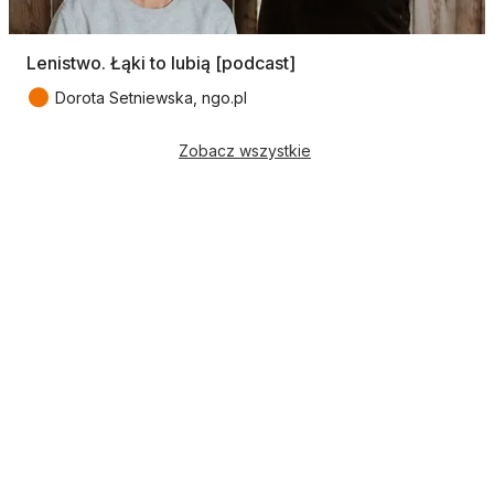
Lenistwo. Łąki to lubią [podcast]
●
Dorota Setniewska, ngo.pl
Zobacz wszystkie