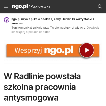
Publicystyka - ngo.pl
/ Publicystyka
ngo.pl używa plików cookies, żeby ułatwić Ci korzystanie z
serwisu
Ten komunikat zniknie przy Twojej następnej wizycie.
Dowiedz
się więcej o plikach cookies
W Radlinie powstała
szkolna pracownia
antysmogowa