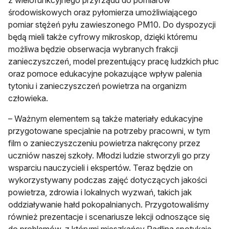
z wielofunkcyjnego przyrządu do pomiarów
środowiskowych oraz pyłomierza umożliwiającego
pomiar stężeń pyłu zawieszonego PM10. Do dyspozycji
będą mieli także cyfrowy mikroskop, dzięki któremu
możliwa będzie obserwacja wybranych frakcji
zanieczyszczeń, model prezentujący pracę ludzkich płuc
oraz pomoce edukacyjne pokazujące wpływ palenia
tytoniu i zanieczyszczeń powietrza na organizm
człowieka.
– Ważnym elementem są także materiały edukacyjne
przygotowane specjalnie na potrzeby pracowni, w tym
film o zanieczyszczeniu powietrza nakręcony przez
uczniów naszej szkoły. Młodzi ludzie stworzyli go przy
wsparciu nauczycieli i ekspertów. Teraz będzie on
wykorzystywany podczas zajęć dotyczących jakości
powietrza, zdrowia i lokalnych wyzwań, takich jak
oddziaływanie hałd pokopalnianych. Przygotowaliśmy
również prezentacje i scenariusze lekcji odnoszące się