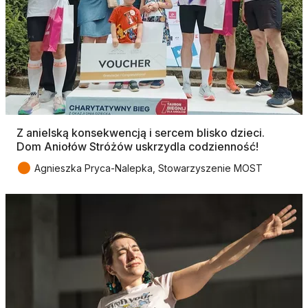
Z anielską konsekwencją i sercem blisko dzieci.
Dom Aniołów Stróżów uskrzydla codzienność!
●
Agnieszka Pryca-Nalepka, Stowarzyszenie MOST