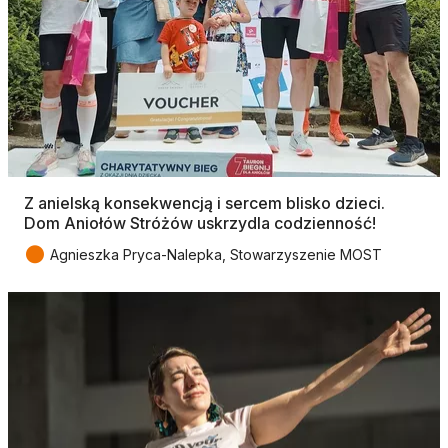
Z anielską konsekwencją i sercem blisko dzieci.
Dom Aniołów Stróżów uskrzydla codzienność!
●
Agnieszka Pryca-Nalepka, Stowarzyszenie MOST