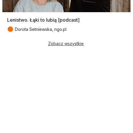
Lenistwo. Łąki to lubią [podcast]
●
Dorota Setniewska, ngo.pl
Zobacz wszystkie