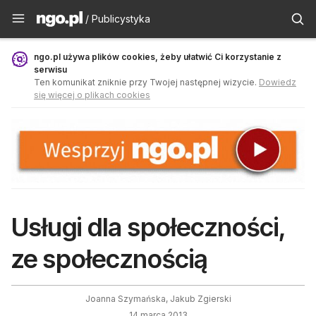
Publicystyka - ngo.pl
/ Publicystyka
ngo.pl używa plików cookies, żeby ułatwić Ci korzystanie z
serwisu
Ten komunikat zniknie przy Twojej następnej wizycie.
Dowiedz
się więcej o plikach cookies
Usługi dla społeczności,
ze społecznością
Joanna Szymańska, Jakub Zgierski
14 marca 2013