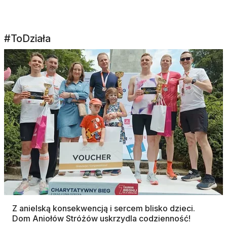
#ToDziała
Z anielską konsekwencją i sercem blisko dzieci.
Dom Aniołów Stróżów uskrzydla codzienność!