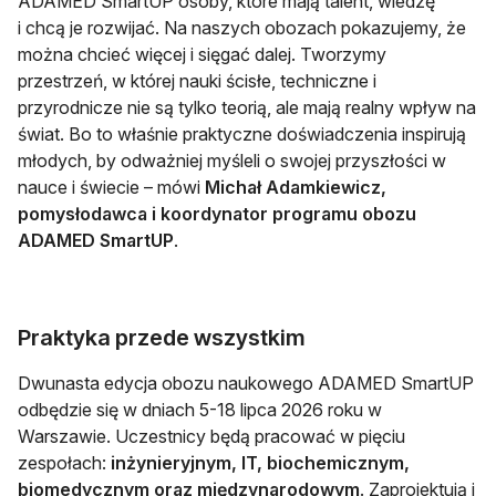
ADAMED SmartUP osoby, które mają talent, wiedzę
i chcą je rozwijać. Na naszych obozach pokazujemy, że
można chcieć więcej i sięgać dalej. Tworzymy
przestrzeń, w której nauki ścisłe, techniczne i
przyrodnicze nie są tylko teorią, ale mają realny wpływ na
świat. Bo to właśnie praktyczne doświadczenia inspirują
młodych, by odważniej myśleli o swojej przyszłości w
nauce i świecie – mówi
Michał Adamkiewicz,
pomysłodawca i koordynator programu obozu
ADAMED SmartUP
.
Praktyka przede wszystkim
Dwunasta edycja obozu naukowego ADAMED SmartUP
odbędzie się w dniach 5-18 lipca 2026 roku w
Warszawie. Uczestnicy będą pracować w pięciu
zespołach:
inżynieryjnym, IT, biochemicznym,
biomedycznym oraz międzynarodowym
. Zaprojektują i