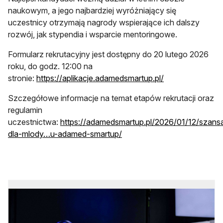
naukowym, a jego najbardziej wyróżniający się
uczestnicy otrzymają nagrody wspierające ich dalszy
rozwój, jak stypendia i wsparcie mentoringowe.
Formularz rekrutacyjny jest dostępny do 20 lutego 2026
roku, do godz. 12:00 na
otwiera się w no
stronie:
https://aplikacje.adamedsmartup.pl/
Szczegółowe informacje na temat etapów rekrutacji oraz
regulamin
uczestnictwa:
https://adamedsmartup.pl/2026/01/12/szans
otwiera się w nowej karcie
dla-mlody…u-adamed-smartup/
‎