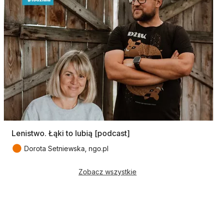
Lenistwo. Łąki to lubią [podcast]
●
Dorota Setniewska, ngo.pl
Zobacz wszystkie