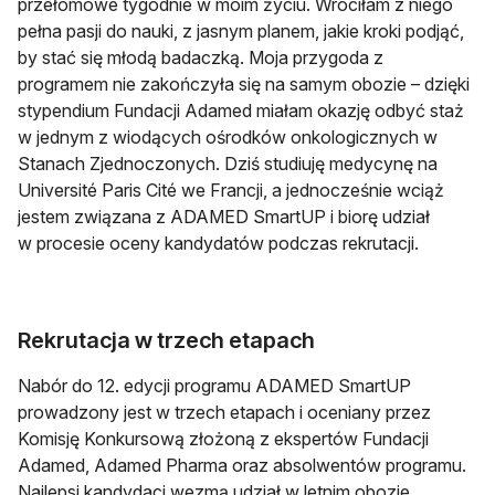
przełomowe tygodnie w moim życiu. Wróciłam z niego
pełna pasji do nauki, z jasnym planem, jakie kroki podjąć,
by stać się młodą badaczką. Moja przygoda z
programem nie zakończyła się na samym obozie – dzięki
stypendium Fundacji Adamed miałam okazję odbyć staż
w jednym z wiodących ośrodków onkologicznych w
Stanach Zjednoczonych. Dziś studiuję medycynę na
Université Paris Cité we Francji, a jednocześnie wciąż
jestem związana z ADAMED SmartUP i biorę udział
w procesie oceny kandydatów podczas rekrutacji.
Rekrutacja w trzech etapach
Nabór do 12. edycji programu ADAMED SmartUP
prowadzony jest w trzech etapach i oceniany przez
Komisję Konkursową złożoną z ekspertów Fundacji
Adamed, Adamed Pharma oraz absolwentów programu.
Najlepsi kandydaci wezmą udział w letnim obozie