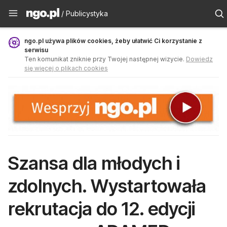
Publicystyka - ngo.pl
/ Publicystyka
ngo.pl używa plików cookies, żeby ułatwić Ci korzystanie z
serwisu
Ten komunikat zniknie przy Twojej następnej wizycie.
Dowiedz
się więcej o plikach cookies
Szansa dla młodych i
zdolnych. Wystartowała
rekrutacja do 12. edycji