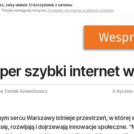
s, żeby ułatwić Ci korzystanie z serwisu
 Twojej następnej wizycie.
Dowiedz się więcej o plikach cookies
per szybki internet 
na Zwolak-Szwechowicz
9 stycznia
ym sercu Warszawy istnieje przestrzeń, w które
się, rozwijają i dojrzewają innowacje społeczne. 