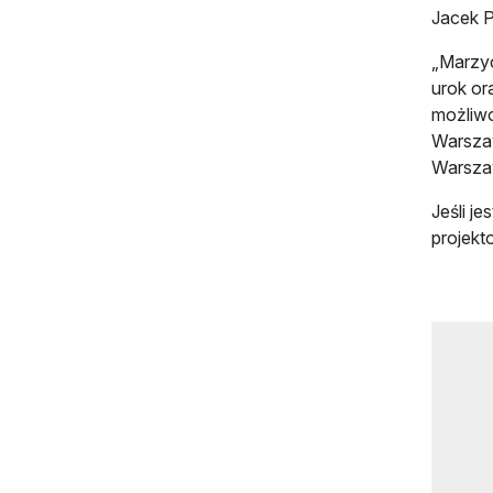
Jacek P
„Marzyc
urok or
możliwo
Warsza
Warszaw
Jeśli j
projekt