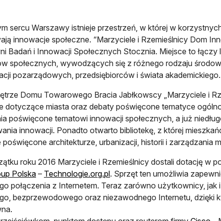
 sercu Warszawy istnieje przestrzeń, w której w korzystnych 
ają innowacje społeczne. “Marzyciele i Rzemieślnicy Dom Inn
i Badań i Innowacji Społecznych Stocznia. Miejsce to łączy
ów społecznych, wywodzących się z różnego rodzaju środowisk 
acji pozarządowych, przedsiębiorców i świata akademickiego.
piętrze Domu Towarowego Bracia Jabłkowscy „Marzyciele i Rz
e dotyczące miasta oraz debaty poświęcone tematyce ogóln
ia poświęcone tematowi innowacji społecznych, a już niedług
ania innowacji. Ponadto otwarto bibliotekę, z której mies
 poświęcone architekturze, urbanizacji, historii i zarządzania m
ątku roku 2016 Marzyciele i Rzemieślnicy dostali dotację w 
up Polska
–
Technologie.org.pl
. Sprzęt ten umożliwia zapewn
go połączenia z Internetem. Teraz zarówno użytkownicy, jak
go, bezprzewodowego oraz niezawodnego Internetu, dzięki kt
wna.
przejściówkom, punktom dostępu oraz routerom firmy
Cisco
, 