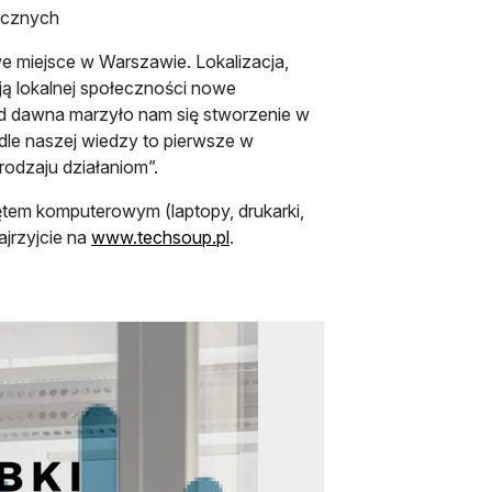
ecznych
e miejsce w Warszawie. Lokalizacja,
ają lokalnej społeczności nowe
„Od dawna marzyło nam się stworzenie w
e naszej wiedzy to pierwsze w
odzaju działaniom”.
ętem komputerowym (laptopy, drukarki,
ajrzyjcie na
www.techsoup.pl
.