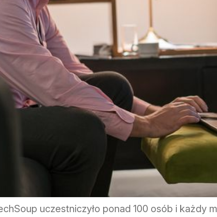
echSoup uczestniczyło ponad 100 osób i każdy mó