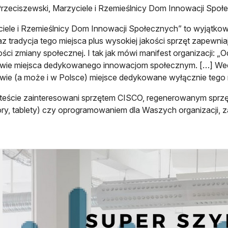
rzeciszewski, Marzyciele i Rzemieślnicy Dom Innowacji Społ
iele i Rzemieślnicy Dom Innowacji Społecznych” to wyjątkow
az tradycja tego miejsca plus wysokiej jakości sprzęt zapewni
ści zmiany społecznej. I tak jak mówi manifest organizacji: 
wie miejsca dedykowanego innowacjom społecznym. […] Wedl
ie (a może i w Polsce) miejsce dedykowane wyłącznie tego r
esteście zainteresowani sprzętem CISCO, regenerowanym sprz
ory, tablety) czy oprogramowaniem dla Waszych organizacji, z