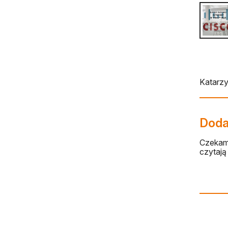
Katarz
Dodaj
Czekamy
czytają 