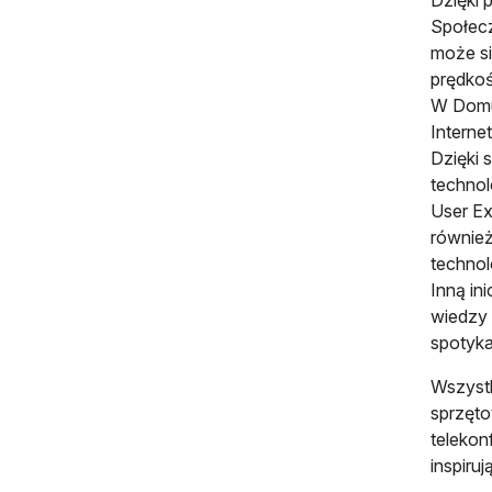
Społecz
może si
prędkoś
W Domu 
Interne
Dzięki 
technol
User Ex
również
technol
Inną in
wiedzy 
spotyka
Wszystk
sprzęto
telekon
inspiru