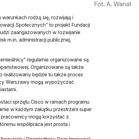
Fot. A. Wanat
warunkach rodzą się, rozwijają i
owacji Społecznych” to projekt Fundacji
 ludzi zaangażowanych w rozwijanie
m.in. administracji publicznej,
emieślnicy” regularnie organizowane są
opaństwowej. Organizowane są także
o realizowany będzie tu także proces
zkańcy Warszawy mogą wypożyczać
iastami.
postaci sprzętu Cisco w ramach programu
ienie w każdym zakątku przestrzeni super
 i pracownicy mogą korzystać z
óremu współpraca jest prosta i
„Marzyciele i Rzemieślnicy Dom Innowacji