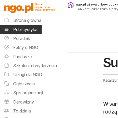
Publicystyka - ngo.pl
ngo.pl używa plików cookie
Portal
organizacji
Ten komunikat zniknie przy
pozarządowych
Menu główne
Strona główna
Publicystyka
Poradnik
Fakty o NGO
Fundusze
Su
Szkolenia i wydarzenia
Usługi dla NGO
Katarzy
Ogłoszenia
Spis organizacji
Darowizny
W sam
To działa
rodzą 