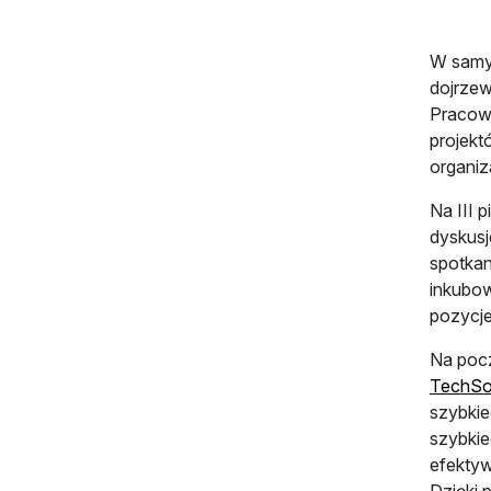
W samym
dojrzew
Pracown
projekt
organiz
Na III 
dyskusj
spotkan
inkubow
pozycje
Na pocz
TechSo
szybkie
szybkie
efekty
Dzięki 