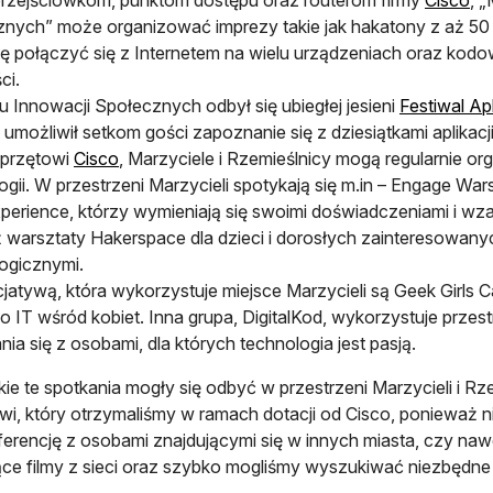
nych” może organizować imprezy takie jak hakatony z aż 50
ę połączyć się z Internetem na wielu urządzeniach oraz kodo
ci.
Innowacji Społecznych odbył się ubiegłej jesieni
Festiwal Apl
t umożliwił setkom gości zapoznanie się z dziesiątkami aplika
sprzętowi
Cisco
, Marzyciele i Rzemieślnicy mogą regularnie 
ogii. W przestrzeni Marzycieli spotykają się m.in – Engage War
perience, którzy wymieniają się swoimi doświadczeniami i wza
 warsztaty Hakerspace dla dzieci i dorosłych zainteresowan
ogicznymi.
icjatywą, która wykorzystuje miejsce Marzycieli są Geek Girls C
o IT wśród kobiet. Inna grupa, DigitalKod, wykorzystuje prz
nia się z osobami, dla których technologia jest pasją.
ie te spotkania mogły się odbyć w przestrzeni Marzycieli i Rz
wi, który otrzymaliśmy w ramach dotacji od Cisco, ponieważ ni
ferencję z osobami znajdującymi się w innych miasta, czy nawe
jące filmy z sieci oraz szybko mogliśmy wyszukiwać niezbędne