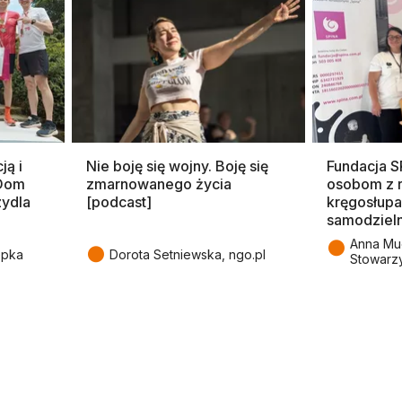
ją i
Nie boję się wojny. Boję się
Fundacja 
 Dom
zmarnowanego życia
osobom z 
zydla
[podcast]
kręgosłupa
samodziel
●
Anna Mu
●
epka
Dorota Setniewska, ngo.pl
Stowarz