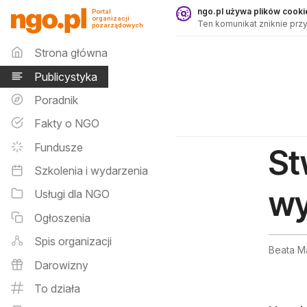
Publicystyka - ngo.pl
ngo.pl używa plików cookie
Portal
organizacji
Ten komunikat zniknie przy
pozarządowych
Menu główne
Strona główna
Publicystyka
Poradnik
Fakty o NGO
Fundusze
St
Szkolenia i wydarzenia
wy
Usługi dla NGO
Ogłoszenia
Spis organizacji
Beata M
Darowizny
To działa