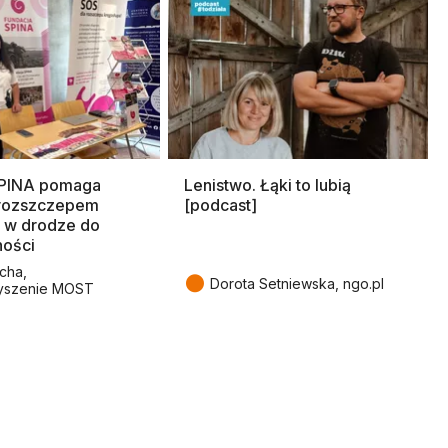
SPINA pomaga
Lenistwo. Łąki to lubią
rozszczepem
[podcast]
 w drodze do
ności
cha,
●
Dorota Setniewska, ngo.pl
yszenie MOST