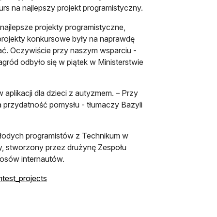
rs na najlepszy projekt programistyczny.
najlepsze projekty programistyczne,
 projekty konkursowe były na naprawdę
jać. Oczywiście przy naszym wsparciu -
gród odbyło się w piątek w Ministerstwie
 aplikacji dla dzieci z autyzmem. – Przy
a przydatność pomysłu - tłumaczy Bazyli
młodych programistów z Technikum w
dy, stworzony przez drużynę Zespołu
łosów internautów.
otwiera się w nowej karcie
ntest_projects