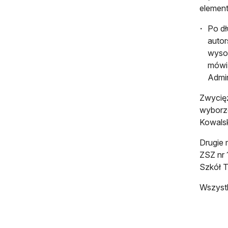
element
Po dł
autor
wysok
mówi 
Admini
Zwycięż
wyborze
Kowalsk
Drugie 
ZSZ nr 
Szkół T
Wszystk