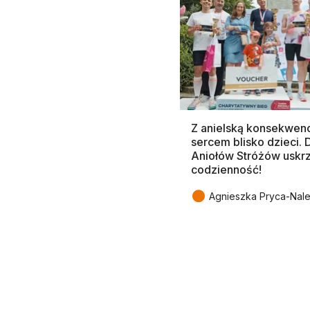
Z anielską konsekwenc
sercem blisko dzieci.
Aniołów Stróżów uskr
codzienność!
●
Agnieszka Pryca-Nal