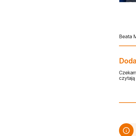
Beata 
Dodaj
Czekamy
czytają 