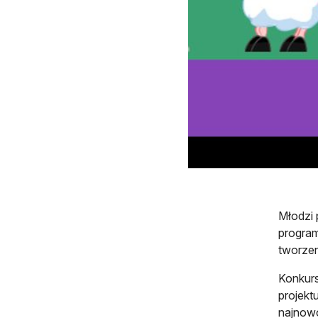
Młodzi 
program
tworzen
Konkurs
projekt
najnowo