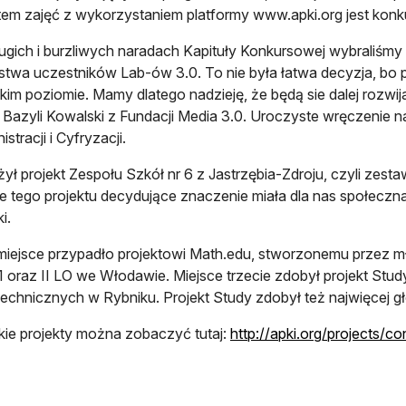
em zajęć z wykorzystaniem platformy www.apki.org jest konku
ugich i burzliwych naradach Kapituły Konkursowej wybraliśmy 
stwa uczestników Lab-ów 3.0. To nie była łatwa decyzja, bo
im poziomie. Mamy dlatego nadzieję, że będą sie dalej rozwi
Bazyli Kowalski z Fundacji Media 3.0. Uroczyste wręczenie na
stracji i Cyfryzacji.
ył projekt Zespołu Szkół nr 6 z Jastrzębia-Zdroju, czyli zestaw
 tego projektu decydujące znaczenie miała dla nas społeczn
i.
miejsce przypadło projektowi Math.edu, stworzonemu przez 
1 oraz II LO we Włodawie. Miejsce trzecie zdobył projekt Stu
echnicznych w Rybniku. Projekt Study zdobył też najwięcej g
ie projekty można zobaczyć tutaj:
http://apki.org/projects/co