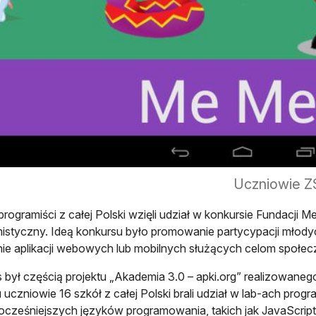
Uczniowie ZS
programiści z całej Polski wzięli udział w konkursie Fundacji Me
istyczny. Ideą konkursu było promowanie partycypacji młody
ie aplikacji webowych lub mobilnych służących celom społe
 był częścią projektu „Akademia 3.0 – apki.org” realizowane
u uczniowie 16 szkół z całej Polski brali udział w lab-ach progr
cześniejszych języków programowania, takich jak JavaScript