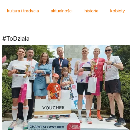
Tagi
kultura i tradycja
aktualności
historia
kobiety
#ToDziała