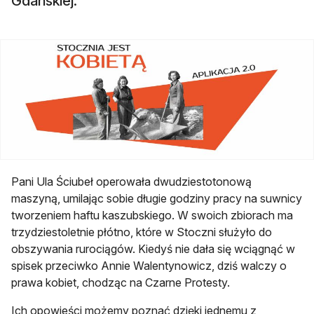
Gdańskiej.
Pani Ula Ściubeł operowała dwudziestotonową
maszyną, umilając sobie długie godziny pracy na suwnicy
tworzeniem haftu kaszubskiego. W swoich zbiorach ma
trzydziestoletnie płótno, które w Stoczni służyło do
obszywania rurociągów. Kiedyś nie dała się wciągnąć w
spisek przeciwko Annie Walentynowicz, dziś walczy o
prawa kobiet, chodząc na Czarne Protesty.
Ich opowieści możemy poznać dzięki jednemu z