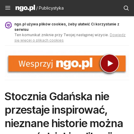
Publicystyka - ngo.pl
/ Publicystyka
ngo.pl używa plików cookies, żeby ułatwić Ci korzystanie z
serwisu
Ten komunikat zniknie przy Twojej następnej wizycie.
Dowiedz
się więcej o plikach cookies
Stocznia Gdańska nie
przestaje inspirować,
nieznane historie można