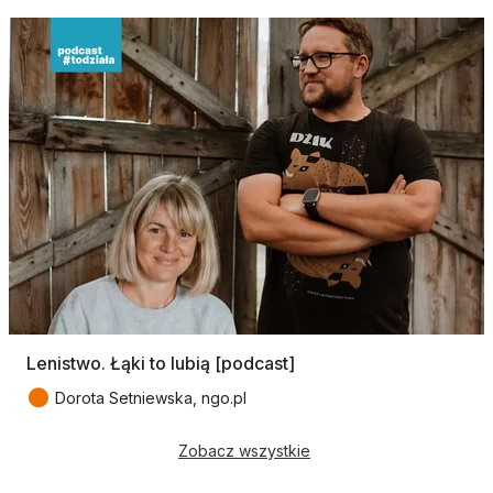
Lenistwo. Łąki to lubią [podcast]
●
Dorota Setniewska, ngo.pl
Zobacz wszystkie