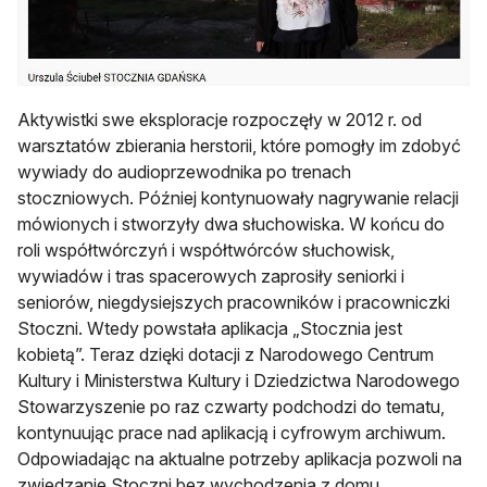
Aktywistki swe eksploracje rozpoczęły w 2012 r. od
warsztatów zbierania herstorii, które pomogły im zdobyć
wywiady do audioprzewodnika po trenach
stoczniowych. Później kontynuowały nagrywanie relacji
mówionych i stworzyły dwa słuchowiska. W końcu do
roli współtwórczyń i współtwórców słuchowisk,
wywiadów i tras spacerowych zaprosiły seniorki i
seniorów, niegdysiejszych pracowników i pracowniczki
Stoczni. Wtedy powstała aplikacja „Stocznia jest
kobietą”. Teraz dzięki dotacji z Narodowego Centrum
Kultury i Ministerstwa Kultury i Dziedzictwa Narodowego
Stowarzyszenie po raz czwarty podchodzi do tematu,
kontynuując prace nad aplikacją i cyfrowym archiwum.
Odpowiadając na aktualne potrzeby aplikacja pozwoli na
zwiedzanie Stoczni bez wychodzenia z domu.