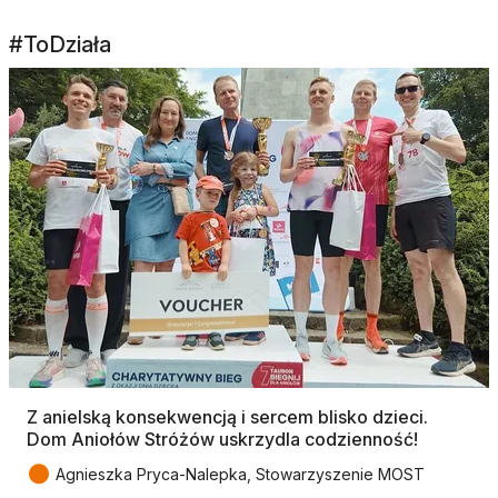
#ToDziała
Z anielską konsekwencją i sercem blisko dzieci.
Dom Aniołów Stróżów uskrzydla codzienność!
●
Agnieszka Pryca-Nalepka, Stowarzyszenie MOST