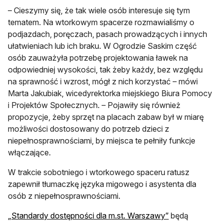
– Cieszymy się, że tak wiele osób interesuje się tym
tematem. Na wtorkowym spacerze rozmawialiśmy o
podjazdach, poręczach, pasach prowadzących i innych
ułatwieniach lub ich braku. W Ogrodzie Saskim część
osób zauważyła potrzebę projektowania ławek na
odpowiedniej wysokości, tak żeby każdy, bez względu
na sprawność i wzrost, mógł z nich korzystać – mówi
Marta Jakubiak, wicedyrektorka miejskiego Biura Pomocy
i Projektów Społecznych. – Pojawiły się również
propozycje, żeby sprzęt na placach zabaw był w miarę
możliwości dostosowany do potrzeb dzieci z
niepełnosprawnościami, by miejsca te pełniły funkcje
włączające.
W trakcie sobotniego i wtorkowego spaceru ratusz
zapewnił tłumaczkę języka migowego i asystenta dla
osób z niepełnosprawnościami.
otwiera się w 
„Standardy dostępności dla m.st. Warszawy”
będą