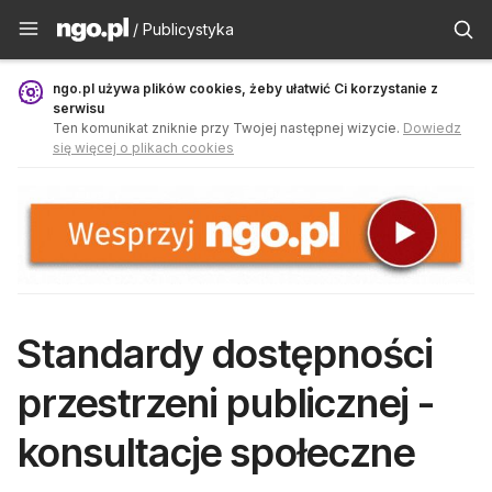
Publicystyka - ngo.pl
/ Publicystyka
ngo.pl używa plików cookies, żeby ułatwić Ci korzystanie z
serwisu
Ten komunikat zniknie przy Twojej następnej wizycie.
Dowiedz
się więcej o plikach cookies
Standardy dostępności
przestrzeni publicznej -
konsultacje społeczne