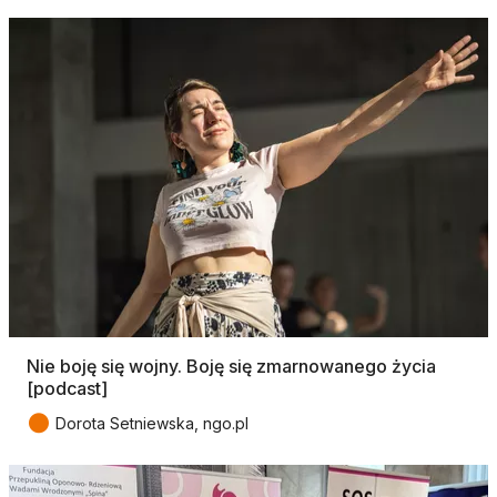
Nie boję się wojny. Boję się zmarnowanego życia
[podcast]
●
Dorota Setniewska, ngo.pl