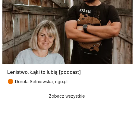
Lenistwo. Łąki to lubią [podcast]
●
Dorota Setniewska, ngo.pl
Zobacz wszystkie