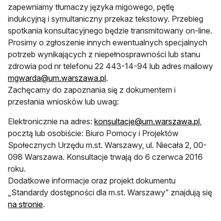
zapewniamy tłumaczy języka migowego, pętlę
indukcyjną i symultaniczny przekaz tekstowy. Przebieg
spotkania konsultacyjnego będzie transmitowany on-line.
Prosimy o zgłoszenie innych ewentualnych specjalnych
potrzeb wynikających z niepełnosprawności lub stanu
zdrowia pod nr telefonu 22 443-14-94 lub adres mailowy
mgwarda@um.warszawa.pl
.
Zachęcamy do zapoznania się z dokumentem i
przesłania wniosków lub uwag:
Elektronicznie na adres:
konsultacje@um.warszawa.pl
,
pocztą lub osobiście: Biuro Pomocy i Projektów
Społecznych Urzędu m.st. Warszawy, ul. Niecała 2, 00-
098 Warszawa. Konsultacje trwają do 6 czerwca 2016
roku.
Dodatkowe informacje oraz projekt dokumentu
„Standardy dostępności dla m.st. Warszawy” znajdują się
otwiera się w nowej karcie
na stronie
.