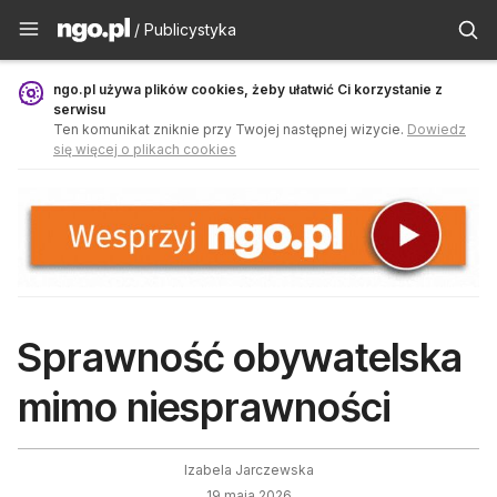
Publicystyka - ngo.pl
/ Publicystyka
ngo.pl używa plików cookies, żeby ułatwić Ci korzystanie z
serwisu
Ten komunikat zniknie przy Twojej następnej wizycie.
Dowiedz
się więcej o plikach cookies
Sprawność obywatelska
mimo niesprawności
Izabela Jarczewska
19 maja 2026