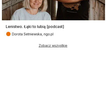
Lenistwo. Łąki to lubią [podcast]
●
Dorota Setniewska, ngo.pl
Zobacz wszystkie