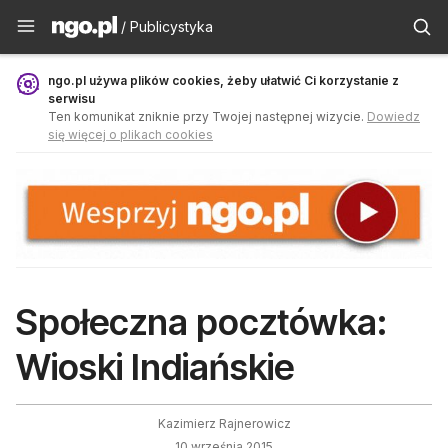
Publicystyka - ngo.pl
/ Publicystyka
ngo.pl używa plików cookies, żeby ułatwić Ci korzystanie z
serwisu
Ten komunikat zniknie przy Twojej następnej wizycie.
Dowiedz
się więcej o plikach cookies
Społeczna pocztówka:
Wioski Indiańskie
Kazimierz Rajnerowicz
10 września 2015