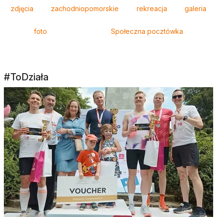
Tagi
zdjęcia
zachodniopomorskie
rekreacja
galeria
foto
Społeczna pocztówka
#ToDziała