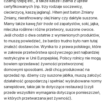
czarną rzepę etc., a także kasze i ziarna z upraw
certyfikowanych (np. trzy rodzaje soczewicy,
ciecierzycę, kaszę jaglaną). Hitem jest baton Zmiany
Zmiany, nierafinowany olej lniany czy daktyle suszone.
Mamy także kawę
fair trade
od zapatystów, soki, jajka,
mleczka roślinne i różne przetwory, suszone owoce.
Jeśli chodzi o dwa ostatnie z wymienionych produktów,
to muszę powiedzieć, że bardzo trudno było nam tutaj
znaleźć dostawców. Wynika to z prawa polskiego, które
w zakresie przetwórstwa spożywczego jest najbardziej
restrykcyjne w Unii Europejskiej. Polscy rolnicy nie mogą
bowiem sprzedawać żywności przetworzonej
domowymi sposobami. Jeśli chcą produkować na
sprzedaż np. dżemy czy suszone jabłka, muszą założyć
działalność gospodarczą i spełniać wyśrubowane normy
sanepidowe, takie jak te dotyczące restauracji (czyli
przede wszystkim wymagania dotyczące pomieszczeń,
w których przetwarzana jest żywność).