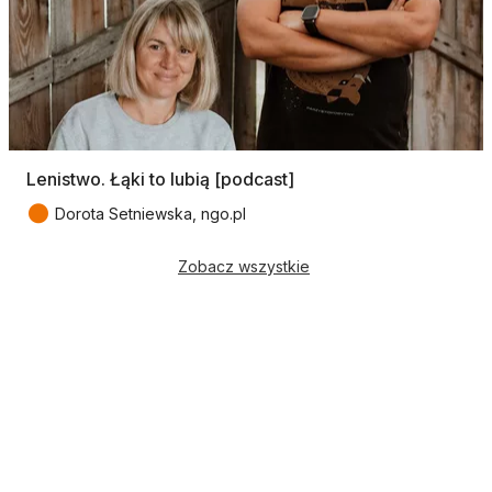
Lenistwo. Łąki to lubią [podcast]
●
Dorota Setniewska, ngo.pl
Zobacz wszystkie