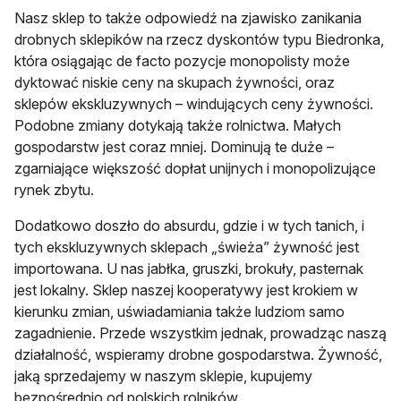
Nasz sklep to także odpowiedź na zjawisko zanikania
drobnych sklepików na rzecz dyskontów typu Biedronka,
która osiągając de facto pozycje monopolisty może
dyktować niskie ceny na skupach żywności, oraz
sklepów ekskluzywnych – windujących ceny żywności.
Podobne zmiany dotykają także rolnictwa. Małych
gospodarstw jest coraz mniej. Dominują te duże –
zgarniające większość dopłat unijnych i monopolizujące
rynek zbytu.
Dodatkowo doszło do absurdu, gdzie i w tych tanich, i
tych ekskluzywnych sklepach „świeża” żywność jest
importowana. U nas jabłka, gruszki, brokuły, pasternak
jest lokalny. Sklep naszej kooperatywy jest krokiem w
kierunku zmian, uświadamiania także ludziom samo
zagadnienie. Przede wszystkim jednak, prowadząc naszą
działalność, wspieramy drobne gospodarstwa. Żywność,
jaką sprzedajemy w naszym sklepie, kupujemy
bezpośrednio od polskich rolników.