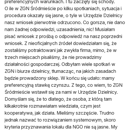
preferencyjnych warunkach. I tu zaczęły się schody.
O ile w ZGN Śródmieście po kilku spotkaniach, sytuacja i
procedura okazały się jasne, o tyle w Urzędzie Dzielnicy
nasz wniosek pierwotnie odrzucono. Co gorsza, nie dano
nam żadnej odpowiedzi, uzasadnienia, nic! Musiałam
pisać wniosek z prośbą o odpowiedź na nasz poprzedni
wniosek. Z nieoficjalnych źródeł dowiedziałam się, że
zostaliśmy potraktowani jak zwykła firma, mimo, że w
trzech miejscach pisaliśmy, że nie prowadzimy
działalności gospodarczej. Odbyłam wiele spotkań w
ZGN i biurze dzielnicy, tłumacząc, na jakich zasadach
będzie prowadzony sklep. W końcu się udało: mamy
preferencyjną stawkę czynszu. Z tego, co wiem, to ZGN
Śródmieście wstawił się za nami w Urzędzie Dzielnicy.
Domyślam się, że to dlatego, że osoba, z którą tam
kilkakrotnie rozmawiałam wiedziała, czym jest
kooperatywa, jak działa. Mieliśmy szczęście. Trudno
jednak nazwać to rozwiązaniem systemowym, skoro
kryteria przyznawania lokalu dla NGO nie są jasne. My