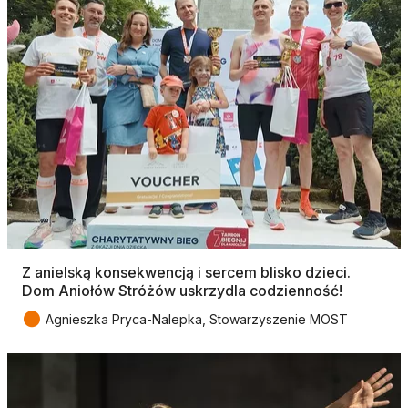
Z anielską konsekwencją i sercem blisko dzieci.
Dom Aniołów Stróżów uskrzydla codzienność!
●
Agnieszka Pryca-Nalepka, Stowarzyszenie MOST