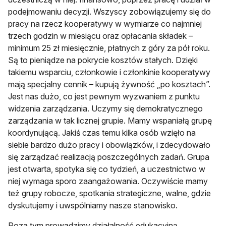
podejmowaniu decyzji. Wszyscy zobowiązujemy się do
pracy na rzecz kooperatywy w wymiarze co najmniej
trzech godzin w miesiącu oraz opłacania składek –
minimum 25 zł miesięcznie, płatnych z góry za pół roku.
Są to pieniądze na pokrycie kosztów stałych. Dzięki
takiemu wsparciu, członkowie i członkinie kooperatywy
mają specjalny cennik – kupują żywność „po kosztach”.
Jest nas dużo, co jest pewnym wyzwaniem z punktu
widzenia zarządzania. Uczymy się demokratycznego
zarządzania w tak licznej grupie. Mamy wspaniałą grupę
koordynującą. Jakiś czas temu kilka osób wzięło na
siebie bardzo dużo pracy i obowiązków, i zdecydowało
się zarządzać realizacją poszczególnych zadań. Grupa
jest otwarta, spotyka się co tydzień, a uczestnictwo w
niej wymaga sporo zaangażowania. Oczywiście mamy
też grupy robocze, spotkania strategiczne, walne, gdzie
dyskutujemy i uwspólniamy nasze stanowisko.
Poza tym prowadzimy działalność edukacyjną,