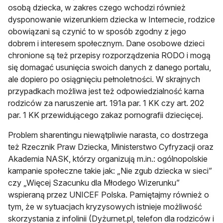
osobą dziecka, w zakres czego wchodzi również
dysponowanie wizerunkiem dziecka w Internecie, rodzice
obowiązani są czynić to w sposób zgodny z jego
dobrem i interesem społecznym. Dane osobowe dzieci
chronione są też przepisy rozporządzenia RODO i mogą
się domagać usunięcia swoich danych z danego portalu,
ale dopiero po osiągnięciu pełnoletności. W skrajnych
przypadkach możliwa jest też odpowiedzialność karna
rodziców za naruszenie art. 191a par. 1 KK czy art. 202
par. 1 KK przewidującego zakaz pornografii dziecięcej.
Problem sharentingu niewątpliwie narasta, co dostrzega
też Rzecznik Praw Dziecka, Ministerstwo Cyfryzacji oraz
Akademia NASK, którzy organizują m.in.: ogólnopolskie
kampanie społeczne takie jak: „Nie zgub dziecka w sieci”
czy „Więcej Szacunku dla Młodego Wizerunku”
wspieraną przez UNICEF Polska. Pamiętajmy również o
tym, że w sytuacjach kryzysowych istnieje możliwość
skorzystania z infolinii (Dyżurnet.pl, telefon dla rodziców i