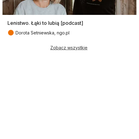
Lenistwo. Łąki to lubią [podcast]
●
Dorota Setniewska, ngo.pl
Zobacz wszystkie