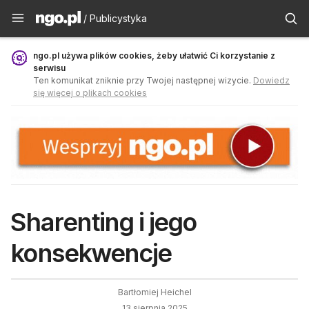
Publicystyka - ngo.pl
/ Publicystyka
ngo.pl używa plików cookies, żeby ułatwić Ci korzystanie z
serwisu
Ten komunikat zniknie przy Twojej następnej wizycie.
Dowiedz
się więcej o plikach cookies
Sharenting i jego
konsekwencje
Bartłomiej Heichel
13 sierpnia 2025