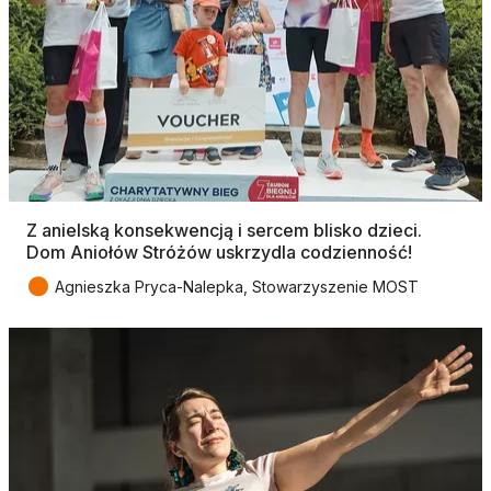
Z anielską konsekwencją i sercem blisko dzieci.
Dom Aniołów Stróżów uskrzydla codzienność!
●
Agnieszka Pryca-Nalepka, Stowarzyszenie MOST