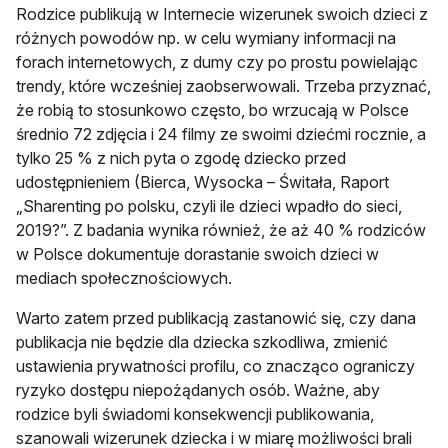
Rodzice publikują w Internecie wizerunek swoich dzieci z
różnych powodów np. w celu wymiany informacji na
forach internetowych, z dumy czy po prostu powielając
trendy, które wcześniej zaobserwowali. Trzeba przyznać,
że robią to stosunkowo często, bo wrzucają w Polsce
średnio 72 zdjęcia i 24 filmy ze swoimi dziećmi rocznie, a
tylko 25 % z nich pyta o zgodę dziecko przed
udostępnieniem (Bierca, Wysocka – Świtała, Raport
„Sharenting po polsku, czyli ile dzieci wpadło do sieci,
2019?”. Z badania wynika również, że aż 40 % rodziców
w Polsce dokumentuje dorastanie swoich dzieci w
mediach społecznościowych.
Warto zatem przed publikacją zastanowić się, czy dana
publikacja nie będzie dla dziecka szkodliwa, zmienić
ustawienia prywatności profilu, co znacząco ograniczy
ryzyko dostępu niepożądanych osób. Ważne, aby
rodzice byli świadomi konsekwencji publikowania,
szanowali wizerunek dziecka i w miarę możliwości brali