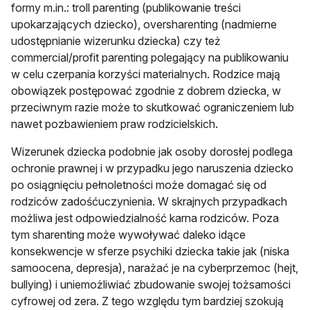
formy m.in.: troll parenting (publikowanie treści
upokarzających dziecko), oversharenting (nadmierne
udostępnianie wizerunku dziecka) czy też
commercial/profit parenting polegający na publikowaniu
w celu czerpania korzyści materialnych. Rodzice mają
obowiązek postępować zgodnie z dobrem dziecka, w
przeciwnym razie może to skutkować ograniczeniem lub
nawet pozbawieniem praw rodzicielskich.
Wizerunek dziecka podobnie jak osoby dorosłej podlega
ochronie prawnej i w przypadku jego naruszenia dziecko
po osiągnięciu pełnoletności może domagać się od
rodziców zadośćuczynienia. W skrajnych przypadkach
możliwa jest odpowiedzialność karna rodziców. Poza
tym sharenting może wywoływać daleko idące
konsekwencje w sferze psychiki dziecka takie jak (niska
samoocena, depresja), narażać je na cyberprzemoc (hejt,
bullying) i uniemożliwiać zbudowanie swojej tożsamości
cyfrowej od zera. Z tego względu tym bardziej szokują